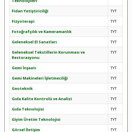
Teknolojileri
Fidan Yetiştiriciliği
TYT
Fizyoterapi
TYT
Fotoğrafçılık ve Kameramanlık
TYT
Geleneksel El Sanatları
TYT
Geleneksel Tekstillerin Korunması ve
TYT
Restorasyonu
Gemi İnşaatı
TYT
Gemi Makineleri İşletmeciliği
TYT
Geoteknik
TYT
Gıda Kalite Kontrolü ve Analizi
TYT
Gıda Teknolojisi
TYT
Giyim Üretim Teknolojisi
TYT
Görsel İletişim
TYT