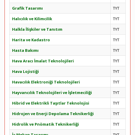
Grafik Tasarımı
TYT
Halıcılık ve Kilimcilik
TYT
Halkla İlişkiler ve Tanıtım
TYT
Harita ve Kadastro
TYT
Hasta Bakımı
TYT
Hava Aracı İmalat Teknolojileri
TYT
Hava Lojistiği
TYT
Havacılık Elektroniği Teknolojileri
TYT
Hayvancılık Teknolojileri ve İşletmeciliği
TYT
Hibrid ve Elektrikli Taşıtlar Teknolojisi
TYT
Hidrojen ve Enerji Depolama Teknikerliği
TYT
Hidrolik ve Pnömatik Teknikerliği
TYT
İç Mekan Tasarımı
TYT