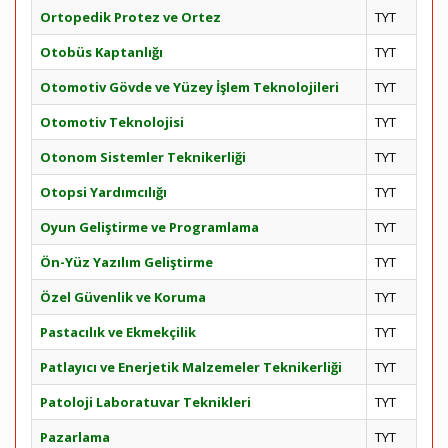
Ortopedik Protez ve Ortez
TYT
Otobüs Kaptanlığı
TYT
Otomotiv Gövde ve Yüzey İşlem Teknolojileri
TYT
Otomotiv Teknolojisi
TYT
Otonom Sistemler Teknikerliği
TYT
Otopsi Yardımcılığı
TYT
Oyun Geliştirme ve Programlama
TYT
Ön-Yüz Yazılım Geliştirme
TYT
Özel Güvenlik ve Koruma
TYT
Pastacılık ve Ekmekçilik
TYT
Patlayıcı ve Enerjetik Malzemeler Teknikerliği
TYT
Patoloji Laboratuvar Teknikleri
TYT
Pazarlama
TYT