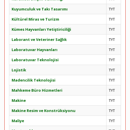
Kuyumculuk ve Takı Tasarımı
TYT
Kültürel Miras ve Turizm
TYT
Kümes Hayvanları Yetiştiriciliği
TYT
Laborant ve Veteriner Sağlık
TYT
Laboratuvar Hayvanları
TYT
Laboratuvar Teknolojisi
TYT
Lojistik
TYT
Madencilik Teknolojisi
TYT
Mahkeme Büro Hizmetleri
TYT
Makine
TYT
Makine Resim ve Konstrüksiyonu
TYT
Maliye
TYT