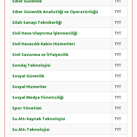
Siber Güvenlik
TYT
Siber Güvenlik Analistliği ve Operatörlüğü
TYT
Silah Sanayi Teknikerliği
TYT
Sivil Hava Ulaştırma İşletmeciliği
TYT
Sivil Havacılık Kabin Hizmetleri
TYT
Sivil Savunma ve İtfaiyecilik
TYT
Sondaj Teknolojisi
TYT
Sosyal Güvenlik
TYT
Sosyal Hizmetler
TYT
Sosyal Medya Yöneticiliği
TYT
Spor Yönetimi
TYT
Su Altı Kaynak Teknolojisi
TYT
Su Altı Teknolojisi
TYT