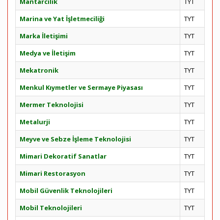
Mantarcılık
TYT
Marina ve Yat İşletmeciliği
TYT
Marka İletişimi
TYT
Medya ve İletişim
TYT
Mekatronik
TYT
Menkul Kıymetler ve Sermaye Piyasası
TYT
Mermer Teknolojisi
TYT
Metalurji
TYT
Meyve ve Sebze İşleme Teknolojisi
TYT
Mimari Dekoratif Sanatlar
TYT
Mimari Restorasyon
TYT
Mobil Güvenlik Teknolojileri
TYT
Mobil Teknolojileri
TYT