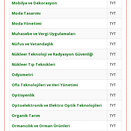
Mobilya ve Dekorasyon
TYT
Moda Tasarımı
TYT
Moda Yönetimi
TYT
Muhasebe ve Vergi Uygulamaları
TYT
Nüfus ve Vatandaşlık
TYT
Nükleer Teknoloji ve Radyasyon Güvenliği
TYT
Nükleer Tıp Teknikleri
TYT
Odyometri
TYT
Ofis Teknolojileri ve Veri Yönetimi
TYT
Optisyenlik
TYT
Optoelektronik ve Elektro Optik Teknolojileri
TYT
Organik Tarım
TYT
Ormancılık ve Orman Ürünleri
TYT