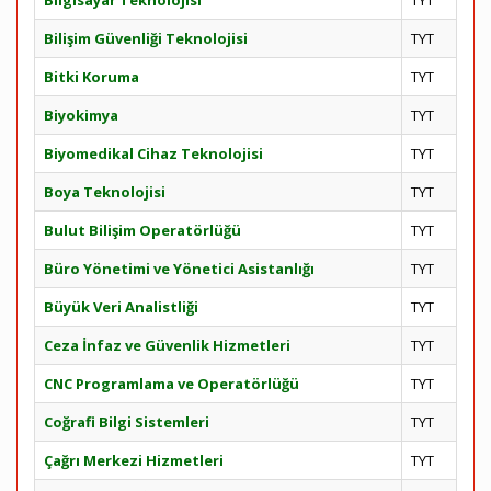
Bilgisayar Teknolojisi
TYT
Bilişim Güvenliği Teknolojisi
TYT
Bitki Koruma
TYT
Biyokimya
TYT
Biyomedikal Cihaz Teknolojisi
TYT
Boya Teknolojisi
TYT
Bulut Bilişim Operatörlüğü
TYT
Büro Yönetimi ve Yönetici Asistanlığı
TYT
Büyük Veri Analistliği
TYT
Ceza İnfaz ve Güvenlik Hizmetleri
TYT
CNC Programlama ve Operatörlüğü
TYT
Coğrafi Bilgi Sistemleri
TYT
Çağrı Merkezi Hizmetleri
TYT