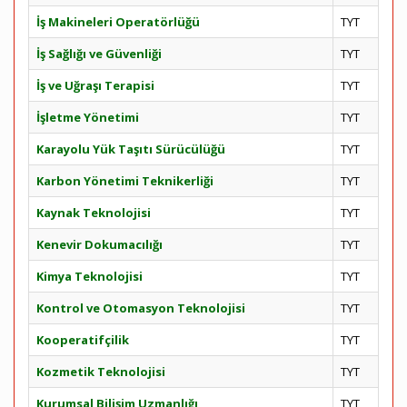
İş Makineleri Operatörlüğü
TYT
İş Sağlığı ve Güvenliği
TYT
İş ve Uğraşı Terapisi
TYT
İşletme Yönetimi
TYT
Karayolu Yük Taşıtı Sürücülüğü
TYT
Karbon Yönetimi Teknikerliği
TYT
Kaynak Teknolojisi
TYT
Kenevir Dokumacılığı
TYT
Kimya Teknolojisi
TYT
Kontrol ve Otomasyon Teknolojisi
TYT
Kooperatifçilik
TYT
Kozmetik Teknolojisi
TYT
Kurumsal Bilişim Uzmanlığı
TYT