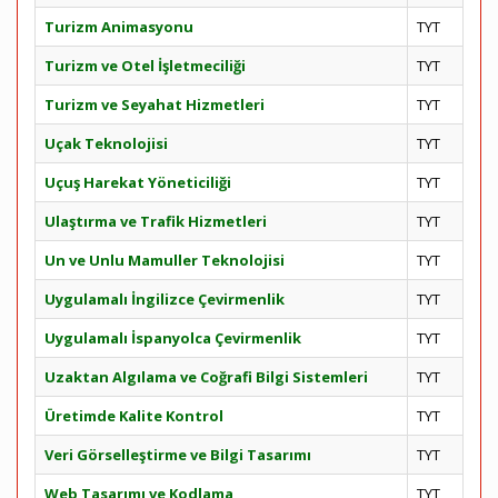
Turizm Animasyonu
TYT
Turizm ve Otel İşletmeciliği
TYT
Turizm ve Seyahat Hizmetleri
TYT
Uçak Teknolojisi
TYT
Uçuş Harekat Yöneticiliği
TYT
Ulaştırma ve Trafik Hizmetleri
TYT
Un ve Unlu Mamuller Teknolojisi
TYT
Uygulamalı İngilizce Çevirmenlik
TYT
Uygulamalı İspanyolca Çevirmenlik
TYT
Uzaktan Algılama ve Coğrafi Bilgi Sistemleri
TYT
Üretimde Kalite Kontrol
TYT
Veri Görselleştirme ve Bilgi Tasarımı
TYT
Web Tasarımı ve Kodlama
TYT