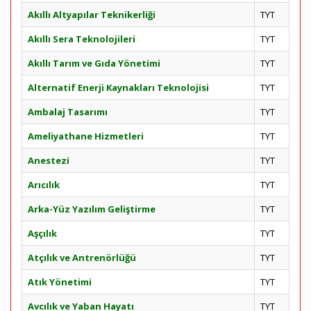
Akıllı Altyapılar Teknikerliği
TYT
Akıllı Sera Teknolojileri
TYT
Akıllı Tarım ve Gıda Yönetimi
TYT
Alternatif Enerji Kaynakları Teknolojisi
TYT
Ambalaj Tasarımı
TYT
Ameliyathane Hizmetleri
TYT
Anestezi
TYT
Arıcılık
TYT
Arka-Yüz Yazılım Geliştirme
TYT
Aşçılık
TYT
Atçılık ve Antrenörlüğü
TYT
Atık Yönetimi
TYT
Avcılık ve Yaban Hayatı
TYT