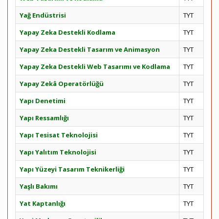
Yağ Endüstrisi
TYT
Yapay Zeka Destekli Kodlama
TYT
Yapay Zeka Destekli Tasarım ve Animasyon
TYT
Yapay Zeka Destekli Web Tasarımı ve Kodlama
TYT
Yapay Zekâ Operatörlüğü
TYT
Yapı Denetimi
TYT
Yapı Ressamlığı
TYT
Yapı Tesisat Teknolojisi
TYT
Yapı Yalıtım Teknolojisi
TYT
Yapı Yüzeyi Tasarım Teknikerliği
TYT
Yaşlı Bakımı
TYT
Yat Kaptanlığı
TYT