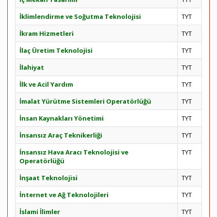
İklimlendirme ve Soğutma Teknolojisi
TYT
İkram Hizmetleri
TYT
İlaç Üretim Teknolojisi
TYT
İlahiyat
TYT
İlk ve Acil Yardım
TYT
İmalat Yürütme Sistemleri Operatörlüğü
TYT
İnsan Kaynakları Yönetimi
TYT
İnsansız Araç Teknikerliği
TYT
İnsansız Hava Aracı Teknolojisi ve
TYT
Operatörlüğü
İnşaat Teknolojisi
TYT
İnternet ve Ağ Teknolojileri
TYT
İslami İlimler
TYT