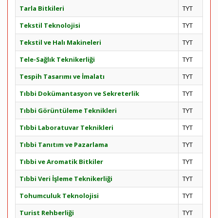
Tarla Bitkileri
TYT
Tekstil Teknolojisi
TYT
Tekstil ve Halı Makineleri
TYT
Tele-Sağlık Teknikerliği
TYT
Tespih Tasarımı ve İmalatı
TYT
Tıbbi Dokümantasyon ve Sekreterlik
TYT
Tıbbi Görüntüleme Teknikleri
TYT
Tıbbi Laboratuvar Teknikleri
TYT
Tıbbi Tanıtım ve Pazarlama
TYT
Tıbbi ve Aromatik Bitkiler
TYT
Tıbbi Veri İşleme Teknikerliği
TYT
Tohumculuk Teknolojisi
TYT
Turist Rehberliği
TYT