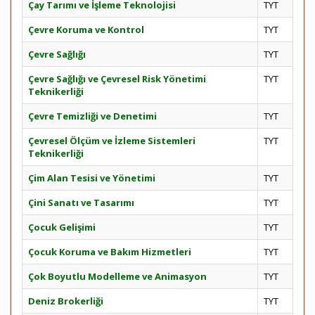
Çay Tarımı ve İşleme Teknolojisi
TYT
Çevre Koruma ve Kontrol
TYT
Çevre Sağlığı
TYT
Çevre Sağlığı ve Çevresel Risk Yönetimi
TYT
Teknikerliği
Çevre Temizliği ve Denetimi
TYT
Çevresel Ölçüm ve İzleme Sistemleri
TYT
Teknikerliği
Çim Alan Tesisi ve Yönetimi
TYT
Çini Sanatı ve Tasarımı
TYT
Çocuk Gelişimi
TYT
Çocuk Koruma ve Bakım Hizmetleri
TYT
Çok Boyutlu Modelleme ve Animasyon
TYT
Deniz Brokerliği
TYT