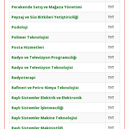
Perakende Satış ve Mağaza Yönetimi
TYT
Peyzaj ve Süs Bitkileri Yetiştiriciliği
TYT
Podoloji
TYT
Polimer Teknolojisi
TYT
Posta Hizmetleri
TYT
Radyo ve Televizyon Programcılığı
TYT
Radyo ve Televizyon Teknolojisi
TYT
Radyoterapi
TYT
Rafineri ve Petro-Kimya Teknolojisi
TYT
Raylı Sistemler Elektrik ve Elektronik
TYT
Raylı Sistemler İşletmeciliği
TYT
Raylı Sistemler Makine Teknolojisi
TYT
Raylı Sistemler Makinistliği
TYT