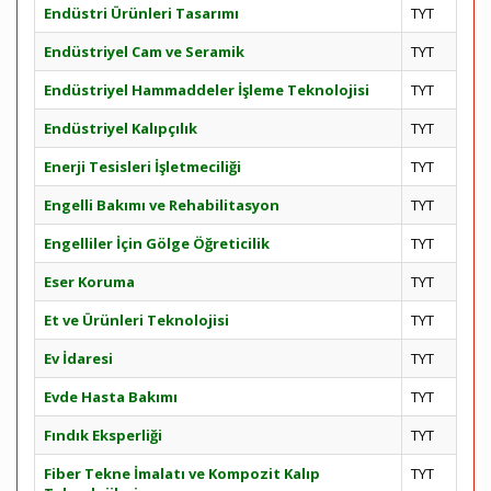
Endüstri Ürünleri Tasarımı
TYT
Endüstriyel Cam ve Seramik
TYT
Endüstriyel Hammaddeler İşleme Teknolojisi
TYT
Endüstriyel Kalıpçılık
TYT
Enerji Tesisleri İşletmeciliği
TYT
Engelli Bakımı ve Rehabilitasyon
TYT
Engelliler İçin Gölge Öğreticilik
TYT
Eser Koruma
TYT
Et ve Ürünleri Teknolojisi
TYT
Ev İdaresi
TYT
Evde Hasta Bakımı
TYT
Fındık Eksperliği
TYT
Fiber Tekne İmalatı ve Kompozit Kalıp
TYT