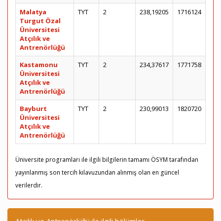
Malatya
TYT
2
238,19205
1716124
Turgut Özal
Üniversitesi
Atçılık ve
Antrenörlüğü
Kastamonu
TYT
2
234,37617
1771758
Üniversitesi
Atçılık ve
Antrenörlüğü
Bayburt
TYT
2
230,99013
1820720
Üniversitesi
Atçılık ve
Antrenörlüğü
Üniversite programları ile ilgili bilgilerin tamamı ÖSYM tarafından
yayınlanmış son tercih kılavuzundan alınmış olan en güncel
verilerdir.