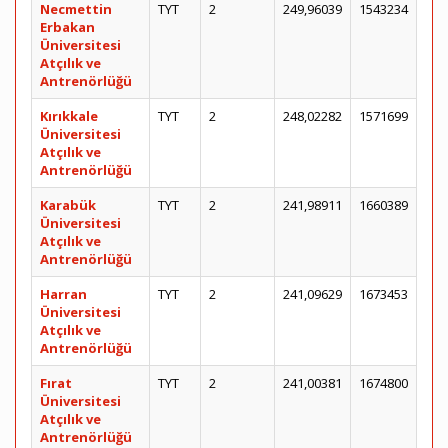
Necmettin
TYT
2
249,96039
1543234
Erbakan
Üniversitesi
Atçılık ve
Antrenörlüğü
Kırıkkale
TYT
2
248,02282
1571699
Üniversitesi
Atçılık ve
Antrenörlüğü
Karabük
TYT
2
241,98911
1660389
Üniversitesi
Atçılık ve
Antrenörlüğü
Harran
TYT
2
241,09629
1673453
Üniversitesi
Atçılık ve
Antrenörlüğü
Fırat
TYT
2
241,00381
1674800
Üniversitesi
Atçılık ve
Antrenörlüğü