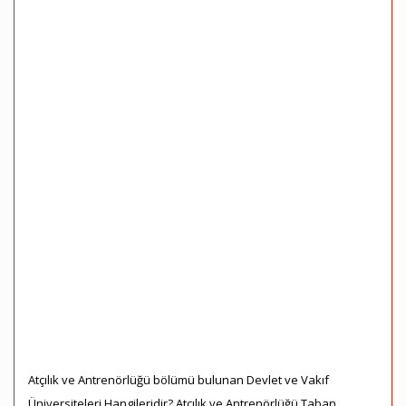
Atçılık ve Antrenörlüğü bölümü bulunan Devlet ve Vakıf
Üniversiteleri Hangileridir? Atçılık ve Antrenörlüğü Taban