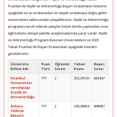
Puanları ile Atçılık ve Antrenörlüğü Başarı Sıralamaları listesine
aşağıdaki en iyi sıralamadan en düşük sıralamaya doğru giden
üniversiteler tablosundan ulaşabilirsiniz. Atçılık ve Antrenörlüğü
programını tercih edecek adaylar bölüm tercihi yapmadan önce
ilgili bölümü detaylı şekilde araştırmalarında yarar vardır. Atçılık
ve Antrenörlüğü Programı Bulunan Üniversitelere ve 2025
Taban Puanları ile Başarı Sıralamaları aşağıdaki listeden
görebilirsiniz.
Üniversite
Puan
Öğrenim
Taban
Başarı
Bölüm Adı
Türü
Süresi
Puanı
Sırası
İstanbul
TYT
2
323,39120
603447
Üniversitesi-
cerrahpaşa
Atçılık ve
Antrenörlüğü
Ankara
TYT
2
296,08959
898987
Yıldırım
Beyazıt