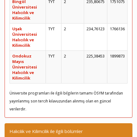
Bingöl
TYT
2
235,80675
1751075
Üniversitesi
Halıcılık ve
Kilimcilik
Uşak
TYT
2
234,76123
1766136
Üniversitesi
Halıcılık ve
Kilimcilik
Ondokuz
TYT
2
225,38453
1899873
Mayıs
Üniversitesi
Halıcılık ve
Kilimcilik
Üniversite programları ile ilgili bilgilerin tamamı ÖSYM tarafından
yayınlanmış son tercih kılavuzundan alınmış olan en güncel
verilerdir.
Halıcılık ve Kilimcilik ile ilgili bölümler