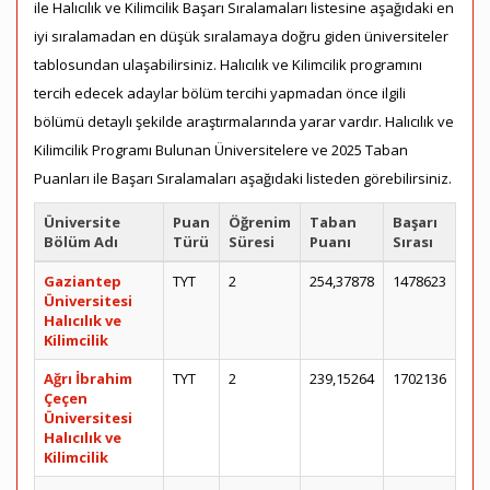
ile Halıcılık ve Kilimcilik Başarı Sıralamaları listesine aşağıdaki en
iyi sıralamadan en düşük sıralamaya doğru giden üniversiteler
tablosundan ulaşabilirsiniz. Halıcılık ve Kilimcilik programını
tercih edecek adaylar bölüm tercihi yapmadan önce ilgili
bölümü detaylı şekilde araştırmalarında yarar vardır. Halıcılık ve
Kilimcilik Programı Bulunan Üniversitelere ve 2025 Taban
Puanları ile Başarı Sıralamaları aşağıdaki listeden görebilirsiniz.
Üniversite
Puan
Öğrenim
Taban
Başarı
Bölüm Adı
Türü
Süresi
Puanı
Sırası
Gaziantep
TYT
2
254,37878
1478623
Üniversitesi
Halıcılık ve
Kilimcilik
Ağrı İbrahim
TYT
2
239,15264
1702136
Çeçen
Üniversitesi
Halıcılık ve
Kilimcilik