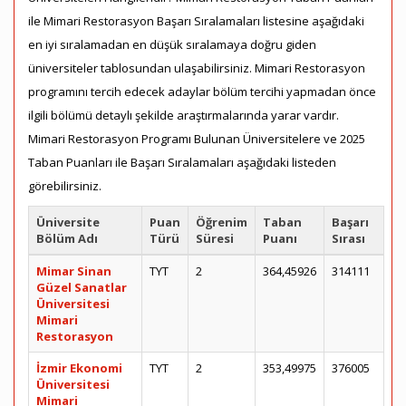
ile Mimari Restorasyon Başarı Sıralamaları listesine aşağıdaki
en iyi sıralamadan en düşük sıralamaya doğru giden
üniversiteler tablosundan ulaşabilirsiniz. Mimari Restorasyon
programını tercih edecek adaylar bölüm tercihi yapmadan önce
ilgili bölümü detaylı şekilde araştırmalarında yarar vardır.
Mimari Restorasyon Programı Bulunan Üniversitelere ve 2025
Taban Puanları ile Başarı Sıralamaları aşağıdaki listeden
görebilirsiniz.
Üniversite
Puan
Öğrenim
Taban
Başarı
Bölüm Adı
Türü
Süresi
Puanı
Sırası
Mimar Sinan
TYT
2
364,45926
314111
Güzel Sanatlar
Üniversitesi
Mimari
Restorasyon
İzmir Ekonomi
TYT
2
353,49975
376005
Üniversitesi
Mimari