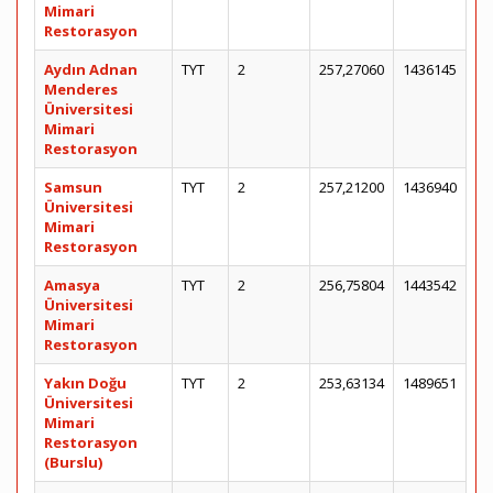
Mimari
Restorasyon
Aydın Adnan
TYT
2
257,27060
1436145
Menderes
Üniversitesi
Mimari
Restorasyon
Samsun
TYT
2
257,21200
1436940
Üniversitesi
Mimari
Restorasyon
Amasya
TYT
2
256,75804
1443542
Üniversitesi
Mimari
Restorasyon
Yakın Doğu
TYT
2
253,63134
1489651
Üniversitesi
Mimari
Restorasyon
(Burslu)