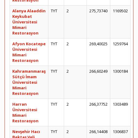
Restorasyon
Alanya Alaaddin
TYT
2
275,73740
1169502
Keykubat
Üniversitesi
Mimari
Restorasyon
Afyon Kocatepe
TYT
2
269,40025
1259764
Üniversitesi
Mimari
Restorasyon
Kahramanmaraş
TYT
2
266,60249
1300184
Sütçü İmam
Üniversitesi
Mimari
Restorasyon
Harran
TYT
2
266,37752
1303489
Üniversitesi
Mimari
Restorasyon
Nevşehir Hacı
TYT
2
266,14408
1306837
Bektaş Veli