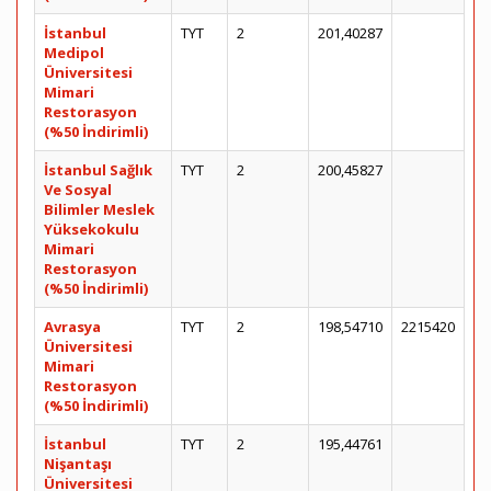
İstanbul
TYT
2
201,40287
Medipol
Üniversitesi
Mimari
Restorasyon
(%50 İndirimli)
İstanbul Sağlık
TYT
2
200,45827
Ve Sosyal
Bilimler Meslek
Yüksekokulu
Mimari
Restorasyon
(%50 İndirimli)
Avrasya
TYT
2
198,54710
2215420
Üniversitesi
Mimari
Restorasyon
(%50 İndirimli)
İstanbul
TYT
2
195,44761
Nişantaşı
Üniversitesi