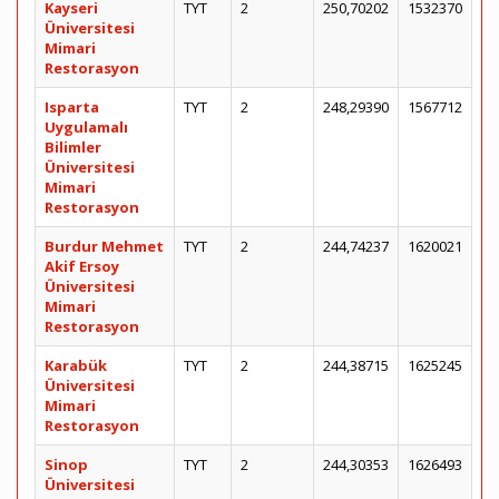
Kayseri
TYT
2
250,70202
1532370
Üniversitesi
Mimari
Restorasyon
Isparta
TYT
2
248,29390
1567712
Uygulamalı
Bilimler
Üniversitesi
Mimari
Restorasyon
Burdur Mehmet
TYT
2
244,74237
1620021
Akif Ersoy
Üniversitesi
Mimari
Restorasyon
Karabük
TYT
2
244,38715
1625245
Üniversitesi
Mimari
Restorasyon
Sinop
TYT
2
244,30353
1626493
Üniversitesi