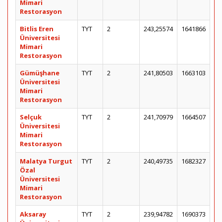
Mimari
Restorasyon
Bitlis Eren
TYT
2
243,25574
1641866
Üniversitesi
Mimari
Restorasyon
Gümüşhane
TYT
2
241,80503
1663103
Üniversitesi
Mimari
Restorasyon
Selçuk
TYT
2
241,70979
1664507
Üniversitesi
Mimari
Restorasyon
Malatya Turgut
TYT
2
240,49735
1682327
Özal
Üniversitesi
Mimari
Restorasyon
Aksaray
TYT
2
239,94782
1690373