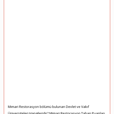
Mimari Restorasyon bölümü bulunan Devlet ve Vakıf
Üniversiteleri Hangileridir? Mimari Restorasyon Taban Puanları