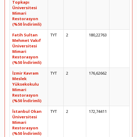
Topkapı
Üniversitesi
Mimari
Restorasyon
(%50 İndirimli)
Fatih Sultan
TYT
2
180,22763
Mehmet Vakıf
Üniversitesi
Mimari
Restorasyon
(%50 İndirimli)
İzmir Kavram
TYT
2
176,62662
Meslek
Yüksekokulu
Mimari
Restorasyon
(%50 İndirimli)
İstanbul Okan
TYT
2
172,74411
Üniversitesi
Mimari
Restorasyon
(%50 İndirimli)