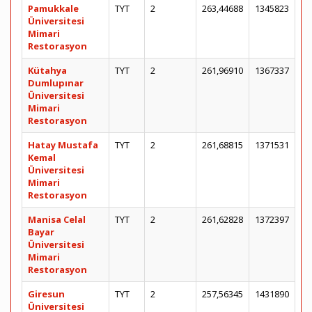
Pamukkale
TYT
2
263,44688
1345823
Üniversitesi
Mimari
Restorasyon
Kütahya
TYT
2
261,96910
1367337
Dumlupınar
Üniversitesi
Mimari
Restorasyon
Hatay Mustafa
TYT
2
261,68815
1371531
Kemal
Üniversitesi
Mimari
Restorasyon
Manisa Celal
TYT
2
261,62828
1372397
Bayar
Üniversitesi
Mimari
Restorasyon
Giresun
TYT
2
257,56345
1431890
Üniversitesi