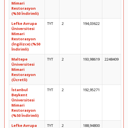
Mimari
Restorasyon
(%50 İndirimli)
Lefke Avrupa
TYT
2
194,03622
Üniversitesi
Mimari
Restorasyon
(İngilizce) (%50
İndirimli)
Maltepe
TYT
2
193,98619
2248409
Üniversitesi
Mimari
Restorasyon
(Ücretli)
İstanbul
TYT
2
192,95271
Beykent
Üniversitesi
Mimari
Restorasyon
(%50 İndirimli)
Lefke Avrupa
TYT
2
188,94800