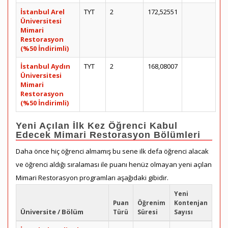
İstanbul Arel
TYT
2
172,52551
Üniversitesi
Mimari
Restorasyon
(%50 İndirimli)
İstanbul Aydın
TYT
2
168,08007
Üniversitesi
Mimari
Restorasyon
(%50 İndirimli)
Yeni Açılan İlk Kez Öğrenci Kabul
Edecek Mimari Restorasyon Bölümleri
Daha önce hiç öğrenci almamış bu sene ilk defa öğrenci alacak
ve öğrenci aldığı sıralaması ile puanı henüz olmayan yeni açılan
Mimari Restorasyon programları aşağıdaki gibidir.
Yeni
Puan
Öğrenim
Kontenjan
Üniversite / Bölüm
Türü
Süresi
Sayısı