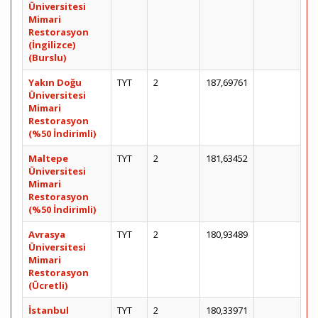
Üniversitesi
Mimari
Restorasyon
(İngilizce)
(Burslu)
Yakın Doğu
TYT
2
187,69761
Üniversitesi
Mimari
Restorasyon
(%50 İndirimli)
Maltepe
TYT
2
181,63452
Üniversitesi
Mimari
Restorasyon
(%50 İndirimli)
Avrasya
TYT
2
180,93489
Üniversitesi
Mimari
Restorasyon
(Ücretli)
İstanbul
TYT
2
180,33971