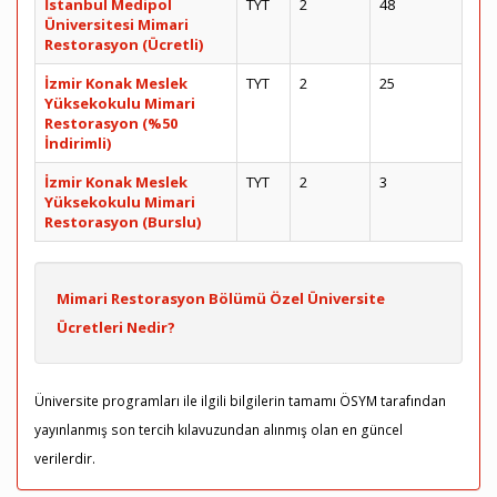
İstanbul Medipol
TYT
2
48
Üniversitesi Mimari
Restorasyon (Ücretli)
İzmir Konak Meslek
TYT
2
25
Yüksekokulu Mimari
Restorasyon (%50
İndirimli)
İzmir Konak Meslek
TYT
2
3
Yüksekokulu Mimari
Restorasyon (Burslu)
Mimari Restorasyon Bölümü Özel Üniversite
Ücretleri Nedir?
Üniversite programları ile ilgili bilgilerin tamamı ÖSYM tarafından
yayınlanmış son tercih kılavuzundan alınmış olan en güncel
verilerdir.