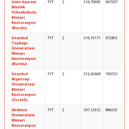
İzmir Kavram
TYT
2
316,70695
667207
Meslek
Yüksekokulu
Mimari
Restorasyon
(Burslu)
İstanbul
TYT
2
316,15171
672852
Topkapı
Üniversitesi
Mimari
Restorasyon
(Burslu)
İstanbul
TYT
2
313,42669
700723
Nişantaşı
Üniversitesi
Mimari
Restorasyon
(Ücretli)
Akdeniz
TYT
2
297,12612
886235
Üniversitesi
Mimari
Restorasyon