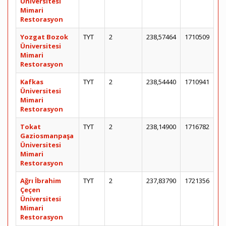
Üniversitesi
Mimari
Restorasyon
Yozgat Bozok
TYT
2
238,57464
1710509
Üniversitesi
Mimari
Restorasyon
Kafkas
TYT
2
238,54440
1710941
Üniversitesi
Mimari
Restorasyon
Tokat
TYT
2
238,14900
1716782
Gaziosmanpaşa
Üniversitesi
Mimari
Restorasyon
Ağrı İbrahim
TYT
2
237,83790
1721356
Çeçen
Üniversitesi
Mimari
Restorasyon