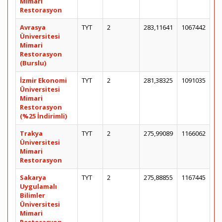
Mimari
Restorasyon
Avrasya
TYT
2
283,11641
1067442
Üniversitesi
Mimari
Restorasyon
(Burslu)
İzmir Ekonomi
TYT
2
281,38325
1091035
Üniversitesi
Mimari
Restorasyon
(%25 İndirimli)
Trakya
TYT
2
275,99089
1166062
Üniversitesi
Mimari
Restorasyon
Sakarya
TYT
2
275,88855
1167445
Uygulamalı
Bilimler
Üniversitesi
Mimari