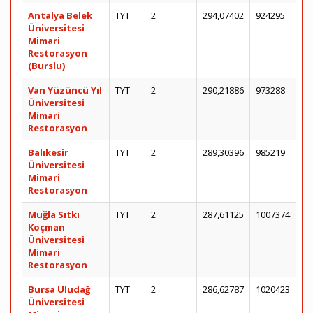
Antalya Belek
TYT
2
294,07402
924295
Üniversitesi
Mimari
Restorasyon
(Burslu)
Van Yüzüncü Yıl
TYT
2
290,21886
973288
Üniversitesi
Mimari
Restorasyon
Balıkesir
TYT
2
289,30396
985219
Üniversitesi
Mimari
Restorasyon
Muğla Sıtkı
TYT
2
287,61125
1007374
Koçman
Üniversitesi
Mimari
Restorasyon
Bursa Uludağ
TYT
2
286,62787
1020423
Üniversitesi