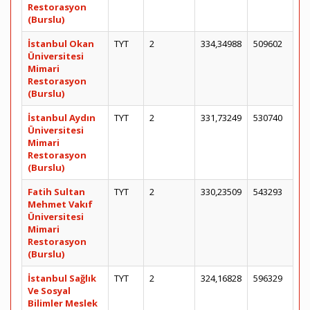
Restorasyon
(Burslu)
İstanbul Okan
TYT
2
334,34988
509602
Üniversitesi
Mimari
Restorasyon
(Burslu)
İstanbul Aydın
TYT
2
331,73249
530740
Üniversitesi
Mimari
Restorasyon
(Burslu)
Fatih Sultan
TYT
2
330,23509
543293
Mehmet Vakıf
Üniversitesi
Mimari
Restorasyon
(Burslu)
İstanbul Sağlık
TYT
2
324,16828
596329
Ve Sosyal
Bilimler Meslek