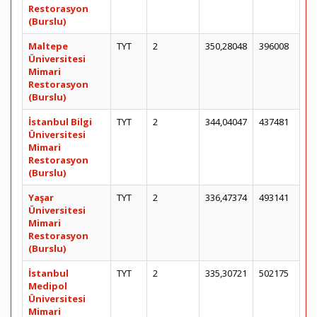
Restorasyon
(Burslu)
Maltepe
TYT
2
350,28048
396008
Üniversitesi
Mimari
Restorasyon
(Burslu)
İstanbul Bilgi
TYT
2
344,04047
437481
Üniversitesi
Mimari
Restorasyon
(Burslu)
Yaşar
TYT
2
336,47374
493141
Üniversitesi
Mimari
Restorasyon
(Burslu)
İstanbul
TYT
2
335,30721
502175
Medipol
Üniversitesi
Mimari