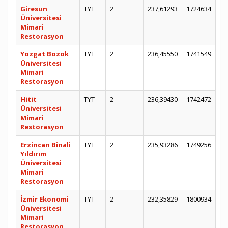
Giresun
TYT
2
237,61293
1724634
Üniversitesi
Mimari
Restorasyon
Yozgat Bozok
TYT
2
236,45550
1741549
Üniversitesi
Mimari
Restorasyon
Hitit
TYT
2
236,39430
1742472
Üniversitesi
Mimari
Restorasyon
Erzincan Binali
TYT
2
235,93286
1749256
Yıldırım
Üniversitesi
Mimari
Restorasyon
İzmir Ekonomi
TYT
2
232,35829
1800934
Üniversitesi
Mimari
Restorasyon