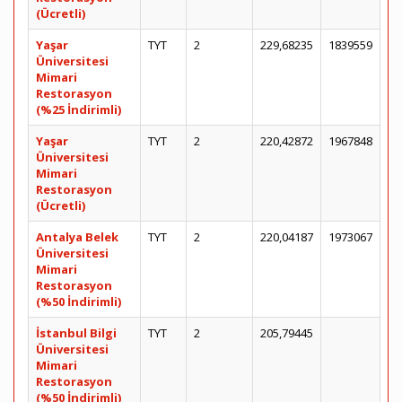
(Ücretli)
Yaşar
TYT
2
229,68235
1839559
Üniversitesi
Mimari
Restorasyon
(%25 İndirimli)
Yaşar
TYT
2
220,42872
1967848
Üniversitesi
Mimari
Restorasyon
(Ücretli)
Antalya Belek
TYT
2
220,04187
1973067
Üniversitesi
Mimari
Restorasyon
(%50 İndirimli)
İstanbul Bilgi
TYT
2
205,79445
Üniversitesi
Mimari
Restorasyon
(%50 İndirimli)