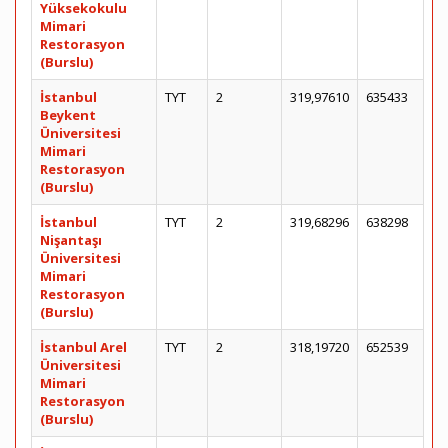
Yüksekokulu
Mimari
Restorasyon
(Burslu)
İstanbul
TYT
2
319,97610
635433
Beykent
Üniversitesi
Mimari
Restorasyon
(Burslu)
İstanbul
TYT
2
319,68296
638298
Nişantaşı
Üniversitesi
Mimari
Restorasyon
(Burslu)
İstanbul Arel
TYT
2
318,19720
652539
Üniversitesi
Mimari
Restorasyon
(Burslu)