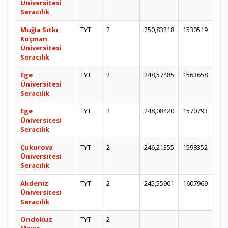
Üniversitesi
Seracılık
Muğla Sıtkı
TYT
2
250,83218
1530519
Koçman
Üniversitesi
Seracılık
Ege
TYT
2
248,57485
1563658
Üniversitesi
Seracılık
Ege
TYT
2
248,08420
1570793
Üniversitesi
Seracılık
Çukurova
TYT
2
246,21355
1598352
Üniversitesi
Seracılık
Akdeniz
TYT
2
245,55901
1607969
Üniversitesi
Seracılık
Ondokuz
TYT
2