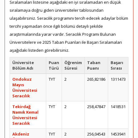
Sıralamaları listesine aşağıdaki en iyi sıralamadan en düşük
sıralamaya doğru giden üniversiteler tablosundan
ulaşabilirsiniz. Seracılık programını tercih edecek adaylar bölüm
tercihi yapmadan önce ilgili bölümü detaylı şekilde
araştırmalarında yarar vardır. Seracılık Programı Bulunan
Üniversitelere ve 2025 Taban Puanları ile Başarı Sıralamaları
aşağıdaki listeden görebilirsiniz.
Üniversite
Puan
Öğrenim
Taban
Başarı
Bölüm Adı
Türü
Süresi
Puanı
Sırası
Ondokuz
TYT
2
265,82186
1311473
Mayıs
Üniversitesi
Seracılık
Tekirdağ
TYT
2
258,47847
1418531
Namık Kemal
Üniversitesi
Seracılık
Akdeniz
TYT
2
256,04543
1453941