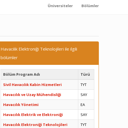
Üniversiteler
Bölümler
Havacılık Elektroniği Teknolojileri ile ilgili
bölümler
Bölüm Program Adı
Türü
Sivil Havacılık Kabin Hizmetleri
TYT
Havacılık ve Uzay Mühendisliği
SAY
Havacılık Yönetimi
EA
Havacılık Elektrik ve Elektroniği
SAY
Havacılık Elektroniği Teknolojileri
TYT