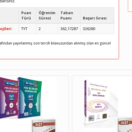
ilirsiniz.
Puan
Öğrenim
Taban
Türü
Süresi
Puanı
Başarı Sırası
jileri
TYT
2
362,17287
326280
arafından yayınlanmış son tercih kılavuzundan alınmış olan en güncel