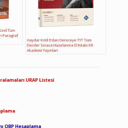
Sözel Tüm
n Paragraf
Haydar Kotil 0'dan Dereceye TYT Tüm
Dersler Sınava Hazırlanma El Kitabı KR
Akademi Yayınları
ıralamaları URAP Listesi
saplama
anı OBP Hesaplama