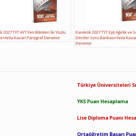
 2027 TYT AYT Fen Bilimleri İki Yüzlü
Karekök 2027 TYT Eşit Ağırlık ve 
e+Anla Kazan Paragraf Deneme
Dersler Soru Bankası+Anla Kaza
Deneme
Türkiye Üniversiteleri S
YKS Puan Hesaplama
Lise Diploma Puanı He
Ortaöğretim Başarı Pu