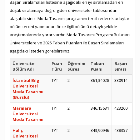
Başarı Sıralamaları listesine aşağıdaki en iyi sıralamadan en
düşük sıralamaya doğru giden üniversiteler tablosundan
ulaşabilirsiniz. Moda Tasarımı programını tercih edecek adaylar
bölüm tercihi yapmadan önce ilgili bölümü detaylı şekilde
araştırmalarında yarar vardır. Moda Tasarımı Programı Bulunan
Üniversitelere ve 2025 Taban Puanları ile Başarı Sıralamaları
aşağıdaki listeden görebilirsiniz.
Üniversite
Puan
Öğrenim
Taban
Başarı
Bölüm Adı
Türü
Süresi
Puanı
Sırası
İstanbul Bilgi
TYT
2
361,34028
330914
Üniversitesi
Moda Tasarımı
(Burslu)
Marmara
TYT
2
346,15631
423260
Üniversitesi
Moda Tasarımı
Haliç
TYT
2
343,90946
438357
Üniversitesi