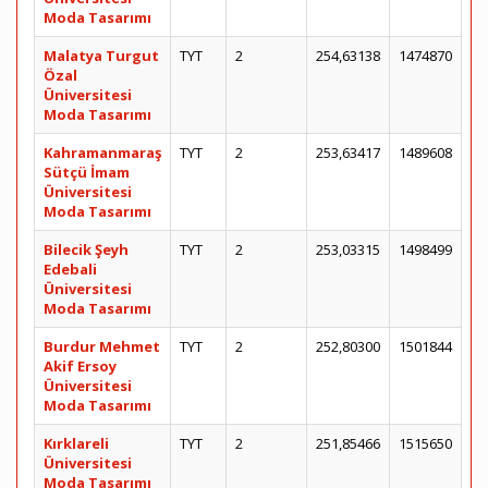
Moda Tasarımı
Malatya Turgut
TYT
2
254,63138
1474870
Özal
Üniversitesi
Moda Tasarımı
Kahramanmaraş
TYT
2
253,63417
1489608
Sütçü İmam
Üniversitesi
Moda Tasarımı
Bilecik Şeyh
TYT
2
253,03315
1498499
Edebali
Üniversitesi
Moda Tasarımı
Burdur Mehmet
TYT
2
252,80300
1501844
Akif Ersoy
Üniversitesi
Moda Tasarımı
Kırklareli
TYT
2
251,85466
1515650
Üniversitesi
Moda Tasarımı