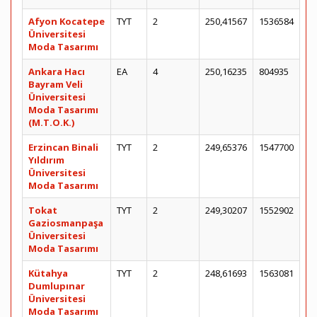
Afyon Kocatepe
TYT
2
250,41567
1536584
Üniversitesi
Moda Tasarımı
Ankara Hacı
EA
4
250,16235
804935
Bayram Veli
Üniversitesi
Moda Tasarımı
(M.T.O.K.)
Erzincan Binali
TYT
2
249,65376
1547700
Yıldırım
Üniversitesi
Moda Tasarımı
Tokat
TYT
2
249,30207
1552902
Gaziosmanpaşa
Üniversitesi
Moda Tasarımı
Kütahya
TYT
2
248,61693
1563081
Dumlupınar
Üniversitesi
Moda Tasarımı