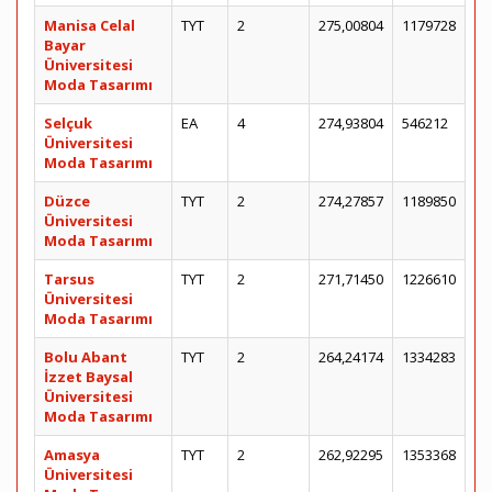
Manisa Celal
TYT
2
275,00804
1179728
Bayar
Üniversitesi
Moda Tasarımı
Selçuk
EA
4
274,93804
546212
Üniversitesi
Moda Tasarımı
Düzce
TYT
2
274,27857
1189850
Üniversitesi
Moda Tasarımı
Tarsus
TYT
2
271,71450
1226610
Üniversitesi
Moda Tasarımı
Bolu Abant
TYT
2
264,24174
1334283
İzzet Baysal
Üniversitesi
Moda Tasarımı
Amasya
TYT
2
262,92295
1353368
Üniversitesi