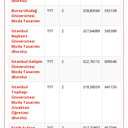
(Burslu)
Bursa Uludağ
TYT
2
328,83560
555138
Üniversitesi
Moda Tasarımı
İstanbul
TYT
2
327,64089
565389
Beykent
Üniversitesi
Moda Tasarımı
(Burslu)
İstanbul Gelişim
TYT
2
322,76112
609346
Üniversitesi
Moda Tasarımı
(Burslu)
İstanbul
TYT
2
319,38339
641130
Topkapı
Üniversitesi
Moda Tasarımı
(Uzaktan
Öğretim)
(Burslu)
Fatih Sultan
TYT
2
317,71897
657296