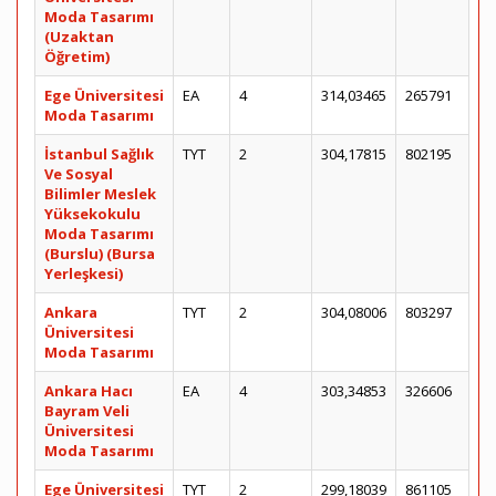
Moda Tasarımı
(Uzaktan
Öğretim)
Ege Üniversitesi
EA
4
314,03465
265791
Moda Tasarımı
İstanbul Sağlık
TYT
2
304,17815
802195
Ve Sosyal
Bilimler Meslek
Yüksekokulu
Moda Tasarımı
(Burslu) (Bursa
Yerleşkesi)
Ankara
TYT
2
304,08006
803297
Üniversitesi
Moda Tasarımı
Ankara Hacı
EA
4
303,34853
326606
Bayram Veli
Üniversitesi
Moda Tasarımı
Ege Üniversitesi
TYT
2
299,18039
861105