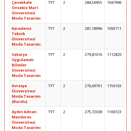
Çanakkale
TYT
2
284,56955
1047996
Onsekiz Mart
Üniversitesi
Moda Tasarımı
Karadeniz
TYT
2
281,18996
1093711
Teknik
Üniversitesi
Moda Tasarımı
Sakarya
TYT
2
279,81016
1112820
Uygulamalı
Bilimler
Üniversitesi
Moda Tasarımı
Avrasya
TYT
2
276,69761
1156103
Üniversitesi
Moda Tasarımı
(Burslu)
Aydın Adnan
TYT
2
275,72038
1169723
Menderes
Üniversitesi
Moda Tasarımı