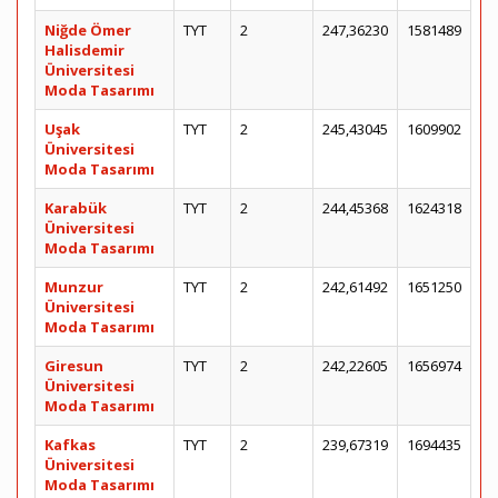
Niğde Ömer
TYT
2
247,36230
1581489
Halisdemir
Üniversitesi
Moda Tasarımı
Uşak
TYT
2
245,43045
1609902
Üniversitesi
Moda Tasarımı
Karabük
TYT
2
244,45368
1624318
Üniversitesi
Moda Tasarımı
Munzur
TYT
2
242,61492
1651250
Üniversitesi
Moda Tasarımı
Giresun
TYT
2
242,22605
1656974
Üniversitesi
Moda Tasarımı
Kafkas
TYT
2
239,67319
1694435
Üniversitesi
Moda Tasarımı