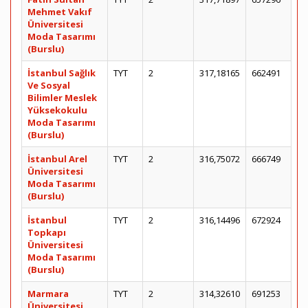
Mehmet Vakıf
Üniversitesi
Moda Tasarımı
(Burslu)
İstanbul Sağlık
TYT
2
317,18165
662491
Ve Sosyal
Bilimler Meslek
Yüksekokulu
Moda Tasarımı
(Burslu)
İstanbul Arel
TYT
2
316,75072
666749
Üniversitesi
Moda Tasarımı
(Burslu)
İstanbul
TYT
2
316,14496
672924
Topkapı
Üniversitesi
Moda Tasarımı
(Burslu)
Marmara
TYT
2
314,32610
691253
Üniversitesi