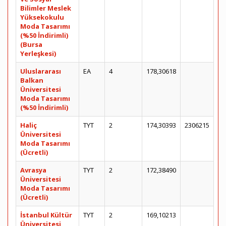
Bilimler Meslek
Yüksekokulu
Moda Tasarımı
(%50 İndirimli)
(Bursa
Yerleşkesi)
Uluslararası
EA
4
178,30618
Balkan
Üniversitesi
Moda Tasarımı
(%50 İndirimli)
Haliç
TYT
2
174,30393
2306215
Üniversitesi
Moda Tasarımı
(Ücretli)
Avrasya
TYT
2
172,38490
Üniversitesi
Moda Tasarımı
(Ücretli)
İstanbul Kültür
TYT
2
169,10213
Üniversitesi