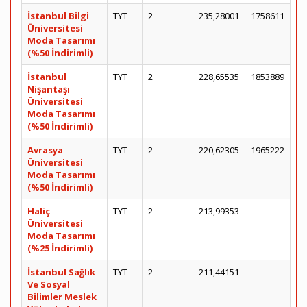
İstanbul Bilgi
TYT
2
235,28001
1758611
Üniversitesi
Moda Tasarımı
(%50 İndirimli)
İstanbul
TYT
2
228,65535
1853889
Nişantaşı
Üniversitesi
Moda Tasarımı
(%50 İndirimli)
Avrasya
TYT
2
220,62305
1965222
Üniversitesi
Moda Tasarımı
(%50 İndirimli)
Haliç
TYT
2
213,99353
Üniversitesi
Moda Tasarımı
(%25 İndirimli)
İstanbul Sağlık
TYT
2
211,44151
Ve Sosyal
Bilimler Meslek