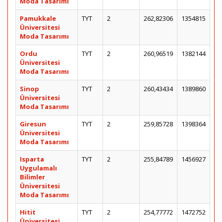
Moda Tasarımı
Pamukkale
TYT
2
262,82306
1354815
Üniversitesi
Moda Tasarımı
Ordu
TYT
2
260,96519
1382144
Üniversitesi
Moda Tasarımı
Sinop
TYT
2
260,43434
1389860
Üniversitesi
Moda Tasarımı
Giresun
TYT
2
259,85728
1398364
Üniversitesi
Moda Tasarımı
Isparta
TYT
2
255,84789
1456927
Uygulamalı
Bilimler
Üniversitesi
Moda Tasarımı
Hitit
TYT
2
254,77772
1472752
Üniversitesi