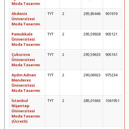
Moda Tasarımı
Akdeniz
TYT
2
295,85446
901919
Üniversitesi
Moda Tasarımı
Pamukkale
TYT
2
295,59928
905121
Üniversitesi
Moda Tasarımı
Çukurova
TYT
2
295,59633
905161
Üniversitesi
Moda Tasarımı
Aydın Adnan
TYT
2
290,06923
975234
Menderes
Üniversitesi
Moda Tasarımı
İstanbul
TYT
2
285,01663
1041951
Nişantaşı
Üniversitesi
Moda Tasarımı
(Ücretli)