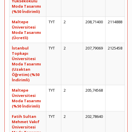
Yüksekokulu
Moda Tasarımı
(%50 İndirimli)
Maltepe
TYT
2
208,71400
2114888
Üniversitesi
Moda Tasarımı
(Ücretli)
İstanbul
TYT
2
207,79069
2125458
Topkapı
Üniversitesi
Moda Tasarımı
(Uzaktan
Öğretim) (%50
İndirimli)
Maltepe
TYT
2
205,74568
Üniversitesi
Moda Tasarımı
(%50 İndirimli)
Fatih Sultan
TYT
2
202,78640
Mehmet Vakıf
Üniversitesi