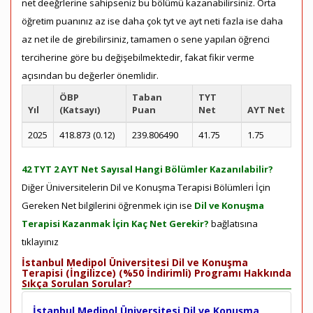
net deeğrlerine sahipseniz bu bölümü kazanabilirsiniz. Örta
öğretim puanınız az ise daha çok tyt ve ayt neti fazla ise daha
az net ile de girebilirsiniz, tamamen o sene yapılan öğrenci
terciherine göre bu değişebilmektedir, fakat fikir verme
açısından bu değerler önemlidir.
ÖBP
Taban
TYT
Yıl
(Katsayı)
Puan
Net
AYT Net
2025
418.873 (0.12)
239.806490
41.75
1.75
42 TYT 2 AYT Net Sayısal Hangi Bölümler Kazanılabilir?
Diğer Üniversitelerin Dil ve Konuşma Terapisi Bölümleri İçin
Gereken Net bilgilerini öğrenmek için ise
Dil ve Konuşma
Terapisi Kazanmak İçin Kaç Net Gerekir?
bağlatısına
tıklayınız
İstanbul Medipol Üniversitesi Dil ve Konuşma
Terapisi (İngilizce) (%50 İndirimli) Programı Hakkında
Sıkça Sorulan Sorular?
İstanbul Medipol Üniversitesi Dil ve Konuşma