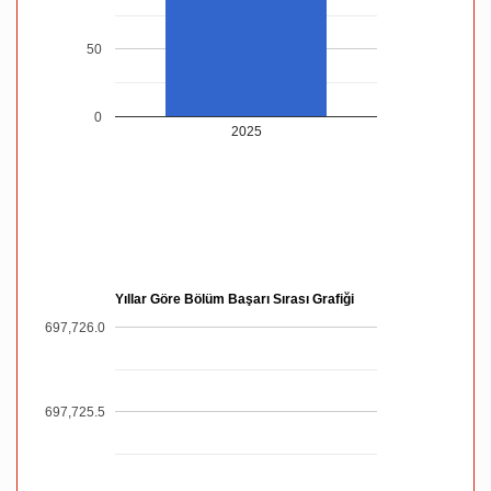
50
0
2025
Yıllar Göre Bölüm Başarı Sırası Grafiği
697,726.0
697,725.5