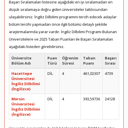
Başarı Sıralamaları listesine aşağıdaki en iyi sıralamadan en
düşük sıralamaya doğru giden üniversiteler tablosundan
ulaşabilirsiniz. İngiliz Dilbilimi programını tercih edecek adaylar
bölüm tercihi yapmadan önce ilgili bölümü detaylı şekilde
araştırmalarında yarar vardır. İngiliz Dilbilimi Programı Bulunan
Üniversitelere ve 2025 Taban Puanları ile Başarı Sıralamaları
aşağıdaki listeden görebilirsiniz.
Üniversite
Puan
Öğrenim
Taban
Başarı
Bölüm Adı
Türü
Süresi
Puanı
Sırası
Hacettepe
DİL
4
461,02307
4739
Üniversitesi
İngiliz Dilbilimi
(İngilizce)
Mersin
DİL
4
393,59736
24128
Üniversitesi
İngiliz Dilbilimi
(İngilizce)