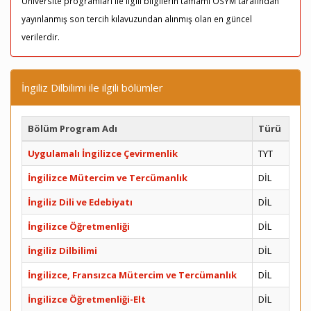
Üniversite programları ile ilgili bilgilerin tamamı ÖSYM tarafından
yayınlanmış son tercih kılavuzundan alınmış olan en güncel
verilerdir.
İngiliz Dilbilimi ile ilgili bölümler
Bölüm Program Adı
Türü
Uygulamalı İngilizce Çevirmenlik
TYT
İngilizce Mütercim ve Tercümanlık
DİL
İngiliz Dili ve Edebiyatı
DİL
İngilizce Öğretmenliği
DİL
İngiliz Dilbilimi
DİL
İngilizce, Fransızca Mütercim ve Tercümanlık
DİL
İngilizce Öğretmenliği-Elt
DİL