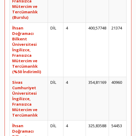
Fransızca
Mütercim ve
Tercümanlık
(Burslu)
İhsan
DİL
4
400,57748
21374
Doğramacı
Bilkent
Üniversitesi
İngilizce,
Fransızca
Mütercim ve
Tercümanlık
(%50 İndirimli)
Sivas
DİL
4
354,81169
40960
Cumhuriyet
Üniversitesi
İngilizce,
Fransızca
Mütercim ve
Tercümanlık
İhsan
DİL
4
325,83588
54453
Doğramacı