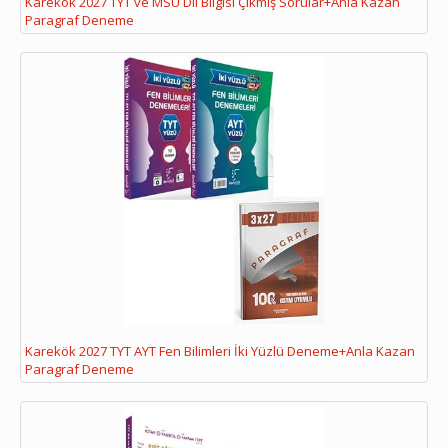
Karekök 2027 TYT ve MSÜ Dil Bilgisi Çıkmış Sorular+Anla Kazan
Paragraf Deneme
Karekök 2027 TYT AYT Fen Bilimleri İki Yüzlü Deneme+Anla Kazan
Paragraf Deneme