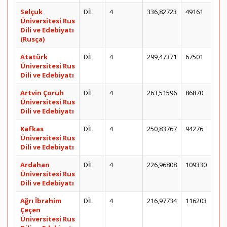
Selçuk
DİL
4
336,82723
49161
Üniversitesi Rus
Dili ve Edebiyatı
(Rusça)
Atatürk
DİL
4
299,47371
67501
Üniversitesi Rus
Dili ve Edebiyatı
Artvin Çoruh
DİL
4
263,51596
86870
Üniversitesi Rus
Dili ve Edebiyatı
Kafkas
DİL
4
250,83767
94276
Üniversitesi Rus
Dili ve Edebiyatı
Ardahan
DİL
4
226,96808
109330
Üniversitesi Rus
Dili ve Edebiyatı
Ağrı İbrahim
DİL
4
216,97734
116203
Çeçen
Üniversitesi Rus