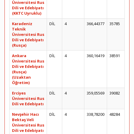
Üniversitesi Rus
Dili ve Edebiyatı
(KKTC Uyruklu)
Karadeniz
DİL
4
366,44377
35785
Teknik
Üniversitesi Rus
Dili ve Edebiyatı
(Rusça)
Ankara
DİL
4
360,16419
38591
Üniversitesi Rus
Dili ve Edebiyatı
(Rusça)
(Uzaktan
Öğretim)
Erciyes
DİL
4
359,05569
39082
Üniversitesi Rus
Dili ve Edebiyatı
Nevşehir Hacı
DİL
4
338,78200
48284
Bektaş Veli
Üniversitesi Rus
Dili ve Edebiyatı