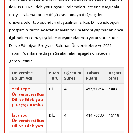
ile Rus Dili ve Edebiyatı Başarı Sıralamaları listesine aşağıdaki
en iyi sıralamadan en düşük sıralamaya doğru giden
üniversiteler tablosundan ulaşabilirsiniz. Rus Dili ve Edebiyatı
programını tercih edecek adaylar bölüm tercihi yapmadan önce
ilgili bölümü detaylı şekilde araştırmalarında yarar vardır. Rus
Dili ve Edebiyatı Programı Bulunan Üniversitelere ve 2025
Taban Puanları ile Başarı Sıralamaları aşağıdaki listeden
görebilirsiniz.
Üniversite
Puan
Öğrenim
Taban
Başarı
Bölüm Adı
Türü
Süresi
Puanı
Sırası
Yeditepe
DİL
4
456,57254
5443
Üniversitesi Rus
Dili ve Edebiyatı
(Rusça) (Burslu)
İstanbul
DİL
4
414,70680
16118
Üniversitesi Rus
Dili ve Edebiyatı