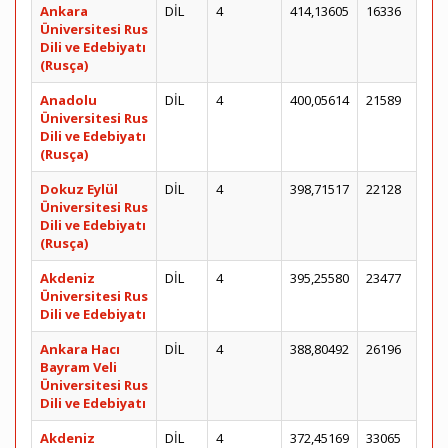
Ankara
DİL
4
414,13605
16336
Üniversitesi Rus
Dili ve Edebiyatı
(Rusça)
Anadolu
DİL
4
400,05614
21589
Üniversitesi Rus
Dili ve Edebiyatı
(Rusça)
Dokuz Eylül
DİL
4
398,71517
22128
Üniversitesi Rus
Dili ve Edebiyatı
(Rusça)
Akdeniz
DİL
4
395,25580
23477
Üniversitesi Rus
Dili ve Edebiyatı
Ankara Hacı
DİL
4
388,80492
26196
Bayram Veli
Üniversitesi Rus
Dili ve Edebiyatı
Akdeniz
DİL
4
372,45169
33065