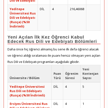
Dili ve Edebiyatı
Yeditepe
DİL
4
216,46068
Üniversitesi Rus
Dili ve Edebiyatı
(Rusça) (%50
İndirimli)
Yeni Açılan İlk Kez Öğrenci Kabul
Edecek Rus Dili ve Edebiyatı Bölümleri
Daha önce hiç öğrenci almamış bu sene ilk defa öğrenci alacak
ve öğrenci aldığı sıralaması ile puanı henüz olmayan yeni açılan
Rus Dili ve Edebiyatı programları aşağıdaki gibidir.
Yeni
Puan
Öğrenim
Kontenjan
Üniversite / Bölüm
Türü
Süresi
Sayısı
Yeditepe Üniversitesi
DİL
4
5
Rus Dili ve Edebiyatı
(Rusça) (%50 İndirimli)
Erciyes Üniversitesi Rus
DİL
4
1