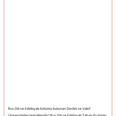
Rus Dili ve Edebiyatı bölümü bulunan Devlet ve Vakıf
Üniversiteleri Hangileridir? Rus Dili ve Edebiyatı Taban Puanları