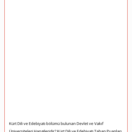
Kürt Dili ve Edebiyatı bölümü bulunan Devlet ve Vakıf
Üniversiteleri Hangileridir? Kürt Dili ve Edebiyatı Taban Puanları