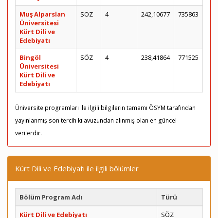
Muş Alparslan
SÖZ
4
242,10677
735863
Üniversitesi
Kürt Dili ve
Edebiyatı
Bingöl
SÖZ
4
238,41864
771525
Üniversitesi
Kürt Dili ve
Edebiyatı
Üniversite programları ile ilgili bilgilerin tamamı ÖSYM tarafından
yayınlanmış son tercih kılavuzundan alınmış olan en güncel
verilerdir.
Kürt Dili ve Edebiyatı ile ilgili bölümler
Bölüm Program Adı
Türü
Kürt Dili ve Edebiyatı
SÖZ