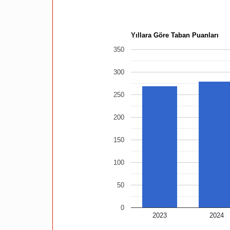
Yıllara Göre Taban Puanları
350
300
250
200
150
100
50
0
2023
2024