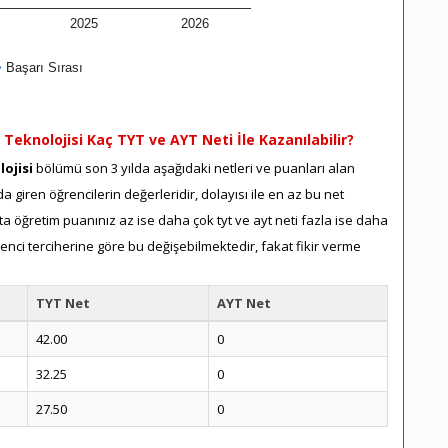
2025
2026
Başarı Sırası
 Teknolojisi Kaç TYT ve AYT Neti İle Kazanılabilir?
ojisi
bölümü son 3 yılda aşağıdaki netleri ve puanları alan
a giren öğrencilerin değerleridir, dolayısı ile en az bu net
a öğretim puanınız az ise daha çok tyt ve ayt neti fazla ise daha
renci terciherine göre bu değişebilmektedir, fakat fikir verme
TYT Net
AYT Net
42.00
0
32.25
0
27.50
0