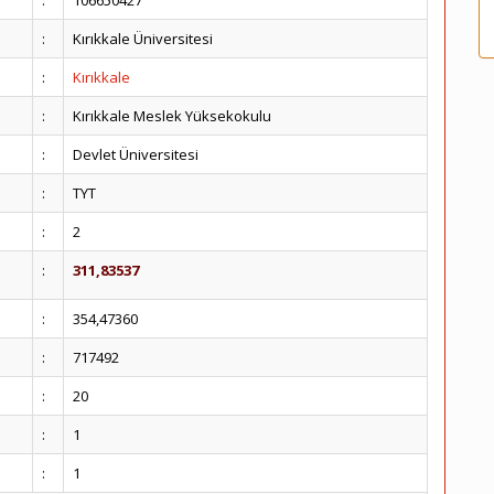
:
106650427
:
Kırıkkale Üniversitesi
:
Kırıkkale
:
Kırıkkale Meslek Yüksekokulu
:
Devlet Üniversitesi
:
TYT
:
2
:
311,83537
:
354,47360
:
717492
:
20
:
1
:
1