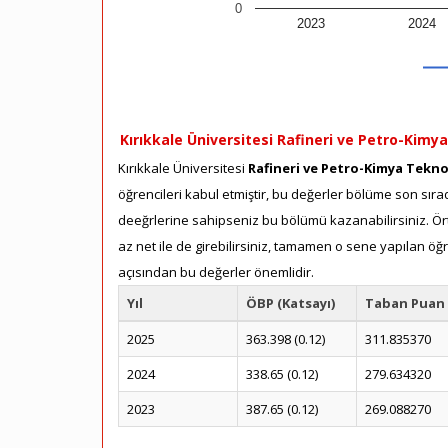
0
2023
2024
Kırıkkale Üniversitesi Rafineri ve Petro-Kimya
Kırıkkale Üniversitesi
Rafineri ve Petro-Kimya Teknol
öğrencileri kabul etmiştir, bu değerler bölüme son sırad
deeğrlerine sahipseniz bu bölümü kazanabilirsiniz. Ört
az net ile de girebilirsiniz, tamamen o sene yapılan öğ
açısından bu değerler önemlidir.
Yıl
ÖBP (Katsayı)
Taban Puan
2025
363.398 (0.12)
311.835370
2024
338.65 (0.12)
279.634320
2023
387.65 (0.12)
269.088270