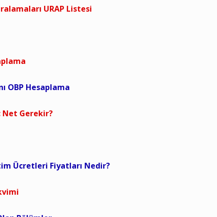
ıralamaları URAP Listesi
saplama
anı OBP Hesaplama
 Net Gerekir?
tim Ücretleri Fiyatları Nedir?
kvimi