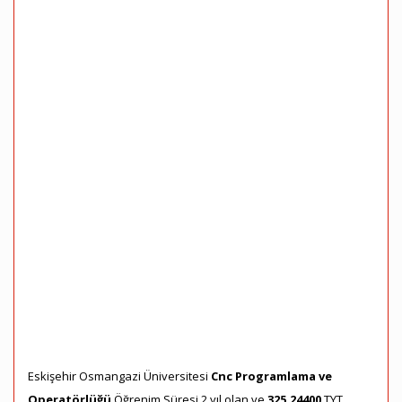
Eskişehir Osmangazi Üniversitesi
Cnc Programlama ve
Operatörlüğü
Öğrenim Süresi 2 yıl olan ve
325,24400
TYT