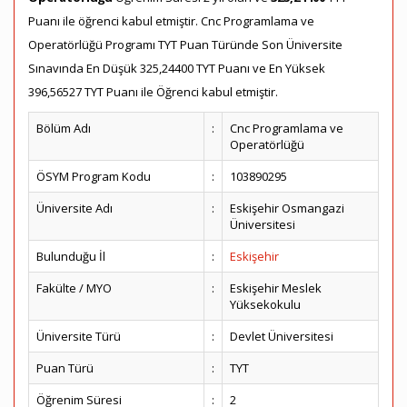
Puanı ile öğrenci kabul etmiştir. Cnc Programlama ve
Operatörlüğü Programı TYT Puan Türünde Son Üniversite
Sınavında En Düşük 325,24400 TYT Puanı ve En Yüksek
396,56527 TYT Puanı ile Öğrenci kabul etmiştir.
Bölüm Adı
:
Cnc Programlama ve
Operatörlüğü
ÖSYM Program Kodu
:
103890295
Üniversite Adı
:
Eskişehir Osmangazi
Üniversitesi
Bulunduğu İl
:
Eskişehir
Fakülte / MYO
:
Eskişehir Meslek
Yüksekokulu
Üniversite Türü
:
Devlet Üniversitesi
Puan Türü
:
TYT
Öğrenim Süresi
:
2