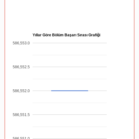
Yıllar Göre Bölüm Başarı Sırası Grafiği
586,553.0
586,552.5
586,552.0
586,551.5
586,551.0