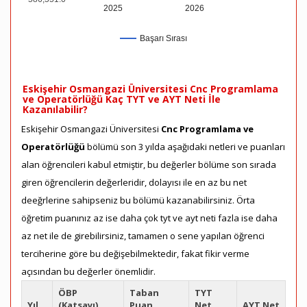
2025
2026
Başarı Sırası
Eskişehir Osmangazi Üniversitesi Cnc Programlama
ve Operatörlüğü Kaç TYT ve AYT Neti İle
Kazanılabilir?
Eskişehir Osmangazi Üniversitesi
Cnc Programlama ve
Operatörlüğü
bölümü son 3 yılda aşağıdaki netleri ve puanları
alan öğrencileri kabul etmiştir, bu değerler bölüme son sırada
giren öğrencilerin değerleridir, dolayısı ile en az bu net
deeğrlerine sahipseniz bu bölümü kazanabilirsiniz. Örta
öğretim puanınız az ise daha çok tyt ve ayt neti fazla ise daha
az net ile de girebilirsiniz, tamamen o sene yapılan öğrenci
terciherine göre bu değişebilmektedir, fakat fikir verme
açısından bu değerler önemlidir.
ÖBP
Taban
TYT
Yıl
(Katsayı)
Puan
Net
AYT Net