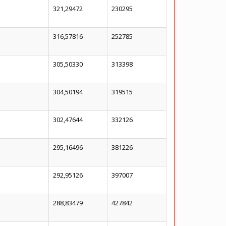
321,29472
230295
316,57816
252785
305,50330
313398
304,50194
319515
302,47644
332126
295,16496
381226
292,95126
397007
288,83479
427842