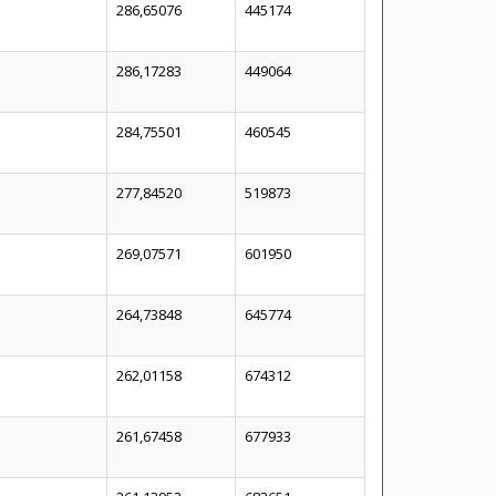
286,65076
445174
286,17283
449064
284,75501
460545
277,84520
519873
269,07571
601950
264,73848
645774
262,01158
674312
261,67458
677933