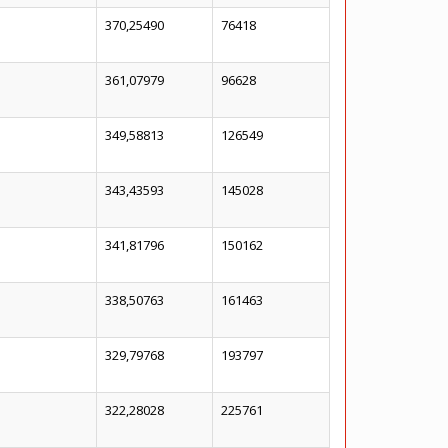
370,25490
76418
361,07979
96628
349,58813
126549
343,43593
145028
341,81796
150162
338,50763
161463
329,79768
193797
322,28028
225761