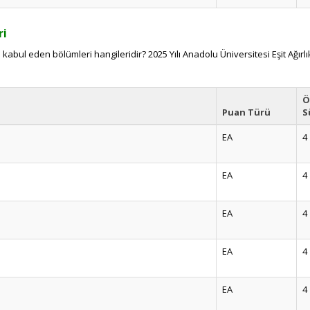
ri
kabul eden bölümleri hangileridir? 2025 Yılı Anadolu Üniversitesi Eşit Ağırl
Ö
Puan Türü
S
EA
4
EA
4
EA
4
EA
4
EA
4