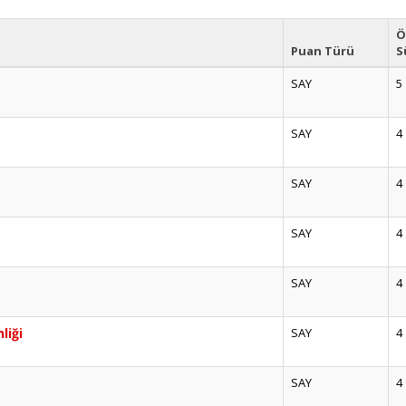
Ö
Puan Türü
S
SAY
5
SAY
4
SAY
4
SAY
4
SAY
4
liği
SAY
4
SAY
4