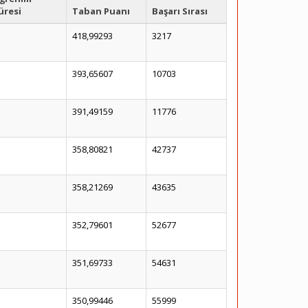
üresi
Taban Puanı
Başarı Sırası
418,99293
3217
393,65607
10703
391,49159
11776
358,80821
42737
358,21269
43635
352,79601
52677
351,69733
54631
350,99446
55999