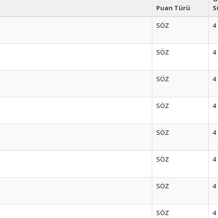
Puan Türü
S
SÖZ
4
SÖZ
4
SÖZ
4
SÖZ
4
SÖZ
4
SÖZ
4
SÖZ
4
SÖZ
4