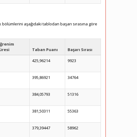
ık bölümlerini aşağıdaki tablodan başarı sırasına göre
ğrenim
üresi
Taban Puanı
Başarı Sırası
425,96214
9923
395,86921
34764
384,05793
51316
381,50311
55363
379,39447
58962