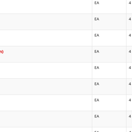
EA
4
EA
4
EA
4
m)
EA
4
EA
4
EA
4
EA
4
EA
4