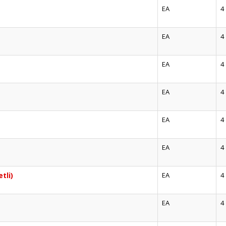
EA
4
EA
4
EA
4
EA
4
EA
4
EA
4
tli)
EA
4
EA
4