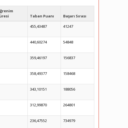
ğrenim
üresi
Taban Puanı
Başarı Sırası
455,43487
41247
440,60274
54848
359,46197
156837
358,49377
158468
343,10151
188056
312,99870
264801
236,47552
734979