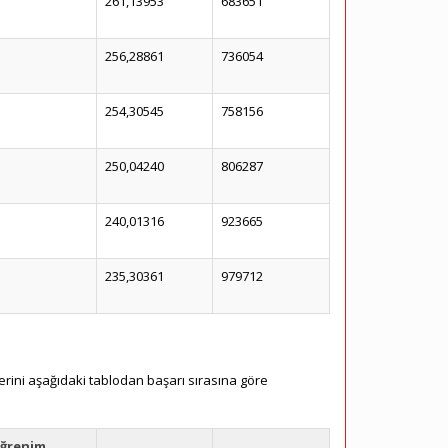
261,13953
683651
256,28861
736054
254,30545
758156
250,04240
806287
240,01316
923665
235,30361
979712
erini aşağıdaki tablodan başarı sırasına göre
ğrenim