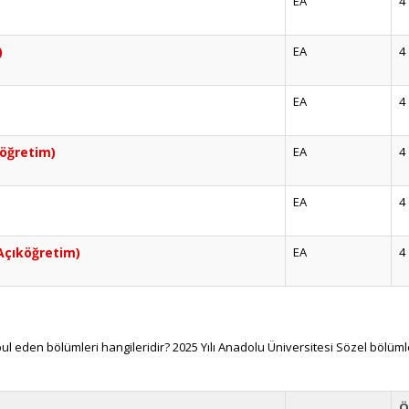
EA
4
)
EA
4
EA
4
köğretim)
EA
4
EA
4
(Açıköğretim)
EA
4
 eden bölümleri hangileridir? 2025 Yılı Anadolu Üniversitesi Sözel bölüml
Ö