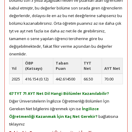
bölümü son 3 yılda aşağıdaki netleri ve puanları alan öğrencileri
kabul etmiştir, bu değerler bölüme son sırada giren öğrencilerin
değerleridir, dolayısı ile en az bu net deeğrlerine sahipseniz bu
bölümü kazanabilirsiniz. Örta öğretim puanınız az ise daha çok
tyt ve ayt neti fazla ise daha az net ile de girebilirsiniz,
tamamen o sene yapılan öğrenci terciherine göre bu
değişebilmektedir, fakat fikir verme açısından bu değerler
önemlidir.
ÖBP
Taban
TYT
Yıl
(Katsayı)
Puan
Net
AYT Net
2025
416.154 (0.12)
442.614500
66.50
70.00
67 TYT 71 AYT Net Dil Hangi Bölümler Kazanılabilir?
Diğer Üniversitelerin İngilizce Öğretmenliği Bölümleri İçin
Gereken Net bilgilerini öğrenmek için ise
İngilizce
Öğretmenliği Kazanmak İçin Kaç Net Gerekir?
bağlatısına
tıklayınız