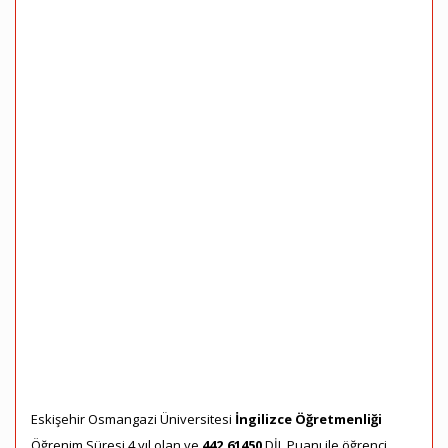
Eskişehir Osmangazi Üniversitesi
İngilizce Öğretmenliği
Öğrenim Süresi 4 yıl olan ve
442,61450
DİL Puanı ile öğrenci