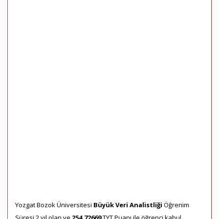
Yozgat Bozok Üniversitesi
Büyük Veri Analistliği
Öğrenim
Süresi 2 yıl olan ve
254,72669
TYT Puanı ile öğrenci kabul