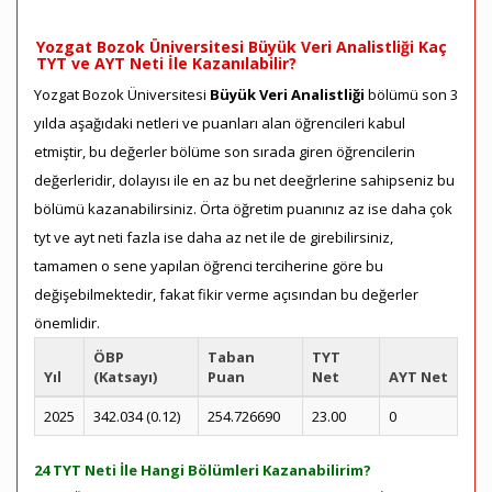
Yozgat Bozok Üniversitesi Büyük Veri Analistliği Kaç
TYT ve AYT Neti İle Kazanılabilir?
Yozgat Bozok Üniversitesi
Büyük Veri Analistliği
bölümü son 3
yılda aşağıdaki netleri ve puanları alan öğrencileri kabul
etmiştir, bu değerler bölüme son sırada giren öğrencilerin
değerleridir, dolayısı ile en az bu net deeğrlerine sahipseniz bu
bölümü kazanabilirsiniz. Örta öğretim puanınız az ise daha çok
tyt ve ayt neti fazla ise daha az net ile de girebilirsiniz,
tamamen o sene yapılan öğrenci terciherine göre bu
değişebilmektedir, fakat fikir verme açısından bu değerler
önemlidir.
ÖBP
Taban
TYT
Yıl
(Katsayı)
Puan
Net
AYT Net
2025
342.034 (0.12)
254.726690
23.00
0
24 TYT Neti İle Hangi Bölümleri Kazanabilirim?