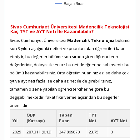
Başarı Sırası
Sivas Cumhuriyet Üniversitesi Madencilik Teknolojisi
Kaç TYT ve AYT Neti İle Kazanılabilir?
Sivas Cumhuriyet Üniversitesi
Madencilik Teknolojisi
bölümü
son 3 yılda aşağıdaki netleri ve puanları alan öğrencileri kabul
etmiştir, bu değerler bölüme son sırada giren öğrencilerin
değerleridir, dolayısı ile en az bu net deeğrlerine sahipseniz bu
bölümü kazanabilirsiniz. Örta öğretim puanınız az ise daha çok
tyt ve ayt neti fazla ise daha az net ile de girebilirsiniz,
tamamen o sene yapılan öğrenci terciherine göre bu
değişebilmektedir, fakat fikir verme açısından bu değerler
önemlidir.
ÖBP
Taban
TYT
Yıl
(Katsayı)
Puan
Net
AYT Net
2025
287.311 (0.12)
247.869870
23.75
0