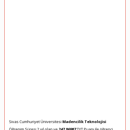
Sivas Cumhuriyet Üniversitesi
Madencilik Teknolojisi
Öğrenim Süresi 2 yıl olan ve
247,86987
TYT Puanı ile öğrenci