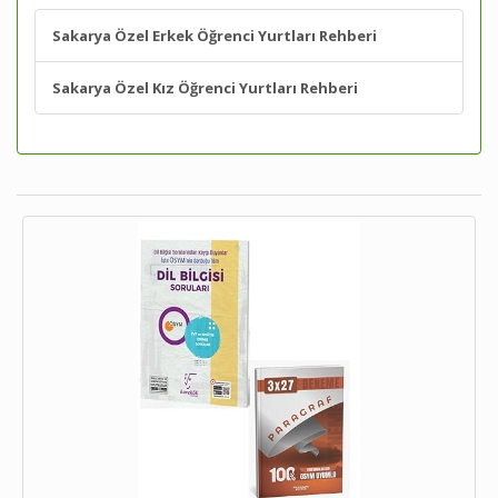
Sakarya Özel Erkek Öğrenci Yurtları Rehberi
Sakarya Özel Kız Öğrenci Yurtları Rehberi