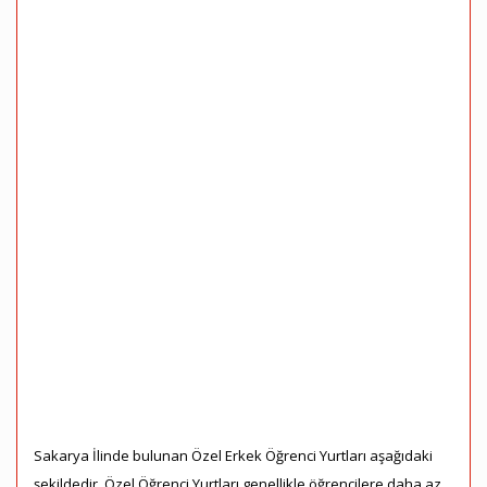
Sakarya İlinde bulunan Özel Erkek Öğrenci Yurtları aşağıdaki
şekildedir. Özel Öğrenci Yurtları genellikle öğrencilere daha az