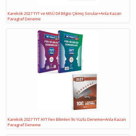
Karekök 2027 TYT ve MSÜ Dil Bilgisi Çıkmış Sorular+Anla Kazan
Paragraf Deneme
Karekök 2027 TYT AYT Fen Bilimleri İki Yüzlü Deneme+Anla Kazan
Paragraf Deneme