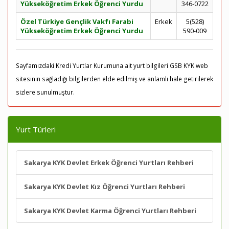
Yükseköğretim Erkek Öğrenci Yurdu
346-0722
Özel Türkiye Gençlik Vakfı Farabi
Erkek
5(528)
Yükseköğretim Erkek Öğrenci Yurdu
590-009
Sayfamızdaki Kredi Yurtlar Kurumuna ait yurt bilgileri GSB KYK web
sitesinin sağladığı bilgilerden elde edilmiş ve anlamlı hale getirilerek
sizlere sunulmuştur.
Yurt Türleri
Sakarya KYK Devlet Erkek Öğrenci Yurtları Rehberi
Sakarya KYK Devlet Kız Öğrenci Yurtları Rehberi
Sakarya KYK Devlet Karma Öğrenci Yurtları Rehberi