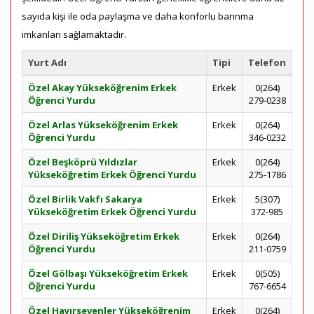
sayıda kişi ile oda paylaşma ve daha konforlu barınma
imkanları sağlamaktadır.
Yurt Adı
Tipi
Telefon
Özel Akay Yükseköğrenim Erkek
Erkek
0(264)
Öğrenci Yurdu
279-0238
Özel Arlas Yükseköğrenim Erkek
Erkek
0(264)
Öğrenci Yurdu
346-0232
Özel Beşköprü Yıldızlar
Erkek
0(264)
Yükseköğretim Erkek Öğrenci Yurdu
275-1786
Özel Birlik Vakfı Sakarya
Erkek
5(307)
Yükseköğretim Erkek Öğrenci Yurdu
372-985
Özel Diriliş Yükseköğretim Erkek
Erkek
0(264)
Öğrenci Yurdu
211-0759
Özel Gölbaşı Yükseköğretim Erkek
Erkek
0(505)
Öğrenci Yurdu
767-6654
Özel Hayırsevenler Yükseköğrenim
Erkek
0(264)