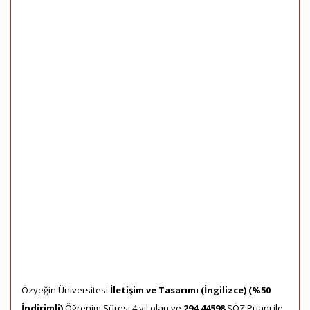
Özyeğin Üniversitesi
İletişim ve Tasarımı (İngilizce) (%50
İndirimli)
Öğrenim Süresi 4 yıl olan ve
294,44598
SÖZ Puanı ile