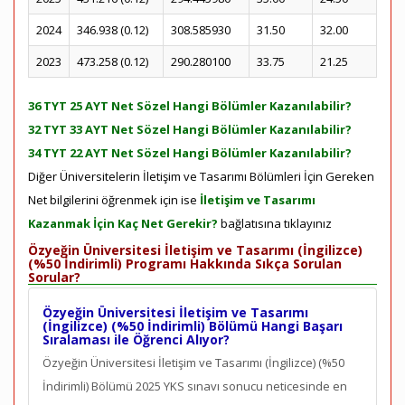
2024
346.938 (0.12)
308.585930
31.50
32.00
2023
473.258 (0.12)
290.280100
33.75
21.25
36 TYT 25 AYT Net Sözel Hangi Bölümler Kazanılabilir?
32 TYT 33 AYT Net Sözel Hangi Bölümler Kazanılabilir?
34 TYT 22 AYT Net Sözel Hangi Bölümler Kazanılabilir?
Diğer Üniversitelerin İletişim ve Tasarımı Bölümleri İçin Gereken
Net bilgilerini öğrenmek için ise
İletişim ve Tasarımı
Kazanmak İçin Kaç Net Gerekir?
bağlatısına tıklayınız
Özyeğin Üniversitesi İletişim ve Tasarımı (İngilizce)
(%50 İndirimli) Programı Hakkında Sıkça Sorulan
Sorular?
Özyeğin Üniversitesi İletişim ve Tasarımı
(İngilizce) (%50 İndirimli) Bölümü Hangi Başarı
Sıralaması ile Öğrenci Alıyor?
Özyeğin Üniversitesi İletişim ve Tasarımı (İngilizce) (%50
İndirimli) Bölümü 2025 YKS sınavı sonucu neticesinde en