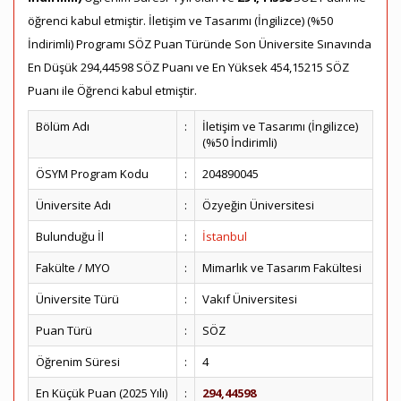
öğrenci kabul etmiştir. İletişim ve Tasarımı (İngilizce) (%50
İndirimli) Programı SÖZ Puan Türünde Son Üniversite Sınavında
En Düşük 294,44598 SÖZ Puanı ve En Yüksek 454,15215 SÖZ
Puanı ile Öğrenci kabul etmiştir.
Bölüm Adı
:
İletişim ve Tasarımı (İngilizce)
(%50 İndirimli)
ÖSYM Program Kodu
:
204890045
Üniversite Adı
:
Özyeğin Üniversitesi
Bulunduğu İl
:
İstanbul
Fakülte / MYO
:
Mimarlık ve Tasarım Fakültesi
Üniversite Türü
:
Vakıf Üniversitesi
Puan Türü
:
SÖZ
Öğrenim Süresi
:
4
En Küçük Puan (2025 Yılı)
:
294,44598