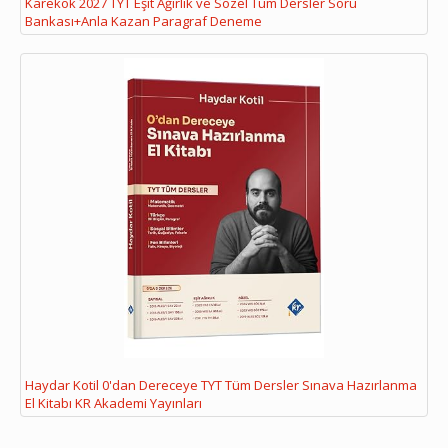
Karekök 2027 TYT Eşit Ağırlık ve Sözel Tüm Dersler Soru
Bankası+Anla Kazan Paragraf Deneme
Haydar Kotil 0'dan Dereceye TYT Tüm Dersler Sınava Hazırlanma
El Kitabı KR Akademi Yayınları