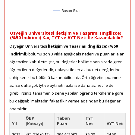
Başarı Sırası
Özyeğin Üniversitesi İletişim ve Tasarımı (İngilizce)
(%50 İndirimli) Kaç TYT ve AYT Neti İle Kazanılabilir?
Özyeğin Üniversitesi
İletişim ve Tasarımı (İngilizce) (%50
İndirimli)
bölümü son 3 yılda aşağıdaki netleri ve puanları alan
öğrencileri kabul etmiştir, bu değerler bölüme son sırada giren
öğrencilerin değerleridir, dolayısı ile en az bu net deeğrlerine
sahipseniz bu bölümü kazanabilirsiniz. Örta öğretim puanınız
az ise daha çok tyt ve ayt neti fazla ise daha az net ile de
girebilirsiniz, tamamen o sene yapılan öğrenci terciherine göre
bu değişebilmektedir, fakat fikir verme açısından bu değerler
önemlidir.
ÖBP
Taban
TYT
Yıl
(Katsayı)
Puan
Net
AYT Net
2025
431.216 (0.12)
294.445980
35.00
24.50