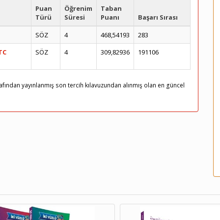
Puan
Öğrenim
Taban
Türü
Süresi
Puanı
Başarı Sırası
SÖZ
4
468,54193
283
TC
SÖZ
4
309,82936
191106
arafından yayınlanmış son tercih kılavuzundan alınmış olan en güncel