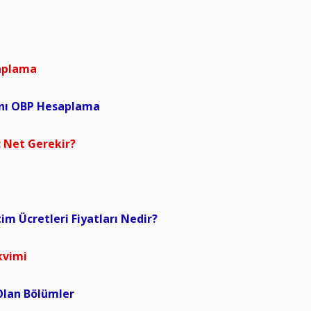
saplama
anı OBP Hesaplama
 Net Gerekir?
tim Ücretleri Fiyatları Nedir?
kvimi
 Olan Bölümler