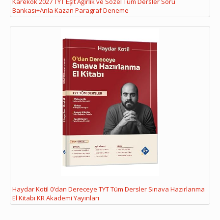
Karekök 2027 TYT Eşit Ağırlık ve Sözel Tüm Dersler Soru
Bankası+Anla Kazan Paragraf Deneme
Haydar Kotil 0'dan Dereceye TYT Tüm Dersler Sınava Hazırlanma
El Kitabı KR Akademi Yayınları