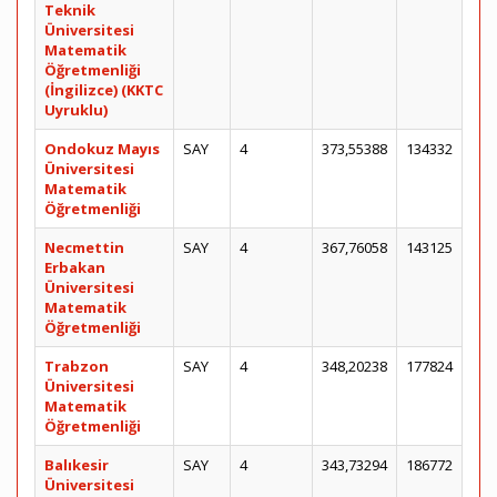
Teknik
Üniversitesi
Matematik
Öğretmenliği
(İngilizce) (KKTC
Uyruklu)
Ondokuz Mayıs
SAY
4
373,55388
134332
Üniversitesi
Matematik
Öğretmenliği
Necmettin
SAY
4
367,76058
143125
Erbakan
Üniversitesi
Matematik
Öğretmenliği
Trabzon
SAY
4
348,20238
177824
Üniversitesi
Matematik
Öğretmenliği
Balıkesir
SAY
4
343,73294
186772
Üniversitesi