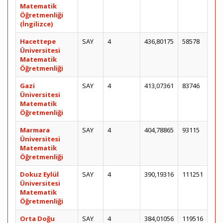
Matematik
Öğretmenliği
(İngilizce)
Hacettepe
SAY
4
436,80175
58578
Üniversitesi
Matematik
Öğretmenliği
Gazi
SAY
4
413,07361
83746
Üniversitesi
Matematik
Öğretmenliği
Marmara
SAY
4
404,78865
93115
Üniversitesi
Matematik
Öğretmenliği
Dokuz Eylül
SAY
4
390,19316
111251
Üniversitesi
Matematik
Öğretmenliği
Orta Doğu
SAY
4
384,01056
119516