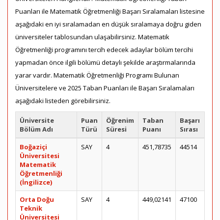
Puanları ile Matematik Öğretmenliği Başarı Sıralamaları listesine
aşağıdaki en iyi sıralamadan en düşük sıralamaya doğru giden
üniversiteler tablosundan ulaşabilirsiniz. Matematik
Öğretmenliği programını tercih edecek adaylar bölüm tercihi
yapmadan önce ilgili bölümü detaylı şekilde araştırmalarında
yarar vardır. Matematik Öğretmenliği Programı Bulunan
Üniversitelere ve 2025 Taban Puanları ile Başarı Sıralamaları
aşağıdaki listeden görebilirsiniz.
Üniversite
Puan
Öğrenim
Taban
Başarı
Bölüm Adı
Türü
Süresi
Puanı
Sırası
Boğaziçi
SAY
4
451,78735
44514
Üniversitesi
Matematik
Öğretmenliği
(İngilizce)
Orta Doğu
SAY
4
449,02141
47100
Teknik
Üniversitesi