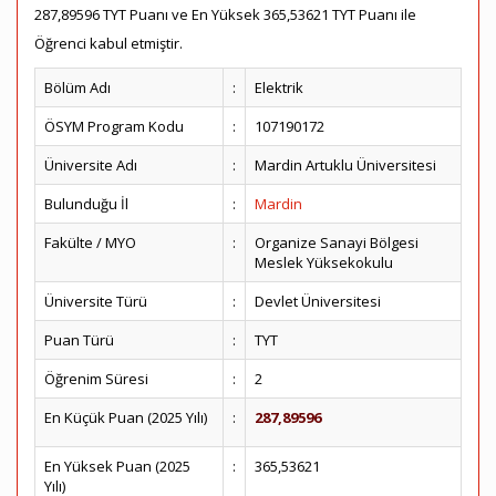
287,89596 TYT Puanı ve En Yüksek 365,53621 TYT Puanı ile
Öğrenci kabul etmiştir.
Bölüm Adı
:
Elektrik
ÖSYM Program Kodu
:
107190172
Üniversite Adı
:
Mardin Artuklu Üniversitesi
Bulunduğu İl
:
Mardin
Fakülte / MYO
:
Organize Sanayi Bölgesi
Meslek Yüksekokulu
Üniversite Türü
:
Devlet Üniversitesi
Puan Türü
:
TYT
Öğrenim Süresi
:
2
En Küçük Puan (2025 Yılı)
:
287,89596
En Yüksek Puan (2025
:
365,53621
Yılı)