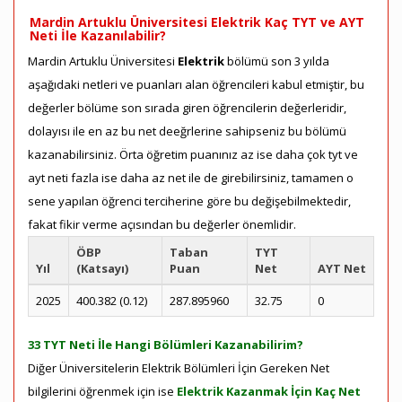
Mardin Artuklu Üniversitesi Elektrik Kaç TYT ve AYT
Neti İle Kazanılabilir?
Mardin Artuklu Üniversitesi
Elektrik
bölümü son 3 yılda
aşağıdaki netleri ve puanları alan öğrencileri kabul etmiştir, bu
değerler bölüme son sırada giren öğrencilerin değerleridir,
dolayısı ile en az bu net deeğrlerine sahipseniz bu bölümü
kazanabilirsiniz. Örta öğretim puanınız az ise daha çok tyt ve
ayt neti fazla ise daha az net ile de girebilirsiniz, tamamen o
sene yapılan öğrenci terciherine göre bu değişebilmektedir,
fakat fikir verme açısından bu değerler önemlidir.
ÖBP
Taban
TYT
Yıl
(Katsayı)
Puan
Net
AYT Net
2025
400.382 (0.12)
287.895960
32.75
0
33 TYT Neti İle Hangi Bölümleri Kazanabilirim?
Diğer Üniversitelerin Elektrik Bölümleri İçin Gereken Net
bilgilerini öğrenmek için ise
Elektrik Kazanmak İçin Kaç Net