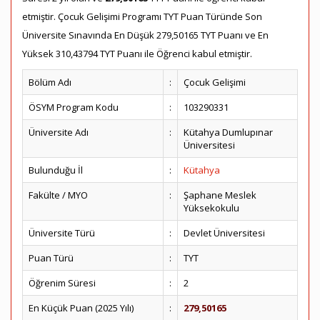
etmiştir. Çocuk Gelişimi Programı TYT Puan Türünde Son
Üniversite Sınavında En Düşük 279,50165 TYT Puanı ve En
Yüksek 310,43794 TYT Puanı ile Öğrenci kabul etmiştir.
Bölüm Adı
:
Çocuk Gelişimi
ÖSYM Program Kodu
:
103290331
Üniversite Adı
:
Kütahya Dumlupınar
Üniversitesi
Bulunduğu İl
:
Kütahya
Fakülte / MYO
:
Şaphane Meslek
Yüksekokulu
Üniversite Türü
:
Devlet Üniversitesi
Puan Türü
:
TYT
Öğrenim Süresi
:
2
En Küçük Puan (2025 Yılı)
:
279,50165