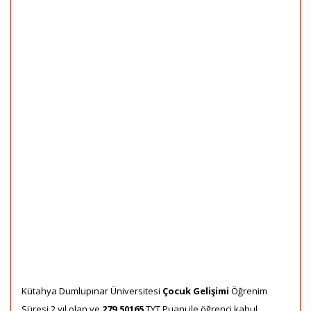
Kütahya Dumlupınar Üniversitesi
Çocuk Gelişimi
Öğrenim
Süresi 2 yıl olan ve
279,50165
TYT Puanı ile öğrenci kabul