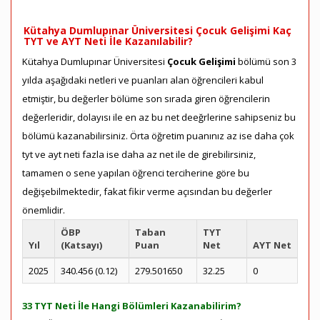
Kütahya Dumlupınar Üniversitesi Çocuk Gelişimi Kaç
TYT ve AYT Neti İle Kazanılabilir?
Kütahya Dumlupınar Üniversitesi
Çocuk Gelişimi
bölümü son 3
yılda aşağıdaki netleri ve puanları alan öğrencileri kabul
etmiştir, bu değerler bölüme son sırada giren öğrencilerin
değerleridir, dolayısı ile en az bu net deeğrlerine sahipseniz bu
bölümü kazanabilirsiniz. Örta öğretim puanınız az ise daha çok
tyt ve ayt neti fazla ise daha az net ile de girebilirsiniz,
tamamen o sene yapılan öğrenci terciherine göre bu
değişebilmektedir, fakat fikir verme açısından bu değerler
önemlidir.
ÖBP
Taban
TYT
Yıl
(Katsayı)
Puan
Net
AYT Net
2025
340.456 (0.12)
279.501650
32.25
0
33 TYT Neti İle Hangi Bölümleri Kazanabilirim?