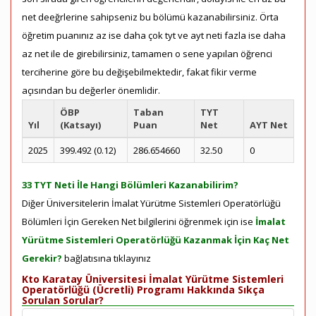
net deeğrlerine sahipseniz bu bölümü kazanabilirsiniz. Örta
öğretim puanınız az ise daha çok tyt ve ayt neti fazla ise daha
az net ile de girebilirsiniz, tamamen o sene yapılan öğrenci
terciherine göre bu değişebilmektedir, fakat fikir verme
açısından bu değerler önemlidir.
ÖBP
Taban
TYT
Yıl
(Katsayı)
Puan
Net
AYT Net
2025
399.492 (0.12)
286.654660
32.50
0
33 TYT Neti İle Hangi Bölümleri Kazanabilirim?
Diğer Üniversitelerin İmalat Yürütme Sistemleri Operatörlüğü
Bölümleri İçin Gereken Net bilgilerini öğrenmek için ise
İmalat
Yürütme Sistemleri Operatörlüğü Kazanmak İçin Kaç Net
Gerekir?
bağlatısına tıklayınız
Kto Karatay Üniversitesi İmalat Yürütme Sistemleri
Operatörlüğü (Ücretli) Programı Hakkında Sıkça
Sorulan Sorular?