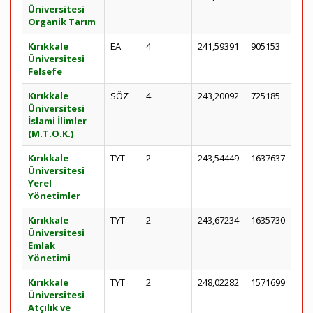
Üniversitesi
Organik Tarım
Kırıkkale
EA
4
241,59391
905153
Üniversitesi
Felsefe
Kırıkkale
SÖZ
4
243,20092
725185
Üniversitesi
İslami İlimler
(M.T.O.K.)
Kırıkkale
TYT
2
243,54449
1637637
Üniversitesi
Yerel
Yönetimler
Kırıkkale
TYT
2
243,67234
1635730
Üniversitesi
Emlak
Yönetimi
Kırıkkale
TYT
2
248,02282
1571699
Üniversitesi
Atçılık ve