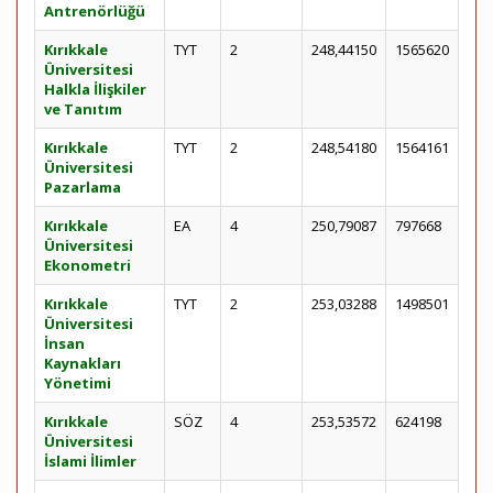
Antrenörlüğü
Kırıkkale
TYT
2
248,44150
1565620
Üniversitesi
Halkla İlişkiler
ve Tanıtım
Kırıkkale
TYT
2
248,54180
1564161
Üniversitesi
Pazarlama
Kırıkkale
EA
4
250,79087
797668
Üniversitesi
Ekonometri
Kırıkkale
TYT
2
253,03288
1498501
Üniversitesi
İnsan
Kaynakları
Yönetimi
Kırıkkale
SÖZ
4
253,53572
624198
Üniversitesi
İslami İlimler