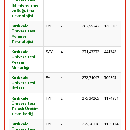
Üniversitesi
İklimlendirme
ve Soğutma
Teknolojisi
Kırıkkale
TYT
2
267,55747
1286389
Üniversitesi
Polimer
Teknolojisi
Kırıkkale
SAY
4
271,43272
441342
Üniversitesi
Peyzaj
Mimarlığı
Kırıkkale
EA
4
272,71047
566865
Üniversitesi
İktisat
Kırıkkale
TYT
2
275,34265
1174981
Üniversitesi
Talaşlı Üretim
Teknikerliği
Kırıkkale
TYT
2
275,76336
1169134
Üniversitesi