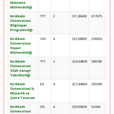
Malzeme
Mühendisliği
Kırıkkale
TYT
2
321,86492
617675
Üniversitesi
Bilgisayar
Programcılığı
Kırıkkale
SAY
4
322,68893
236926
Üniversitesi
İnşaat
Mühendisliği
Kırıkkale
TYT
2
324,94828
589185
Üniversitesi
Silah Sanayi
Teknikerliği
Kırıkkale
EA
4
327,44894
203369
Üniversitesi İç
Mimarlık ve
Çevre Tasarımı
Kırıkkale
DİL
4
329,94636
52444
Üniversitesi