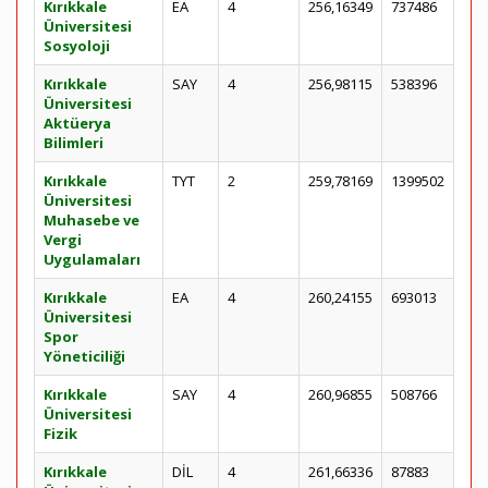
Kırıkkale
EA
4
256,16349
737486
Üniversitesi
Sosyoloji
Kırıkkale
SAY
4
256,98115
538396
Üniversitesi
Aktüerya
Bilimleri
Kırıkkale
TYT
2
259,78169
1399502
Üniversitesi
Muhasebe ve
Vergi
Uygulamaları
Kırıkkale
EA
4
260,24155
693013
Üniversitesi
Spor
Yöneticiliği
Kırıkkale
SAY
4
260,96855
508766
Üniversitesi
Fizik
Kırıkkale
DİL
4
261,66336
87883