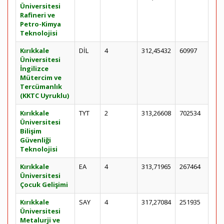
Üniversitesi
Rafineri ve
Petro-Kimya
Teknolojisi
Kırıkkale
DİL
4
312,45432
60997
Üniversitesi
İngilizce
Mütercim ve
Tercümanlık
(KKTC Uyruklu)
Kırıkkale
TYT
2
313,26608
702534
Üniversitesi
Bilişim
Güvenliği
Teknolojisi
Kırıkkale
EA
4
313,71965
267464
Üniversitesi
Çocuk Gelişimi
Kırıkkale
SAY
4
317,27084
251935
Üniversitesi
Metalurji ve