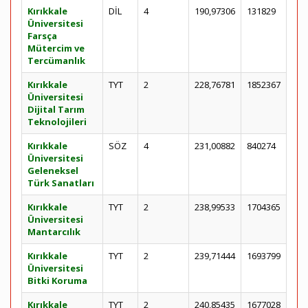
Kırıkkale
DİL
4
190,97306
131829
Üniversitesi
Farsça
Mütercim ve
Tercümanlık
Kırıkkale
TYT
2
228,76781
1852367
Üniversitesi
Dijital Tarım
Teknolojileri
Kırıkkale
SÖZ
4
231,00882
840274
Üniversitesi
Geleneksel
Türk Sanatları
Kırıkkale
TYT
2
238,99533
1704365
Üniversitesi
Mantarcılık
Kırıkkale
TYT
2
239,71444
1693799
Üniversitesi
Bitki Koruma
Kırıkkale
TYT
2
240,85435
1677028