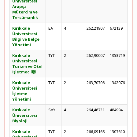
Üniversitesi
Arapça
Mütercim ve
Tercümanlık
Kırıkkale
EA
4
262,21907
672139
Üniversitesi
Bilgi ve Belge
Yönetimi
Kırıkkale
TYT
2
262,90007
1353719
Üniversitesi
Turizm ve Otel
İşletmeciliği
Kırıkkale
TYT
2
263,70706
1342076
Üniversitesi
İşletme
Yönetimi
Kırıkkale
SAY
4
264,46731
484994
Üniversitesi
Biyoloji
Kırıkkale
TYT
2
266,09168
1307610