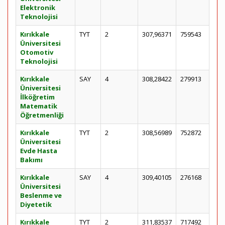
Elektronik
Teknolojisi
Kırıkkale
TYT
2
307,96371
759543
Üniversitesi
Otomotiv
Teknolojisi
Kırıkkale
SAY
4
308,28422
279913
Üniversitesi
İlköğretim
Matematik
Öğretmenliği
Kırıkkale
TYT
2
308,56989
752872
Üniversitesi
Evde Hasta
Bakımı
Kırıkkale
SAY
4
309,40105
276168
Üniversitesi
Beslenme ve
Diyetetik
Kırıkkale
TYT
2
311,83537
717492