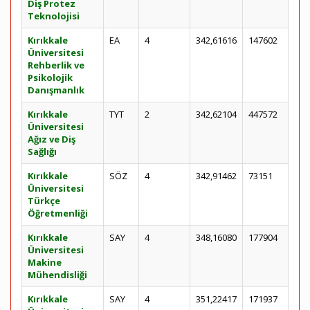
Diş Protez
Teknolojisi
Kırıkkale
EA
4
342,61616
147602
Üniversitesi
Rehberlik ve
Psikolojik
Danışmanlık
Kırıkkale
TYT
2
342,62104
447572
Üniversitesi
Ağız ve Diş
Sağlığı
Kırıkkale
SÖZ
4
342,91462
73151
Üniversitesi
Türkçe
Öğretmenliği
Kırıkkale
SAY
4
348,16080
177904
Üniversitesi
Makine
Mühendisliği
Kırıkkale
SAY
4
351,22417
171937