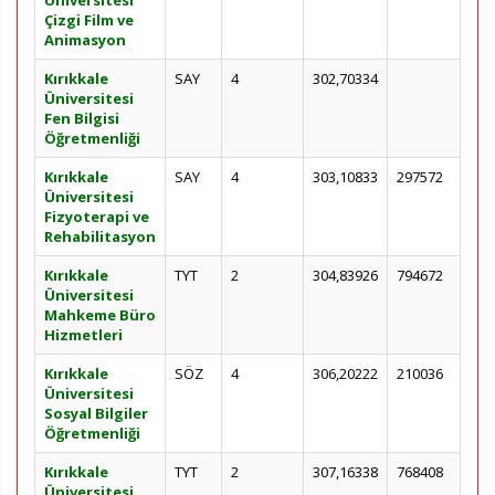
Üniversitesi
Çizgi Film ve
Animasyon
Kırıkkale
SAY
4
302,70334
Üniversitesi
Fen Bilgisi
Öğretmenliği
Kırıkkale
SAY
4
303,10833
297572
Üniversitesi
Fizyoterapi ve
Rehabilitasyon
Kırıkkale
TYT
2
304,83926
794672
Üniversitesi
Mahkeme Büro
Hizmetleri
Kırıkkale
SÖZ
4
306,20222
210036
Üniversitesi
Sosyal Bilgiler
Öğretmenliği
Kırıkkale
TYT
2
307,16338
768408
Üniversitesi