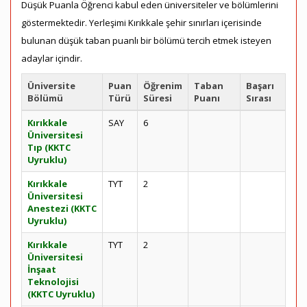
Düşük Puanla Öğrenci kabul eden üniversiteler ve bölümlerini
göstermektedir. Yerleşimi Kırıkkale şehir sınırları içerisinde
bulunan düşük taban puanlı bir bölümü tercih etmek isteyen
adaylar içindir.
Üniversite
Puan
Öğrenim
Taban
Başarı
Bölümü
Türü
Süresi
Puanı
Sırası
Kırıkkale
SAY
6
Üniversitesi
Tıp (KKTC
Uyruklu)
Kırıkkale
TYT
2
Üniversitesi
Anestezi (KKTC
Uyruklu)
Kırıkkale
TYT
2
Üniversitesi
İnşaat
Teknolojisi
(KKTC Uyruklu)