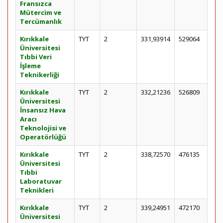
Fransızca
Mütercim ve
Tercümanlık
Kırıkkale
TYT
2
331,93914
529064
Üniversitesi
Tıbbi Veri
İşleme
Teknikerliği
Kırıkkale
TYT
2
332,21236
526809
Üniversitesi
İnsansız Hava
Aracı
Teknolojisi ve
Operatörlüğü
Kırıkkale
TYT
2
338,72570
476135
Üniversitesi
Tıbbi
Laboratuvar
Teknikleri
Kırıkkale
TYT
2
339,24951
472170
Üniversitesi