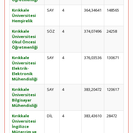
Kırıkkale
SAY
4
364,34641
148565
Üniversitesi
Hemşirelik
Kırıkkale
SÖZ
4
374,07496
24258
Üniversitesi
Okul Öncesi
Öğretmenliği
Kırıkkale
SAY
4
376,03536
130671
Üniversitesi
Elektrik-
Elektronik
Mühendisliği
Kırıkkale
SAY
4
383,20472
120617
Üniversitesi
Bilgisayar
Mühendisliği
Kırıkkale
DİL
4
383,43610
28472
Üniversitesi
İngilizce
Mütercim ve