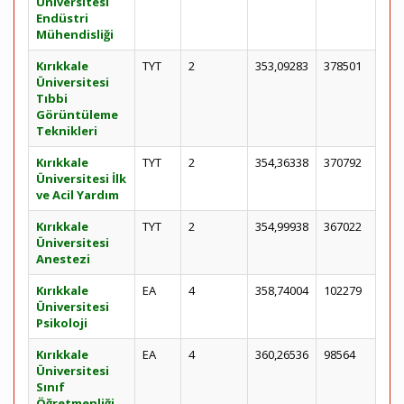
Üniversitesi
Endüstri
Mühendisliği
Kırıkkale
TYT
2
353,09283
378501
Üniversitesi
Tıbbi
Görüntüleme
Teknikleri
Kırıkkale
TYT
2
354,36338
370792
Üniversitesi İlk
ve Acil Yardım
Kırıkkale
TYT
2
354,99938
367022
Üniversitesi
Anestezi
Kırıkkale
EA
4
358,74004
102279
Üniversitesi
Psikoloji
Kırıkkale
EA
4
360,26536
98564
Üniversitesi
Sınıf
Öğretmenliği