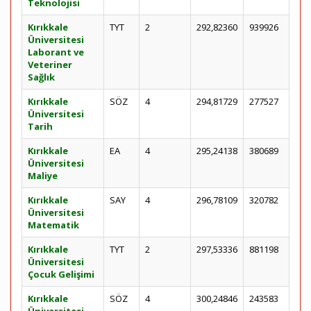
Teknolojisi
Kırıkkale
TYT
2
292,82360
939926
Üniversitesi
Laborant ve
Veteriner
Sağlık
Kırıkkale
SÖZ
4
294,81729
277527
Üniversitesi
Tarih
Kırıkkale
EA
4
295,24138
380689
Üniversitesi
Maliye
Kırıkkale
SAY
4
296,78109
320782
Üniversitesi
Matematik
Kırıkkale
TYT
2
297,53336
881198
Üniversitesi
Çocuk Gelişimi
Kırıkkale
SÖZ
4
300,24846
243583