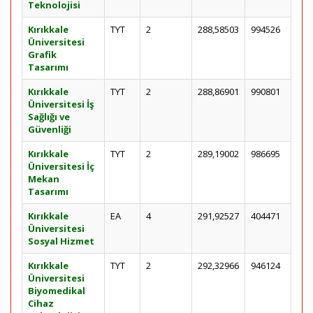
Teknolojisi
Kırıkkale
TYT
2
288,58503
994526
Üniversitesi
Grafik
Tasarımı
Kırıkkale
TYT
2
288,86901
990801
Üniversitesi İş
Sağlığı ve
Güvenliği
Kırıkkale
TYT
2
289,19002
986695
Üniversitesi İç
Mekan
Tasarımı
Kırıkkale
EA
4
291,92527
404471
Üniversitesi
Sosyal Hizmet
Kırıkkale
TYT
2
292,32966
946124
Üniversitesi
Biyomedikal
Cihaz