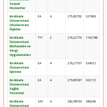
Sosyal
Hizmetler
Kırıkkale
EA
4
275,83702
537900
Üniversitesi
Uluslararası
İlişkiler
Kırıkkale
TYT
2
276,22770
1162788
Üniversitesi
Muhasebe ve
Vergi
Uygulamaları
Kırıkkale
EA
4
276,27107
534012
Üniversitesi
İşletme
Kırıkkale
EA
4
279,85587
502172
Üniversitesi
Sağlık
Yönetimi
Kırıkkale
SAY
4
282,98736
380246
Üniversitesi