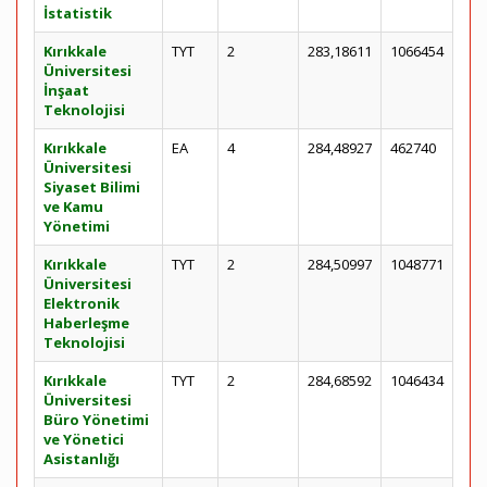
İstatistik
Kırıkkale
TYT
2
283,18611
1066454
Üniversitesi
İnşaat
Teknolojisi
Kırıkkale
EA
4
284,48927
462740
Üniversitesi
Siyaset Bilimi
ve Kamu
Yönetimi
Kırıkkale
TYT
2
284,50997
1048771
Üniversitesi
Elektronik
Haberleşme
Teknolojisi
Kırıkkale
TYT
2
284,68592
1046434
Üniversitesi
Büro Yönetimi
ve Yönetici
Asistanlığı