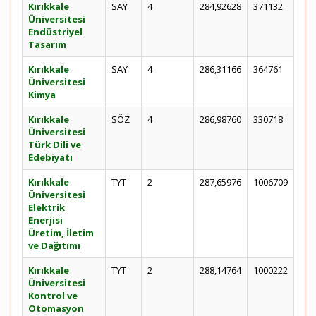
Kırıkkale
SAY
4
284,92628
371132
Üniversitesi
Endüstriyel
Tasarım
Kırıkkale
SAY
4
286,31166
364761
Üniversitesi
Kimya
Kırıkkale
SÖZ
4
286,98760
330718
Üniversitesi
Türk Dili ve
Edebiyatı
Kırıkkale
TYT
2
287,65976
1006709
Üniversitesi
Elektrik
Enerjisi
Üretim, İletim
ve Dağıtımı
Kırıkkale
TYT
2
288,14764
1000222
Üniversitesi
Kontrol ve
Otomasyon