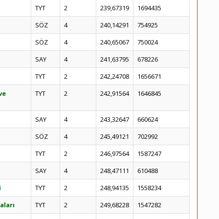
TYT
2
239,67319
1694435
SÖZ
4
240,14291
754925
SÖZ
4
240,65067
750024
SAY
4
241,63795
678226
TYT
2
242,24708
1656671
ve
TYT
2
242,91564
1646845
SAY
4
243,32647
660624
SÖZ
4
245,49121
702992
TYT
2
246,97564
1587247
SAY
4
248,47111
610488
i
TYT
2
248,94135
1558234
aları
TYT
2
249,68228
1547282