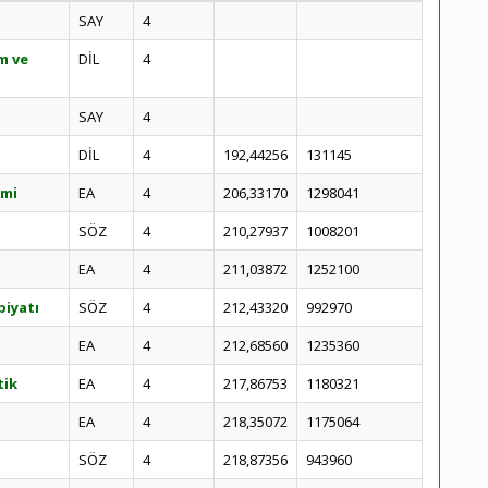
SAY
4
m ve
DİL
4
SAY
4
DİL
4
192,44256
131145
imi
EA
4
206,33170
1298041
SÖZ
4
210,27937
1008201
EA
4
211,03872
1252100
biyatı
SÖZ
4
212,43320
992970
EA
4
212,68560
1235360
tik
EA
4
217,86753
1180321
EA
4
218,35072
1175064
SÖZ
4
218,87356
943960