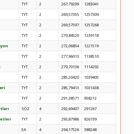
TYT
2
267,79209
1283041
TYT
2
269,57355
1257309
TYT
2
269,57597
1257268
TYT
2
270,84520
1239118
asyon
TYT
2
272,06854
1221519
TYT
2
277,96013
1138510
k
TYT
2
279,70136
1114292
TYT
2
285,20420
1039405
eri
TYT
2
285,79413
1031438
TYT
2
291,38571
958212
tları
SÖZ
4
292,69407
291267
etleri
TYT
2
293,87986
926739
EA
4
294,17526
388248