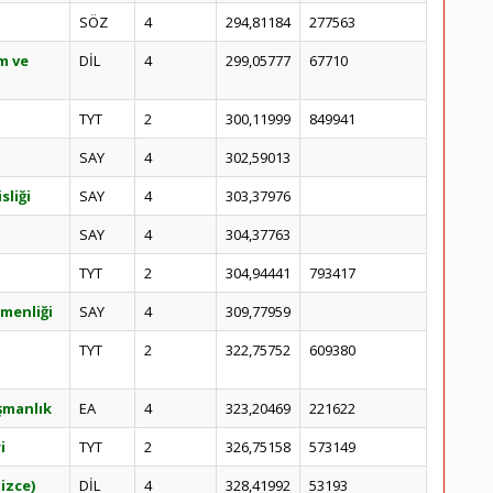
SÖZ
4
294,81184
277563
m ve
DİL
4
299,05777
67710
TYT
2
300,11999
849941
SAY
4
302,59013
sliği
SAY
4
303,37976
SAY
4
304,37763
TYT
2
304,94441
793417
menliği
SAY
4
309,77959
TYT
2
322,75752
609380
ışmanlık
EA
4
323,20469
221622
i
TYT
2
326,75158
573149
lizce)
DİL
4
328,41992
53193