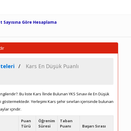
et Sayısına Göre Hesaplama
dir
teleri
Kars En Düşük Puanlı
ileridir?. Bu liste Kars İlinde Bulunan YKS Sınavı ile En Düşük
göstermektedir. Yerleşimi Kars şehir sınırları içerisinde bulunan
ylar içindir.
Puan
Öğrenim
Taban
Türü
Süresi
Puanı
Başarı Sırası