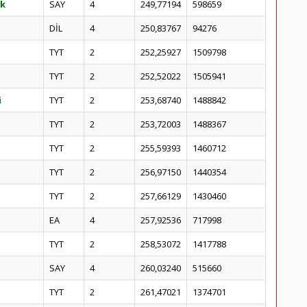
ik
SAY
4
249,77194
598659
DİL
4
250,83767
94276
TYT
2
252,25927
1509798
TYT
2
252,52022
1505941
i
TYT
2
253,68740
1488842
TYT
2
253,72003
1488367
TYT
2
255,59393
1460712
TYT
2
256,97150
1440354
TYT
2
257,66129
1430460
EA
4
257,92536
717998
TYT
2
258,53072
1417788
SAY
4
260,03240
515660
TYT
2
261,47021
1374701