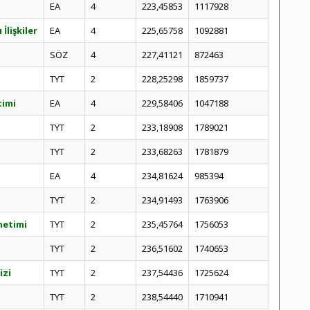
EA
4
223,45853
1117928
İlişkiler
EA
4
225,65758
1092881
SÖZ
4
227,41121
872463
TYT
2
228,25298
1859737
timi
EA
4
229,58406
1047188
TYT
2
233,18908
1789021
TYT
2
233,68263
1781879
EA
4
234,81624
985394
TYT
2
234,91493
1763906
netimi
TYT
2
235,45764
1756053
TYT
2
236,51602
1740653
izi
TYT
2
237,54436
1725624
TYT
2
238,54440
1710941