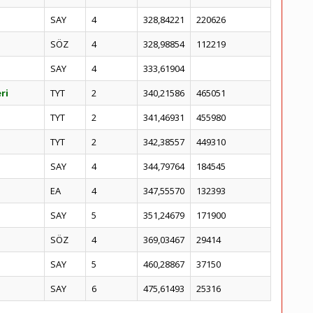
SAY
4
328,84221
220626
SÖZ
4
328,98854
112219
SAY
4
333,61904
ri
TYT
2
340,21586
465051
TYT
2
341,46931
455980
TYT
2
342,38557
449310
SAY
4
344,79764
184545
EA
4
347,55570
132393
SAY
5
351,24679
171900
SÖZ
4
369,03467
29414
SAY
5
460,28867
37150
SAY
6
475,61493
25316