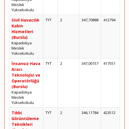
Meslek
Yüksekokulu
Sivil Havacılık
TYT
2
347,70888
412794
Kabin
Hizmetleri
(Burslu)
Kapadokya
Meslek
Yüksekokulu
İnsansız Hava
TYT
2
347,00157
417551
Aracı
Teknolojisi ve
Operatörlüğü
(Burslu)
Kapadokya
Meslek
Yüksekokulu
Tıbbi
TYT
2
346,11784
423512
Görüntüleme
Teknikleri