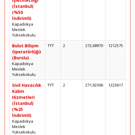
İşletmeciliği
(İstanbul)
(%50
İndirimli)
Kapadokya
Meslek
Yüksekokulu
Bulut Bilişim
TYT
2
272,68970
1212575
Operatörlüğü
(Burslu)
Kapadokya
Meslek
Yüksekokulu
Sivil Havacılık
TYT
2
271,92306
1223617
Kabin
Hizmetleri
(İstanbul)
(%25
İndirimli)
Kapadokya
Meslek
Yüksekokulu