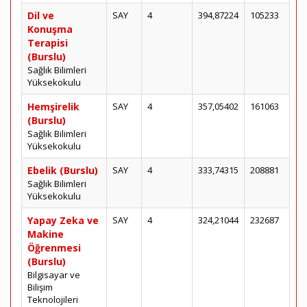
Dil ve
SAY
4
394,87224
105233
Konuşma
Terapisi
(Burslu)
Sağlık Bilimleri
Yüksekokulu
Hemşirelik
SAY
4
357,05402
161063
(Burslu)
Sağlık Bilimleri
Yüksekokulu
Ebelik (Burslu)
SAY
4
333,74315
208881
Sağlık Bilimleri
Yüksekokulu
Yapay Zeka ve
SAY
4
324,21044
232687
Makine
Öğrenmesi
(Burslu)
Bilgisayar ve
Bilişim
Teknolojileri