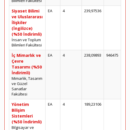
Bilimleri Fakültesi
Siyaset Bilimi
EA
4
239,97536
ve Uluslararası
İlişkiler
(İngilizce)
(%50 İndirimli)
İnsan ve Toplum
Bilimleri Fakültesi
İç Mimarlık ve
EA
4
238,09893
946475
Çevre
Tasarımı (%50
İndirimli)
Mimarlık, Tasarım
ve Güzel
Sanatlar
Fakültesi
Yönetim
EA
4
189,23106
Bilişim
Sistemleri
(%50 İndirimli)
Bilgisayar ve