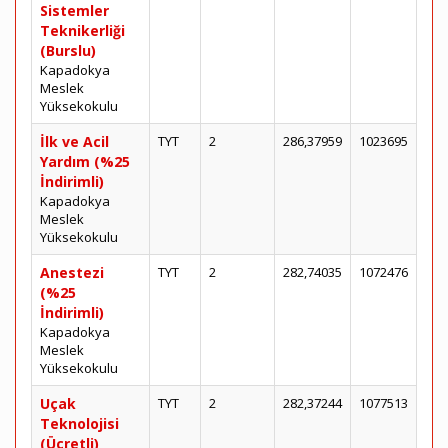
Sistemler
Teknikerliği
(Burslu)
Kapadokya
Meslek
Yüksekokulu
İlk ve Acil
TYT
2
286,37959
1023695
Yardım (%25
İndirimli)
Kapadokya
Meslek
Yüksekokulu
Anestezi
TYT
2
282,74035
1072476
(%25
İndirimli)
Kapadokya
Meslek
Yüksekokulu
Uçak
TYT
2
282,37244
1077513
Teknolojisi
(Ücretli)