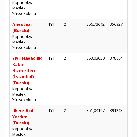
Kapadokya
Meslek
Yüksekokulu
Anestezi
TYT
2
356,73612
356927
(Burslu)
Kapadokya
Meslek
Yüksekokulu
Sivil Havacılık
TYT
2
353,03630
378864
Kabin
Hizmetleri
(İstanbul)
(Burslu)
Kapadokya
Meslek
Yüksekokulu
İlk ve Acil
TYT
2
351,04167
391213
Yardım
(Burslu)
Kapadokya
Meslek