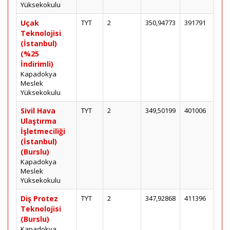
Yüksekokulu
Uçak
TYT
2
350,94773
391791
Teknolojisi
(İstanbul)
(%25
İndirimli)
Kapadokya
Meslek
Yüksekokulu
Sivil Hava
TYT
2
349,50199
401006
Ulaştırma
İşletmeciliği
(İstanbul)
(Burslu)
Kapadokya
Meslek
Yüksekokulu
Diş Protez
TYT
2
347,92868
411396
Teknolojisi
(Burslu)
Kapadokya