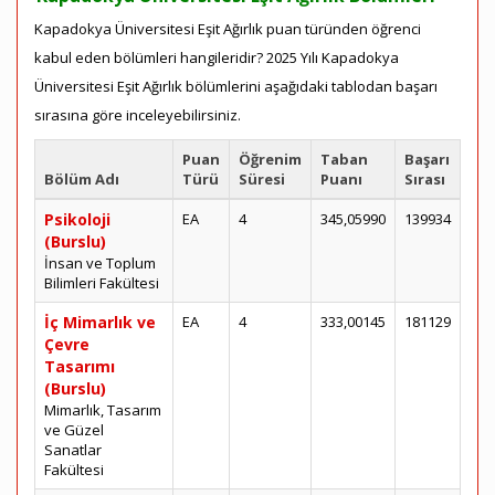
Kapadokya Üniversitesi Eşit Ağırlık puan türünden öğrenci
kabul eden bölümleri hangileridir? 2025 Yılı Kapadokya
Üniversitesi Eşit Ağırlık bölümlerini aşağıdaki tablodan başarı
sırasına göre inceleyebilirsiniz.
Puan
Öğrenim
Taban
Başarı
Bölüm Adı
Türü
Süresi
Puanı
Sırası
Psikoloji
EA
4
345,05990
139934
(Burslu)
İnsan ve Toplum
Bilimleri Fakültesi
İç Mimarlık ve
EA
4
333,00145
181129
Çevre
Tasarımı
(Burslu)
Mimarlık, Tasarım
ve Güzel
Sanatlar
Fakültesi