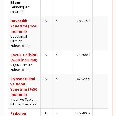
Bilişim
Teknolojileri
Fakültesi
Havacılık
EA
4
178,91973
Yönetimi (%50
İndirimli)
Uygulamalı
Bilimler
Yüksekokulu
Çocuk Gelişimi
EA
4
173,80841
(%50 İndirimli)
Sağlık Bilimleri
Yüksekokulu
Siyaset Bilimi
EA
4
167,92991
ve Kamu
Yönetimi (%50
İndirimli)
İnsan ve Toplum
Bilimleri Fakültesi
Psikoloji
EA
4
146,78032