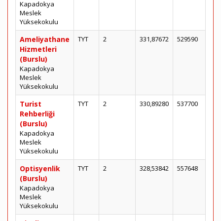
Kapadokya
Meslek
Yüksekokulu
Ameliyathane
TYT
2
331,87672
529590
Hizmetleri
(Burslu)
Kapadokya
Meslek
Yüksekokulu
Turist
TYT
2
330,89280
537700
Rehberliği
(Burslu)
Kapadokya
Meslek
Yüksekokulu
Optisyenlik
TYT
2
328,53842
557648
(Burslu)
Kapadokya
Meslek
Yüksekokulu