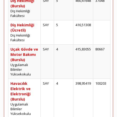
Diş Hekimliği
SAY
5
460,41648
37048
(Burslu)
Diş Hekimliği
Fakültesi
Diş Hekimliği
SAY
5
416,51308
(Ücretli)
Diş Hekimliği
Fakültesi
Uçak Gövde ve
SAY
4
415,83055
80667
Motor Bakımı
(Burslu)
Uygulamalı
Bilimler
Yüksekokulu
Havacılık
SAY
4
398,95419
100203
Elektrik ve
Elektroniği
(Burslu)
Uygulamalı
Bilimler
Yüksekokulu