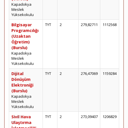
Kapadokya
Meslek
Yüksekokulu
Bilgisayar
TYT
2
279,82711
1112568
Programcılığı
(Uzaktan
Öğretim)
(Burslu)
Kapadokya
Meslek
Yüksekokulu
Dijital
TYT
2
276,47069
1159284
Dönüşüm
Elektroniği
(Burslu)
Kapadokya
Meslek
Yüksekokulu
Sivil Hava
TYT
2
273,09407
1206829
Ulaştırma