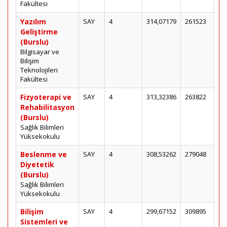
Fakültesi
Yazılım
SAY
4
314,07179
261523
Geliştirme
(Burslu)
Bilgisayar ve
Bilişim
Teknolojileri
Fakültesi
Fizyoterapi ve
SAY
4
313,32386
263822
Rehabilitasyon
(Burslu)
Sağlık Bilimleri
Yüksekokulu
Beslenme ve
SAY
4
308,53262
279048
Diyetetik
(Burslu)
Sağlık Bilimleri
Yüksekokulu
Bilişim
SAY
4
299,67152
309895
Sistemleri ve