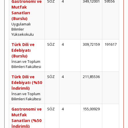
Gastronomi ve
SÖZ
4
349,12001
59556
Mutfak
Sanatları
(Burslu)
Uygulamalı
Bilimler
Yüksekokulu
Türk Dili ve
SÖZ
4
309,72159
191617
Edebiyatı
(Burslu)
İnsan ve Toplum
Bilimleri Fakültesi
Türk Dili ve
SÖZ
4
211,85536
Edebiyatı (%50
İndirimli)
İnsan ve Toplum
Bilimleri Fakültesi
Gastronomi ve
SÖZ
4
155,00929
Mutfak
Sanatları (%50
İndirimli)