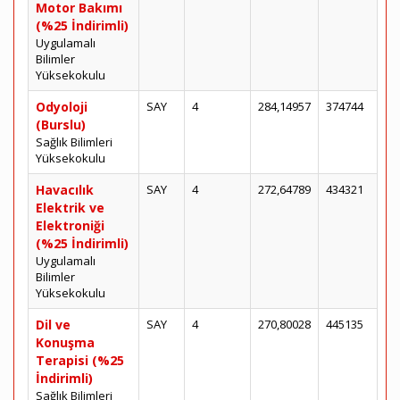
Motor Bakımı
(%25 İndirimli)
Uygulamalı
Bilimler
Yüksekokulu
Odyoloji
SAY
4
284,14957
374744
(Burslu)
Sağlık Bilimleri
Yüksekokulu
Havacılık
SAY
4
272,64789
434321
Elektrik ve
Elektroniği
(%25 İndirimli)
Uygulamalı
Bilimler
Yüksekokulu
Dil ve
SAY
4
270,80028
445135
Konuşma
Terapisi (%25
İndirimli)
Sağlık Bilimleri