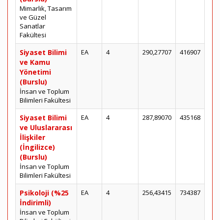
Mimarlık, Tasarım
ve Güzel
Sanatlar
Fakültesi
Siyaset Bilimi
EA
4
290,27707
416907
ve Kamu
Yönetimi
(Burslu)
İnsan ve Toplum
Bilimleri Fakültesi
Siyaset Bilimi
EA
4
287,89070
435168
ve Uluslararası
İlişkiler
(İngilizce)
(Burslu)
İnsan ve Toplum
Bilimleri Fakültesi
Psikoloji (%25
EA
4
256,43415
734387
İndirimli)
İnsan ve Toplum