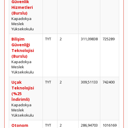
Güvenlik
Hizmetleri
(Burslu)
Kapadokya
Meslek
Yüksekokulu
Bilişim
TYT
2
311,09838
725289
Güvenliği
Teknolojisi
(Burslu)
Kapadokya
Meslek
Yüksekokulu
Uçak
TYT
2
309,51133
742400
Teknolojisi
(%25
İndirimli)
Kapadokya
Meslek
Yüksekokulu
Otonom
TYT
2
286,94703
1016169