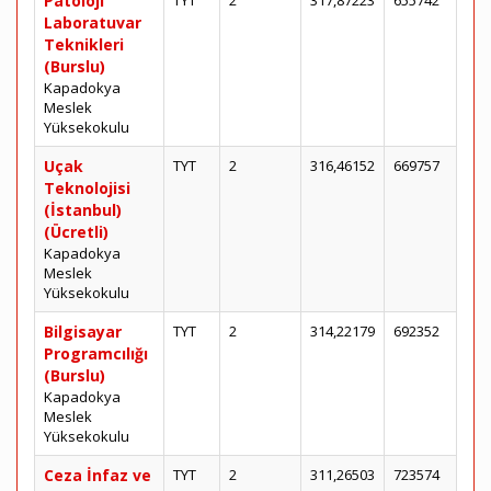
Patoloji
TYT
2
317,87223
655742
Laboratuvar
Teknikleri
(Burslu)
Kapadokya
Meslek
Yüksekokulu
Uçak
TYT
2
316,46152
669757
Teknolojisi
(İstanbul)
(Ücretli)
Kapadokya
Meslek
Yüksekokulu
Bilgisayar
TYT
2
314,22179
692352
Programcılığı
(Burslu)
Kapadokya
Meslek
Yüksekokulu
Ceza İnfaz ve
TYT
2
311,26503
723574