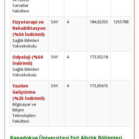
Sanatlar
Fakültesi
Fizyoterapi ve
SAY
4
184,62355
1255788
Rehabilitasyon
(%50 İndirimli)
Sağlık Bilimleri
Yüksekokulu
Odyoloji (%50
SAY
4
173,92218
İndirimli)
Sağlık Bilimleri
Yüksekokulu
Yazılım
SAY
4
173,65615
Geliştirme
(%25 İndirimli)
Bilgisayar ve
Bilişim
Teknolojileri
Fakültesi
Kapadokya Üniversitesi Eşit Ağırlık Bölümleri