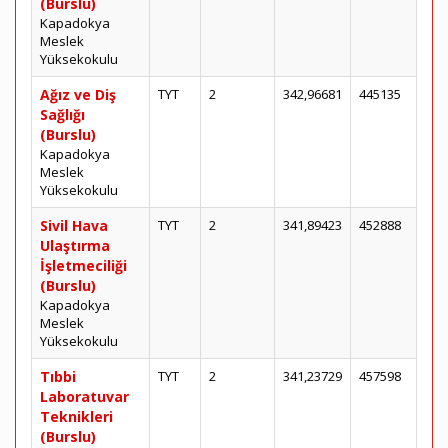
(Burslu)
Kapadokya
Meslek
Yüksekokulu
Ağız ve Diş
TYT
2
342,96681
445135
Sağlığı
(Burslu)
Kapadokya
Meslek
Yüksekokulu
Sivil Hava
TYT
2
341,89423
452888
Ulaştırma
İşletmeciliği
(Burslu)
Kapadokya
Meslek
Yüksekokulu
Tıbbi
TYT
2
341,23729
457598
Laboratuvar
Teknikleri
(Burslu)