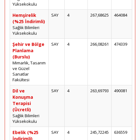
Yüksekokulu
Hemşirelik
SAY
4
267,68625
464084
(%25 İndirimli)
Sağlık Bilimleri
Yüksekokulu
Şehir ve Bölge
SAY
4
266,08261
474339
Planlama
(Burslu)
Mimarlık, Tasarım
ve Güzel
Sanatlar
Fakültesi
Dil ve
SAY
4
263,69793
490081
Konuşma
Terapisi
(Ücretli)
Sağlık Bilimleri
Yüksekokulu
Ebelik (%25
SAY
4
245,72245
636559
İndirimli)