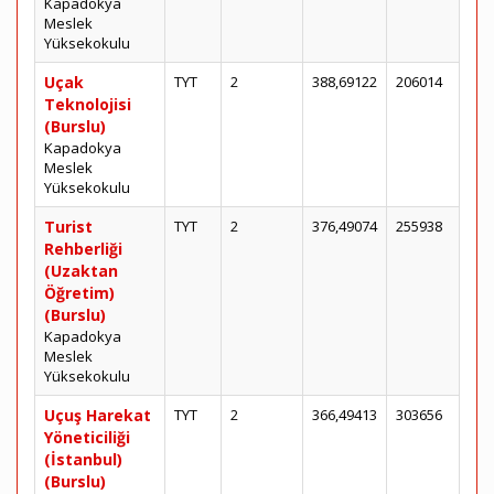
Kapadokya
Meslek
Yüksekokulu
Uçak
TYT
2
388,69122
206014
Teknolojisi
(Burslu)
Kapadokya
Meslek
Yüksekokulu
Turist
TYT
2
376,49074
255938
Rehberliği
(Uzaktan
Öğretim)
(Burslu)
Kapadokya
Meslek
Yüksekokulu
Uçuş Harekat
TYT
2
366,49413
303656
Yöneticiliği
(İstanbul)
(Burslu)