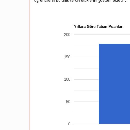
öğrencilerin bölümü tercih ettiklerini göstermektedir.
Yıllara Göre Taban Puanları
200
150
100
50
0