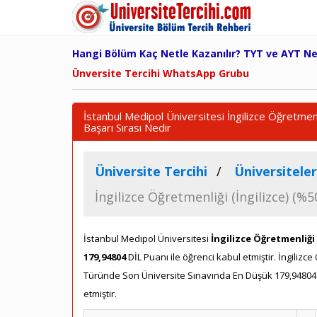
Hangi Bölüm Kaç Netle Kazanılır? TYT ve AYT N
Ünversite Tercihi WhatsApp Grubu
İstanbul Medipol Üniversitesi İngilizce Öğretmenl
Başarı Sırası Nedir
Üniversite Tercihi
Üniversiteler
İngilizce Öğretmenliği (İngilizce) (%50
İstanbul Medipol Üniversitesi
İngilizce Öğretmenliği 
179,94804
DİL Puanı ile öğrenci kabul etmiştir. İngilizce
Türünde Son Üniversite Sınavında En Düşük 179,94804 
etmiştir.