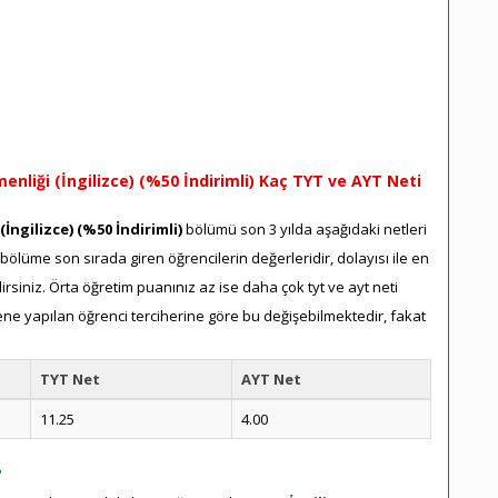
enliği (İngilizce) (%50 İndirimli) Kaç TYT ve AYT Neti
(İngilizce) (%50 İndirimli)
bölümü son 3 yılda aşağıdaki netleri
 bölüme son sırada giren öğrencilerin değerleridir, dolayısı ile en
siniz. Örta öğretim puanınız az ise daha çok tyt ve ayt neti
sene yapılan öğrenci terciherine göre bu değişebilmektedir, fakat
TYT Net
AYT Net
11.25
4.00
?