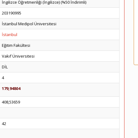
İngilizce Öğretmenliği (İngilizce) (%50 İndirimli)
203190995
İstanbul Medipol Üniversitesi
İstanbul
Eğitim Fakültesi
Vakıf Üniversitesi
DİL
4
179,94804
408,53659
42