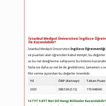
İstanbul Medipol Üniversitesi İngilizce Öğretm
İle Kazanılabilir?
İstanbul Medipol Üniversitesi
İngilizce Öğretmenliği 
ve puanları alan öğrencileri kabul etmiştir, bu değerler
az bu net deeğrlerine sahipseniz bu bölümü kazanabilir
fazla ise daha az net ile de girebilirsiniz, tamamen o 
fikir verme açısından bu değerler önemlidir.
Yıl
ÖBP (Katsayı)
Taban Puan
2025
388.538 (0.12)
179.948040
12 TYT 5 AYT Net Dil Hangi Bölümler Kazanılabilir