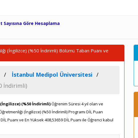
et Sayısına Göre Hesaplama
iği (İngilizce) (%50 İndirimli) Bölümü Taban Puanı ve
İstanbul Medipol Üniversitesi
 İndirimli)
(İngilizce) (%50 İndirimli)
Öğrenim Süresi 4 yıl olan ve
 Öğretmenliği (İngilizce) (%50 İndirimli) Programı DİL Puan
DİL Puanı ve En Yüksek 408,53659 DİL Puanı ile Öğrenci kabul