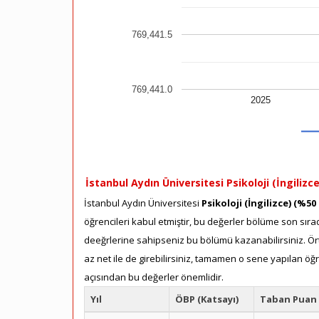
769,441.5
769,441.0
2025
İstanbul Aydın Üniversitesi Psikoloji (İngilizc
İstanbul Aydın Üniversitesi
Psikoloji (İngilizce) (%50 
öğrencileri kabul etmiştir, bu değerler bölüme son sırad
deeğrlerine sahipseniz bu bölümü kazanabilirsiniz. Ört
az net ile de girebilirsiniz, tamamen o sene yapılan öğ
açısından bu değerler önemlidir.
Yıl
ÖBP (Katsayı)
Taban Puan