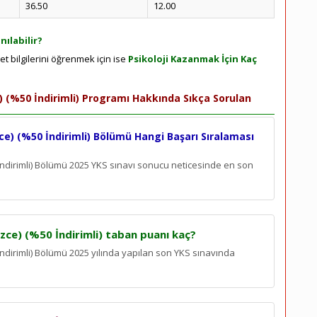
36.50
12.00
nılabilir?
et bilgilerini öğrenmek için ise
Psikoloji Kazanmak İçin Kaç
ce) (%50 İndirimli) Programı Hakkında Sıkça Sorulan
izce) (%50 İndirimli) Bölümü Hangi Başarı Sıralaması
0 İndirimli) Bölümü 2025 YKS sınavı sonucu neticesinde en son
lizce) (%50 İndirimli) taban puanı kaç?
0 İndirimli) Bölümü 2025 yılında yapılan son YKS sınavında