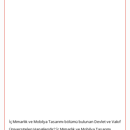
İç Mimarlık ve Mobilya Tasarımı bölümü bulunan Devlet ve Vakıf
Üniversiteleri Hangileridir? İç Mimarlık ve Mobilya Tasarımı