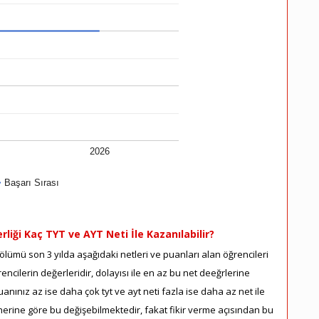
2026
Başarı Sırası
rliği Kaç TYT ve AYT Neti İle Kazanılabilir?
lümü son 3 yılda aşağıdaki netleri ve puanları alan öğrencileri
ncilerin değerleridir, dolayısı ile en az bu net deeğrlerine
nınız az ise daha çok tyt ve ayt neti fazla ise daha az net ile
herine göre bu değişebilmektedir, fakat fikir verme açısından bu