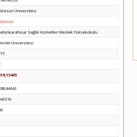
104590533
Giresun Üniversitesi
Giresun
Şebinkarahisar Sağlık Hizmetleri Meslek Yüksekokulu
Devlet Üniversitesi
TYT
2
319,15405
388,44643
643316
40
1
1