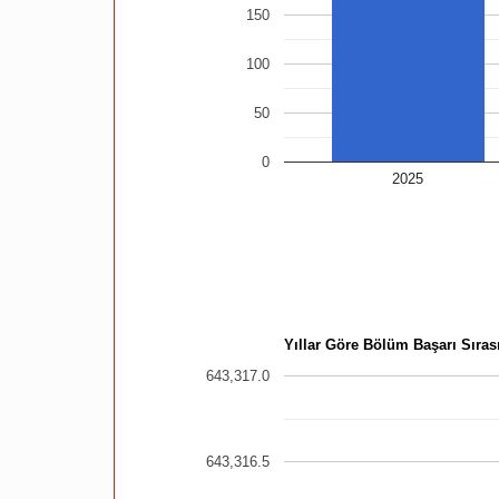
150
100
50
0
2025
Yıllar Göre Bölüm Başarı Sırası
643,317.0
643,316.5