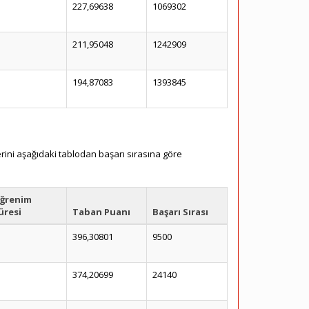
227,69638
1069302
211,95048
1242909
194,87083
1393845
rini aşağıdaki tablodan başarı sırasına göre
ğrenim
üresi
Taban Puanı
Başarı Sırası
396,30801
9500
374,20699
24140