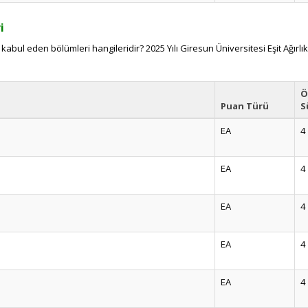
i
kabul eden bölümleri hangileridir? 2025 Yılı Giresun Üniversitesi Eşit Ağırl
Ö
Puan Türü
S
EA
4
EA
4
EA
4
EA
4
EA
4