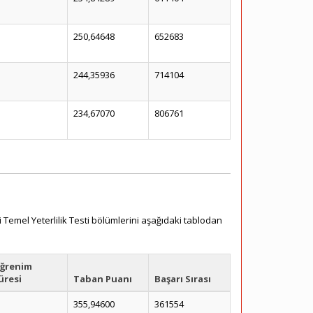
250,64648
652683
244,35936
714104
234,67070
806761
 Temel Yeterlilik Testi bölümlerini aşağıdaki tablodan
ğrenim
üresi
Taban Puanı
Başarı Sırası
355,94600
361554