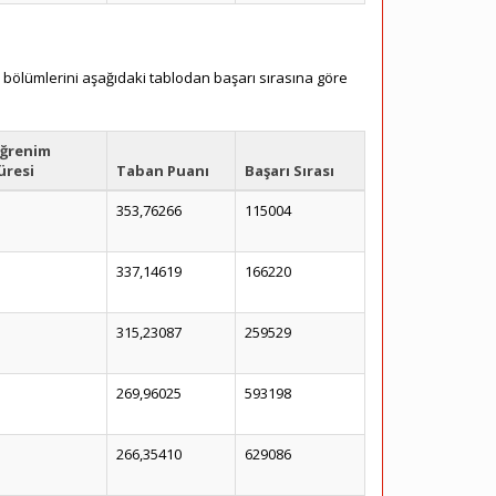
ık bölümlerini aşağıdaki tablodan başarı sırasına göre
ğrenim
üresi
Taban Puanı
Başarı Sırası
353,76266
115004
337,14619
166220
315,23087
259529
269,96025
593198
266,35410
629086