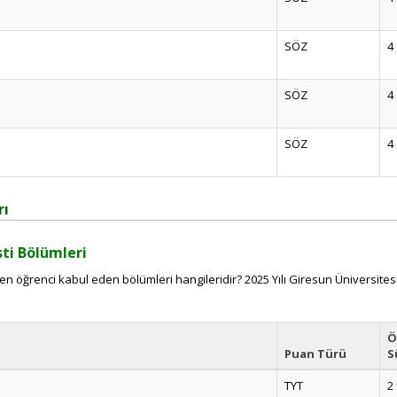
SÖZ
4
SÖZ
4
SÖZ
4
rı
sti Bölümleri
en öğrenci kabul eden bölümleri hangileridir? 2025 Yılı Giresun Üniversitesi
Ö
Puan Türü
S
TYT
2