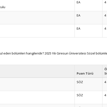
EA
4
kulu
EA
4
EA
4
 eden bölümleri hangileridir? 2025 Yılı Giresun Üniversitesi Sözel bölümle
Ö
Puan Türü
S
SÖZ
4
SÖZ
4