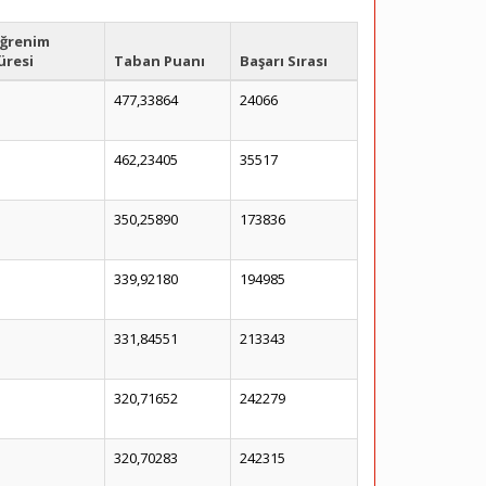
ğrenim
üresi
Taban Puanı
Başarı Sırası
477,33864
24066
462,23405
35517
350,25890
173836
339,92180
194985
331,84551
213343
320,71652
242279
320,70283
242315