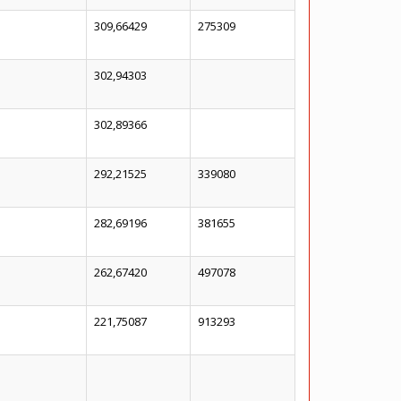
309,66429
275309
302,94303
302,89366
292,21525
339080
282,69196
381655
262,67420
497078
221,75087
913293