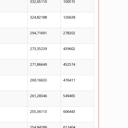
332,65110
100515
324,82188
126638
294,71691
278202
273,35239
439602
271,86649
452574
269,16633
476411
261,28346
549465
255,36113
606443
254,84289
611404