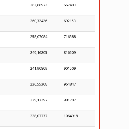
262,66972
667403
260,32426
692153
258,07084
716388
249,16205
816509
241,90809
901509
236,55308
964847
235,13297
981707
228,07737
1064918