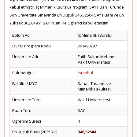
kabul etmiştir. İç Mimarlık (Burslu) Programı SAY Puan Türünde
Son Üniversite Sınavında En Düşük 346,52504 SAY Puanı ve En
Yüksek 362,64961 SAY Puanı ile Öğrenci kabul etmiştir.
Bölüm Adı
:
İç Mimarlık (Burslu)
ÖSYM Program Kodu
:
201490297
Üniversite Adı
:
Fatih Sultan Mehmet
Vakıf Üniversitesi
Bulunduğu İl
:
İstanbul
Fakülte / MYO
:
Sanat, Tasarım ve
Mimarlık Fakültesi
Üniversite Türü
:
Vakıf Üniversitesi
Puan Türü
:
SAY
Öğrenim Süresi
:
4
En Küçük Puan (2025 Yılı)
:
346,52504