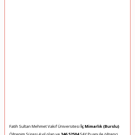
Fatih Sultan Mehmet Vakıf Üniversitesi
İç Mimarlık (Burslu)
Öğrenim Süresi 4 yıl olan ve
346,52504
SAY Puanı ile öğrenci