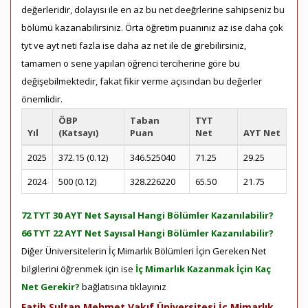
değerleridir, dolayısı ile en az bu net deeğrlerine sahipseniz bu
bölümü kazanabilirsiniz. Örta öğretim puanınız az ise daha çok
tyt ve ayt neti fazla ise daha az net ile de girebilirsiniz,
tamamen o sene yapılan öğrenci terciherine göre bu
değişebilmektedir, fakat fikir verme açısından bu değerler
önemlidir.
ÖBP
Taban
TYT
Yıl
(Katsayı)
Puan
Net
AYT Net
2025
372.15 (0.12)
346.525040
71.25
29.25
2024
500 (0.12)
328.226220
65.50
21.75
72 TYT 30 AYT Net Sayısal Hangi Bölümler Kazanılabilir?
66 TYT 22 AYT Net Sayısal Hangi Bölümler Kazanılabilir?
Diğer Üniversitelerin İç Mimarlık Bölümleri İçin Gereken Net
bilgilerini öğrenmek için ise
İç Mimarlık Kazanmak İçin Kaç
Net Gerekir?
bağlatısına tıklayınız
Fatih Sultan Mehmet Vakıf Üniversitesi İç Mimarlık