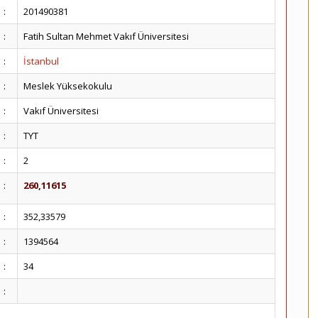
:
201490381
:
Fatih Sultan Mehmet Vakıf Üniversitesi
:
İstanbul
:
Meslek Yüksekokulu
:
Vakıf Üniversitesi
:
TYT
:
2
:
260,11615
:
352,33579
:
1394564
:
34
: