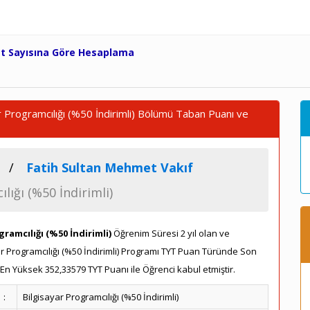
et Sayısına Göre Hesaplama
r Programcılığı (%50 İndirimli) Bölümü Taban Puanı ve
Fatih Sultan Mehmet Vakıf
lığı (%50 İndirimli)
gramcılığı (%50 İndirimli)
Öğrenim Süresi 2 yıl olan ve
yar Programcılığı (%50 İndirimli) Programı TYT Puan Türünde Son
n Yüksek 352,33579 TYT Puanı ile Öğrenci kabul etmiştir.
:
Bilgisayar Programcılığı (%50 İndirimli)