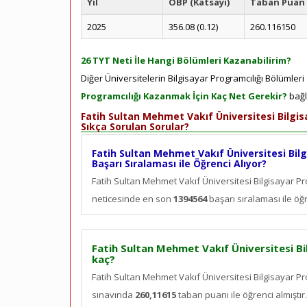
Yıl
ÖBP (Katsayı)
Taban Puan
2025
356.08 (0.12)
260.116150
26 TYT Neti İle Hangi Bölümleri Kazanabilirim?
Diğer Üniversitelerin Bilgisayar Programcılığı Bölümleri
Programcılığı Kazanmak İçin Kaç Net Gerekir?
bağla
Fatih Sultan Mehmet Vakıf Üniversitesi Bilgis
Sıkça Sorulan Sorular?
Fatih Sultan Mehmet Vakıf Üniversitesi Bilg
Başarı Sıralaması ile Öğrenci Alıyor?
Fatih Sultan Mehmet Vakıf Üniversitesi Bilgisayar Pr
neticesinde en son
1394564
başarı sıralaması ile öğr
Fatih Sultan Mehmet Vakıf Üniversitesi Bi
kaç?
Fatih Sultan Mehmet Vakıf Üniversitesi Bilgisayar Pr
sınavında
260,11615
taban puanı ile öğrenci almıştır.