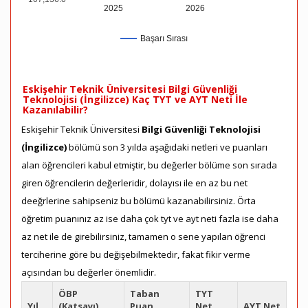
2025
2026
Başarı Sırası
Eskişehir Teknik Üniversitesi Bilgi Güvenliği
Teknolojisi (İngilizce) Kaç TYT ve AYT Neti İle
Kazanılabilir?
Eskişehir Teknik Üniversitesi
Bilgi Güvenliği Teknolojisi
(İngilizce)
bölümü son 3 yılda aşağıdaki netleri ve puanları
alan öğrencileri kabul etmiştir, bu değerler bölüme son sırada
giren öğrencilerin değerleridir, dolayısı ile en az bu net
deeğrlerine sahipseniz bu bölümü kazanabilirsiniz. Örta
öğretim puanınız az ise daha çok tyt ve ayt neti fazla ise daha
az net ile de girebilirsiniz, tamamen o sene yapılan öğrenci
terciherine göre bu değişebilmektedir, fakat fikir verme
açısından bu değerler önemlidir.
ÖBP
Taban
TYT
Yıl
(Katsayı)
Puan
Net
AYT Net