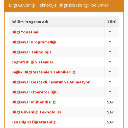
Bilgi Güvenliği Teknolojisi (İngilizce) ile ilgili bölümler
Bölüm Program Adı
Türü
Bilgi Yönetimi
TYT
Bilgisayar Programcılığı
TYT
Bilgisayar Teknolojisi
TYT
Coğrafi Bilgi Sistemleri
TYT
Sağlık Bilgi Sistemleri Teknikerliği
TYT
Bilgisayar Destekli Tasarım ve Animasyon
TYT
Bilgisayar Operatörlüğü
TYT
Bilgisayar Mühendisliği
SAY
Bilgi Güvenliği Teknolojisi
SAY
Fen Bilgisi Öğretmenliği
SAY