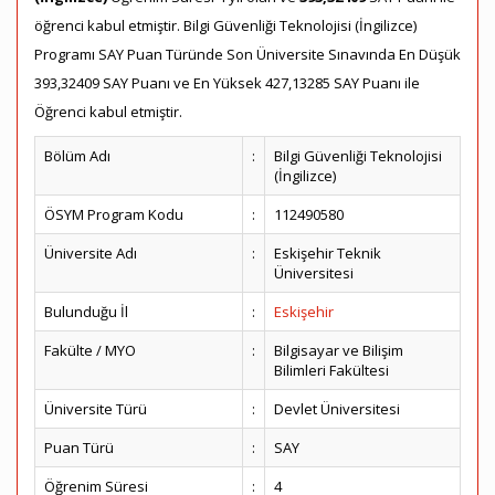
öğrenci kabul etmiştir. Bilgi Güvenliği Teknolojisi (İngilizce)
Programı SAY Puan Türünde Son Üniversite Sınavında En Düşük
393,32409 SAY Puanı ve En Yüksek 427,13285 SAY Puanı ile
Öğrenci kabul etmiştir.
Bölüm Adı
:
Bilgi Güvenliği Teknolojisi
(İngilizce)
ÖSYM Program Kodu
:
112490580
Üniversite Adı
:
Eskişehir Teknik
Üniversitesi
Bulunduğu İl
:
Eskişehir
Fakülte / MYO
:
Bilgisayar ve Bilişim
Bilimleri Fakültesi
Üniversite Türü
:
Devlet Üniversitesi
Puan Türü
:
SAY
Öğrenim Süresi
:
4