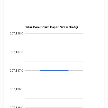
Yıllar Göre Bölüm Başarı Sırası Grafiği
107,138.0
107,137.5
107,137.0
107,136.5
107,136.0