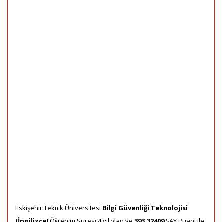
Eskişehir Teknik Üniversitesi
Bilgi Güvenliği Teknolojisi
(İngilizce)
Öğrenim Süresi 4 yıl olan ve
393,32409
SAY Puanı ile