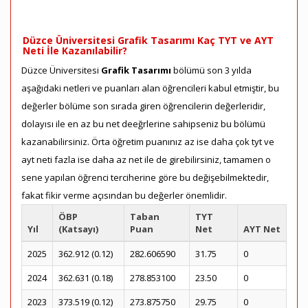
Düzce Üniversitesi Grafik Tasarımı Kaç TYT ve AYT
Neti İle Kazanılabilir?
Düzce Üniversitesi
Grafik Tasarımı
bölümü son 3 yılda
aşağıdaki netleri ve puanları alan öğrencileri kabul etmiştir, bu
değerler bölüme son sırada giren öğrencilerin değerleridir,
dolayısı ile en az bu net deeğrlerine sahipseniz bu bölümü
kazanabilirsiniz. Örta öğretim puanınız az ise daha çok tyt ve
ayt neti fazla ise daha az net ile de girebilirsiniz, tamamen o
sene yapılan öğrenci terciherine göre bu değişebilmektedir,
fakat fikir verme açısından bu değerler önemlidir.
ÖBP
Taban
TYT
Yıl
(Katsayı)
Puan
Net
AYT Net
2025
362.912 (0.12)
282.606590
31.75
0
2024
362.631 (0.18)
278.853100
23.50
0
2023
373.519 (0.12)
273.875750
29.75
0