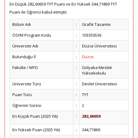
En Düşük 282,60659 TYT Puanı ve En Yüksek 344,71869 TYT
Puanı ile Öğrenci kabul etmiştir.
Bölüm Adı
:
Grafik Tasarımı
ÖSYM Program Kodu
:
103350536
Üniversite Adı
:
Düzce Üniversitesi
Bulunduğu İl
:
Düzce
Fakülte / MYO
:
Gölyaka Meslek
Yüksekokulu
Üniversite Türü
:
Devlet Üniversitesi
Puan Türü
:
TYT
Öğrenim Süresi
:
2
En Küçük Puan (2025 Yılı)
:
282,60659
En Yüksek Puan (2025 Yılı)
:
344,71869