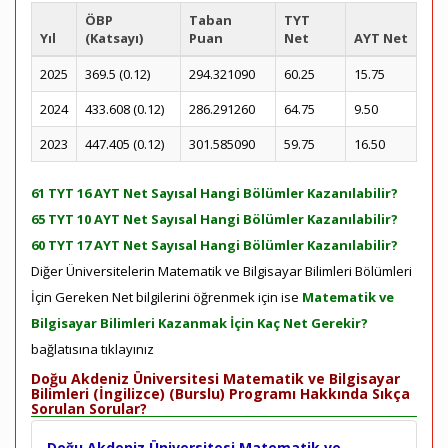
ÖBP
Taban
TYT
Yıl
(Katsayı)
Puan
Net
AYT Net
2025
369.5 (0.12)
294.321090
60.25
15.75
2024
433.608 (0.12)
286.291260
64.75
9.50
2023
447.405 (0.12)
301.585090
59.75
16.50
61 TYT 16 AYT Net Sayısal Hangi Bölümler Kazanılabilir?
65 TYT 10 AYT Net Sayısal Hangi Bölümler Kazanılabilir?
60 TYT 17 AYT Net Sayısal Hangi Bölümler Kazanılabilir?
Diğer Üniversitelerin Matematik ve Bilgisayar Bilimleri Bölümleri
İçin Gereken Net bilgilerini öğrenmek için ise
Matematik ve
Bilgisayar Bilimleri Kazanmak İçin Kaç Net Gerekir?
bağlatısına tıklayınız
Doğu Akdeniz Üniversitesi Matematik ve Bilgisayar
Bilimleri (İngilizce) (Burslu) Programı Hakkında Sıkça
Sorulan Sorular?
Doğu Akdeniz Üniversitesi Matematik ve