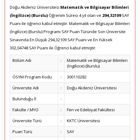
Doğu Akdeniz Üniversitesi
Matematik ve Bilgisayar Bilimleri
(İngilizce) (Burslu)
Öğrenim Süresi 4 yıl olan ve
294,32109
SAY
Puanı ile öğrenci kabul etmiştir. Matematik ve Bilgisayar Bilimleri
(İngilizce) (Burslu) Programı SAY Puan Türünde Son Üniversite
Sınavında En Düşük 294,32109 SAY Puanı ve En Yüksek
302,04748 SAY Puanı ile Öğrenci kabul etmiştir.
Bölüm Adı
:
Matematik ve Bilgisayar Bilimleri
(İngilizce) (Burslu)
ÖSYM Program Kodu
:
300110282
Üniversite Adı
:
Doğu Akdeniz Üniversitesi
Bulunduğu İl
:
Fakülte / MYO
:
Fen ve Edebiyat Fakültesi
Üniversite Türü
:
KKTC Üniversitesi
Puan Türü
:
SAY