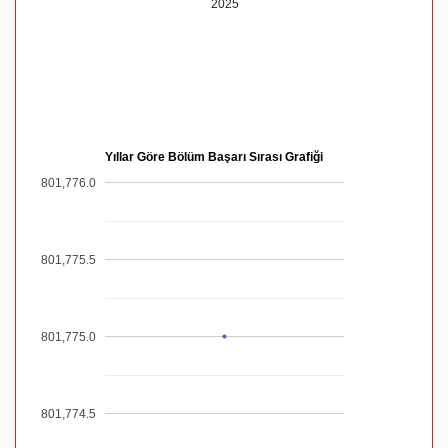
2025
Yıllar Göre Bölüm Başarı Sırası Grafiği
801,776.0
801,775.5
801,775.0
801,774.5