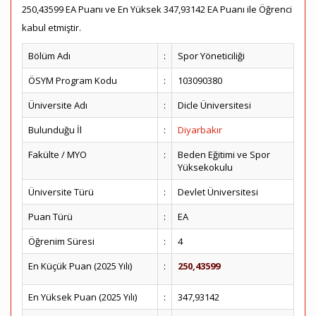
250,43599 EA Puanı ve En Yüksek 347,93142 EA Puanı ile Öğrenci
kabul etmiştir.
Bölüm Adı
:
Spor Yöneticiliği
ÖSYM Program Kodu
:
103090380
Üniversite Adı
:
Dicle Üniversitesi
Bulunduğu İl
:
Diyarbakır
Fakülte / MYO
:
Beden Eğitimi ve Spor
Yüksekokulu
Üniversite Türü
:
Devlet Üniversitesi
Puan Türü
:
EA
Öğrenim Süresi
:
4
En Küçük Puan (2025 Yılı)
:
250,43599
En Yüksek Puan (2025 Yılı)
:
347,93142