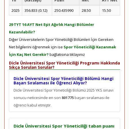
Yıl
(Katsayı)
Puan
Net
AYT Net
2025
356.833 (0.12)
250.435990
28.50
15.50
29 TYT 16 AYT Net Eşit Ağırlık Hangi Bölümler
Kazanılabilir?
Diğer Üniversitelerin Spor Yöneticiliği Bölümleri İçin Gereken
Net bilgilerini öğrenmek için ise
Spor Yöneticiliği Kazanmak
İçin Kaç Net Gerekir?
bağlatısına tıklayınız
Dicle Üniversitesi Spor Yöneticiliği Programı Hakkında
Sıkça Sorulan Sorular?
Dicle Üniversitesi Spor Yöneticiliği Bölümü Hangi
Başarı Sıralaması ile Öğrenci Alıyor?
Dicle Üniversitesi Spor Yöneticiliği Bölümü 2025 YKS sınavı
sonucu neticesinde en son
801775
başarı sıralaması ile
öğrenci kabul etmiştir.
Dicle Üniversitesi Spor Yöneticiliği taban puanı