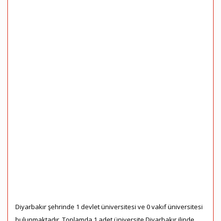
Diyarbakır şehrinde 1 devlet üniversitesi ve 0 vakıf üniversitesi
bulunmaktadır. Toplamda 1 adet üniversite Diyarbakır ilinde