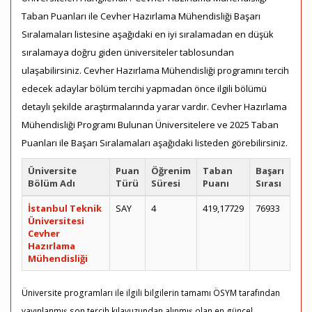
Taban Puanları ile Cevher Hazırlama Mühendisliği Başarı
Sıralamaları listesine aşağıdaki en iyi sıralamadan en düşük
sıralamaya doğru giden üniversiteler tablosundan
ulaşabilirsiniz. Cevher Hazırlama Mühendisliği programını tercih
edecek adaylar bölüm tercihi yapmadan önce ilgili bölümü
detaylı şekilde araştırmalarında yarar vardır. Cevher Hazırlama
Mühendisliği Programı Bulunan Üniversitelere ve 2025 Taban
Puanları ile Başarı Sıralamaları aşağıdaki listeden görebilirsiniz.
Üniversite
Puan
Öğrenim
Taban
Başarı
Bölüm Adı
Türü
Süresi
Puanı
Sırası
İstanbul Teknik
SAY
4
419,17729
76933
Üniversitesi
Cevher
Hazırlama
Mühendisliği
Üniversite programları ile ilgili bilgilerin tamamı ÖSYM tarafından
yayınlanmış son tercih kılavuzundan alınmış olan en güncel