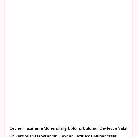
Cevher Hazırlama Mühendisliği bölümü bulunan Devlet ve Vakıf
Üniversiteleri Hangileridir? Cevher Hazırlama Mühendisliği