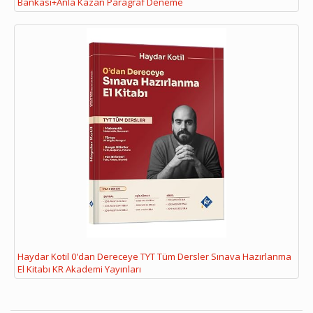
Bankası+Anla Kazan Paragraf Deneme
Haydar Kotil 0'dan Dereceye TYT Tüm Dersler Sınava Hazırlanma
El Kitabı KR Akademi Yayınları