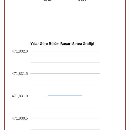
Yıllar Göre Bölüm Başarı Sırası Grafiği
471,832.0
471,831.5
471,831.0
471,830.5