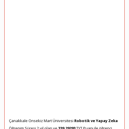
Çanakkale Onsekiz Mart Üniversitesi
Robotik ve Yapay Zeka
Öğrenim Süresi 2 yıl olan ve
339,29293
TYT Puanı ile öğrenci