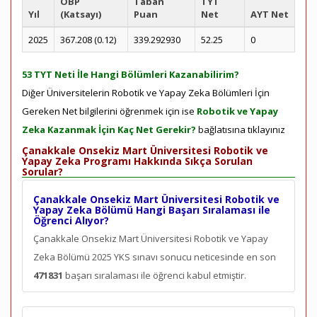
ÖBP
Taban
TYT
Yıl
(Katsayı)
Puan
Net
AYT Net
2025
367.208 (0.12)
339.292930
52.25
0
53 TYT Neti İle Hangi Bölümleri Kazanabilirim?
Diğer Üniversitelerin Robotik ve Yapay Zeka Bölümleri İçin
Gereken Net bilgilerini öğrenmek için ise
Robotik ve Yapay
Zeka Kazanmak İçin Kaç Net Gerekir?
bağlatısına tıklayınız
Çanakkale Onsekiz Mart Üniversitesi Robotik ve
Yapay Zeka Programı Hakkında Sıkça Sorulan
Sorular?
Çanakkale Onsekiz Mart Üniversitesi Robotik ve
Yapay Zeka Bölümü Hangi Başarı Sıralaması ile
Öğrenci Alıyor?
Çanakkale Onsekiz Mart Üniversitesi Robotik ve Yapay
Zeka Bölümü 2025 YKS sınavı sonucu neticesinde en son
471831
başarı sıralaması ile öğrenci kabul etmiştir.