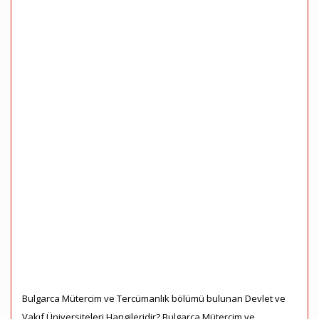
Bulgarca Mütercim ve Tercümanlık bölümü bulunan Devlet ve
Vakıf Üniversiteleri Hangileridir? Bulgarca Mütercim ve