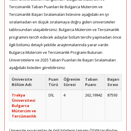
Tercümanlık Taban Puanları ile Bulgarca Mütercim ve
Tercümanlık Başarı Sıralamaları listesine aşağıdaki en iyi
sıralamadan en düşük sıralamaya doğru giden üniversiteler
tablosundan ulaşabilirsiniz. Bulgarca Mütercim ve Tercümanlık
programını tercih edecek adaylar bölüm tercihi yapmadan önce
ilgili bölümü detaylı şekilde araştırmalarında yarar vardır.
Bulgarca Mütercim ve Tercümanlık Programı Bulunan
Üniversitelere ve 2025 Taban Puanları ile Başarı Sıralamaları
aşağıdaki listeden görebilirsiniz.
Üniversite
Puan
Öğrenim
Taban
Başarı
Bölüm Adı
Türü
Süresi
Puanı
Sırası
Trakya
DİL
4
262,19942
87593
Üniversitesi
Bulgarca
Mütercim ve
Tercümanlık
Üniversite programları ile ilgili bilgilerin tamamı ÖSYM tarafından