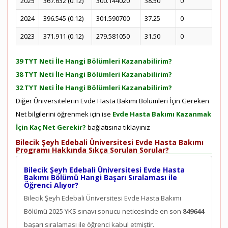
2025
367.632 (0.12)
300.144020
38.50
0
2024
396.545 (0.12)
301.590700
37.25
0
2023
371.911 (0.12)
279.581050
31.50
0
39 TYT Neti İle Hangi Bölümleri Kazanabilirim?
38 TYT Neti İle Hangi Bölümleri Kazanabilirim?
32 TYT Neti İle Hangi Bölümleri Kazanabilirim?
Diğer Üniversitelerin Evde Hasta Bakımı Bölümleri İçin Gereken
Net bilgilerini öğrenmek için ise
Evde Hasta Bakımı Kazanmak
İçin Kaç Net Gerekir?
bağlatısına tıklayınız
Bilecik Şeyh Edebali Üniversitesi Evde Hasta Bakımı
Programı Hakkında Sıkça Sorulan Sorular?
Bilecik Şeyh Edebali Üniversitesi Evde Hasta
Bakımı Bölümü Hangi Başarı Sıralaması ile
Öğrenci Alıyor?
Bilecik Şeyh Edebali Üniversitesi Evde Hasta Bakımı
Bölümü 2025 YKS sınavı sonucu neticesinde en son
849644
başarı sıralaması ile öğrenci kabul etmiştir.