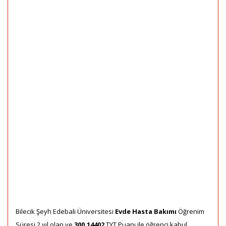
Bilecik Şeyh Edebali Üniversitesi
Evde Hasta Bakımı
Öğrenim
Süresi 2 yıl olan ve
300,14402
TYT Puanı ile öğrenci kabul