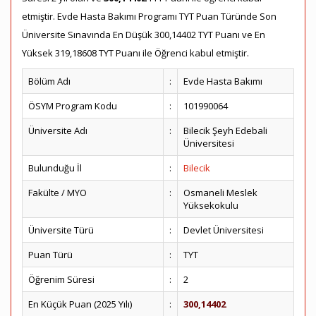
etmiştir. Evde Hasta Bakımı Programı TYT Puan Türünde Son
Üniversite Sınavında En Düşük 300,14402 TYT Puanı ve En
Yüksek 319,18608 TYT Puanı ile Öğrenci kabul etmiştir.
Bölüm Adı
:
Evde Hasta Bakımı
ÖSYM Program Kodu
:
101990064
Üniversite Adı
:
Bilecik Şeyh Edebali
Üniversitesi
Bulunduğu İl
:
Bilecik
Fakülte / MYO
:
Osmaneli Meslek
Yüksekokulu
Üniversite Türü
:
Devlet Üniversitesi
Puan Türü
:
TYT
Öğrenim Süresi
:
2
En Küçük Puan (2025 Yılı)
:
300,14402