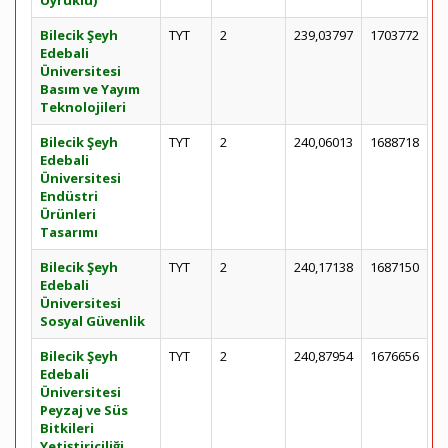
Uyruklu)
Bilecik Şeyh
TYT
2
239,03797
1703772
Edebali
Üniversitesi
Basım ve Yayım
Teknolojileri
Bilecik Şeyh
TYT
2
240,06013
1688718
Edebali
Üniversitesi
Endüstri
Ürünleri
Tasarımı
Bilecik Şeyh
TYT
2
240,17138
1687150
Edebali
Üniversitesi
Sosyal Güvenlik
Bilecik Şeyh
TYT
2
240,87954
1676656
Edebali
Üniversitesi
Peyzaj ve Süs
Bitkileri
Yetiştiriciliği