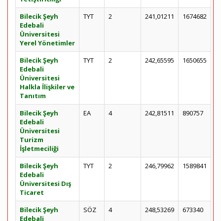
Bilecik Şeyh
TYT
2
241,01211
1674682
Edebali
Üniversitesi
Yerel Yönetimler
Bilecik Şeyh
TYT
2
242,65595
1650655
Edebali
Üniversitesi
Halkla İlişkiler ve
Tanıtım
Bilecik Şeyh
EA
4
242,81511
890757
Edebali
Üniversitesi
Turizm
İşletmeciliği
Bilecik Şeyh
TYT
2
246,79962
1589841
Edebali
Üniversitesi Dış
Ticaret
Bilecik Şeyh
SÖZ
4
248,53269
673340
Edebali