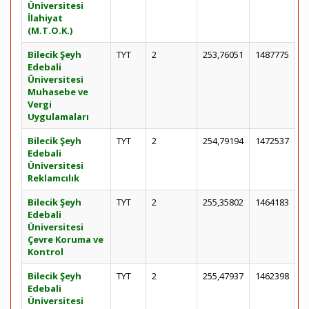
Üniversitesi
İlahiyat
(M.T.O.K.)
Bilecik Şeyh
TYT
2
253,76051
1487775
Edebali
Üniversitesi
Muhasebe ve
Vergi
Uygulamaları
Bilecik Şeyh
TYT
2
254,79194
1472537
Edebali
Üniversitesi
Reklamcılık
Bilecik Şeyh
TYT
2
255,35802
1464183
Edebali
Üniversitesi
Çevre Koruma ve
Kontrol
Bilecik Şeyh
TYT
2
255,47937
1462398
Edebali
Üniversitesi