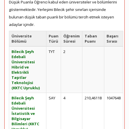
Düşük Puanla Öğrenci kabul eden üniversiteler ve bölümlerini
göstermektedir. Yerleşimi Bilecik şehir sınırları içerisinde
bulunan düşük taban puanlı bir bölümü tercih etmek isteyen
adaylar içindir.
Üniversite
Puan
Öğrenim
Taban
Başarı
Bölümü
Türü
Süresi
Puanı
Sırası
Bilecik Şeyh
TYT
2
Edebali
Üniversitesi
Hibrid ve
Elektrikli
Taşıtlar
Teknolojisi
(KKTC Uyruklu)
Bilecik Şeyh
SAY
4
210,46118
1047648
Edebali
Üniversitesi
İstatistik ve
Bilgisayar
Bilimleri (KKTC