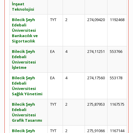
İnşaat
Teknolojisi
Bilecik Şeyh
TYT
2
274,09420
1192468
Edebali
Üniversitesi
Bankacılık ve
Sigortacılık
Bilecik Şeyh
EA
4
274,11251
553766
Edebali
Üniversitesi
İşletme
Bilecik Şeyh
EA
4
274,17560
553178
Edebali
Üniversitesi
Sağlık Yönetimi
Bilecik Şeyh
TYT
2
275,87953
1167575
Edebali
Üniversitesi
Grafik Tasarımı
Bilecik Şeyh
TYT
2
275,91066
1167144