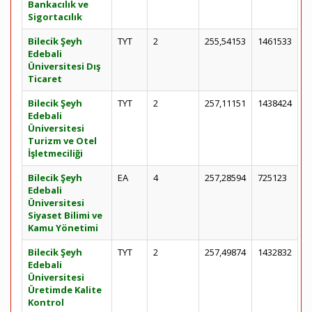
Bankacılık ve
Sigortacılık
Bilecik Şeyh
TYT
2
255,54153
1461533
Edebali
Üniversitesi Dış
Ticaret
Bilecik Şeyh
TYT
2
257,11151
1438424
Edebali
Üniversitesi
Turizm ve Otel
İşletmeciliği
Bilecik Şeyh
EA
4
257,28594
725123
Edebali
Üniversitesi
Siyaset Bilimi ve
Kamu Yönetimi
Bilecik Şeyh
TYT
2
257,49874
1432832
Edebali
Üniversitesi
Üretimde Kalite
Kontrol