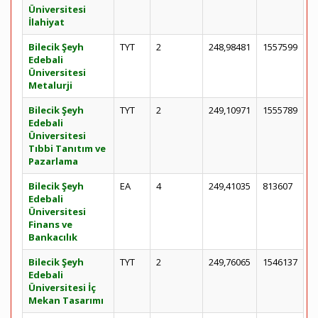
Üniversitesi
İlahiyat
Bilecik Şeyh
TYT
2
248,98481
1557599
Edebali
Üniversitesi
Metalurji
Bilecik Şeyh
TYT
2
249,10971
1555789
Edebali
Üniversitesi
Tıbbi Tanıtım ve
Pazarlama
Bilecik Şeyh
EA
4
249,41035
813607
Edebali
Üniversitesi
Finans ve
Bankacılık
Bilecik Şeyh
TYT
2
249,76065
1546137
Edebali
Üniversitesi İç
Mekan Tasarımı