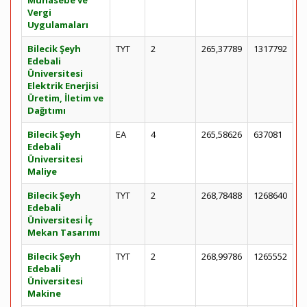
Muhasebe ve
Vergi
Uygulamaları
Bilecik Şeyh
TYT
2
265,37789
1317792
Edebali
Üniversitesi
Elektrik Enerjisi
Üretim, İletim ve
Dağıtımı
Bilecik Şeyh
EA
4
265,58626
637081
Edebali
Üniversitesi
Maliye
Bilecik Şeyh
TYT
2
268,78488
1268640
Edebali
Üniversitesi İç
Mekan Tasarımı
Bilecik Şeyh
TYT
2
268,99786
1265552
Edebali
Üniversitesi
Makine