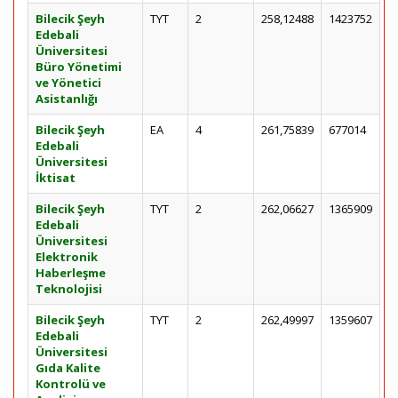
Bilecik Şeyh
TYT
2
258,12488
1423752
Edebali
Üniversitesi
Büro Yönetimi
ve Yönetici
Asistanlığı
Bilecik Şeyh
EA
4
261,75839
677014
Edebali
Üniversitesi
İktisat
Bilecik Şeyh
TYT
2
262,06627
1365909
Edebali
Üniversitesi
Elektronik
Haberleşme
Teknolojisi
Bilecik Şeyh
TYT
2
262,49997
1359607
Edebali
Üniversitesi
Gıda Kalite
Kontrolü ve