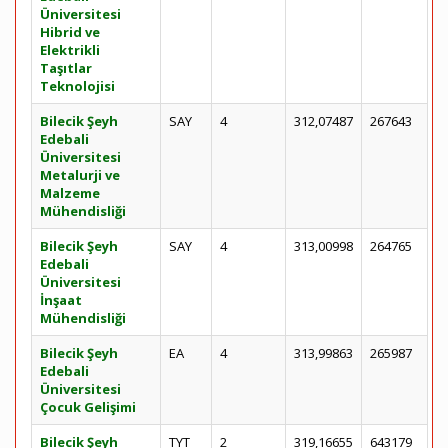
Üniversitesi
Hibrid ve
Elektrikli
Taşıtlar
Teknolojisi
Bilecik Şeyh
SAY
4
312,07487
267643
Edebali
Üniversitesi
Metalurji ve
Malzeme
Mühendisliği
Bilecik Şeyh
SAY
4
313,00998
264765
Edebali
Üniversitesi
İnşaat
Mühendisliği
Bilecik Şeyh
EA
4
313,99863
265987
Edebali
Üniversitesi
Çocuk Gelişimi
Bilecik Şeyh
TYT
2
319,16655
643179