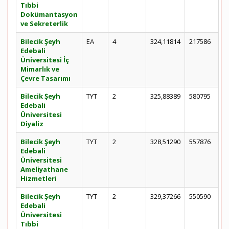
Tıbbi
Dokümantasyon
ve Sekreterlik
Bilecik Şeyh
EA
4
324,11814
217586
Edebali
Üniversitesi İç
Mimarlık ve
Çevre Tasarımı
Bilecik Şeyh
TYT
2
325,88389
580795
Edebali
Üniversitesi
Diyaliz
Bilecik Şeyh
TYT
2
328,51290
557876
Edebali
Üniversitesi
Ameliyathane
Hizmetleri
Bilecik Şeyh
TYT
2
329,37266
550590
Edebali
Üniversitesi
Tıbbi