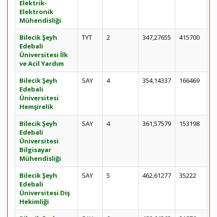
Elektrik-
Elektronik
Mühendisliği
Bilecik Şeyh
TYT
2
347,27655
415700
Edebali
Üniversitesi İlk
ve Acil Yardım
Bilecik Şeyh
SAY
4
354,14337
166469
Edebali
Üniversitesi
Hemşirelik
Bilecik Şeyh
SAY
4
361,57579
153198
Edebali
Üniversitesi
Bilgisayar
Mühendisliği
Bilecik Şeyh
SAY
5
462,61277
35222
Edebali
Üniversitesi Diş
Hekimliği