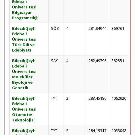
Edebali
Üniversitesi
Bilgisayar
Programcılığı
Bilecik Şeyh
SÖZ
4
281,84944
369761
Edebali
Üniversitesi
Türk Dili ve
Edebiyatı
Bilecik Şeyh
SAY
4
282,49796
382551
Edebali
Üniversitesi
Moleküler
Biyoloji ve
Genetik
Bilecik Şeyh
TYT
2
283,45180
1062920
Edebali
Üniversitesi
Otomotiv
Teknolojisi
Bilecik Şeyh
TYT
2
284,19317
1053048