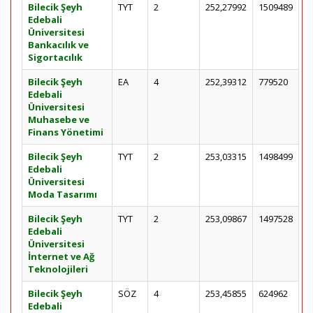
Bilecik Şeyh
TYT
2
252,27992
1509489
Edebali
Üniversitesi
Bankacılık ve
Sigortacılık
Bilecik Şeyh
EA
4
252,39312
779520
Edebali
Üniversitesi
Muhasebe ve
Finans Yönetimi
Bilecik Şeyh
TYT
2
253,03315
1498499
Edebali
Üniversitesi
Moda Tasarımı
Bilecik Şeyh
TYT
2
253,09867
1497528
Edebali
Üniversitesi
İnternet ve Ağ
Teknolojileri
Bilecik Şeyh
SÖZ
4
253,45855
624962
Edebali