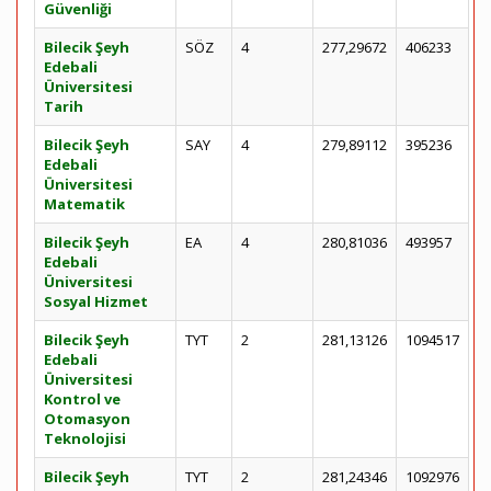
Güvenliği
Bilecik Şeyh
SÖZ
4
277,29672
406233
Edebali
Üniversitesi
Tarih
Bilecik Şeyh
SAY
4
279,89112
395236
Edebali
Üniversitesi
Matematik
Bilecik Şeyh
EA
4
280,81036
493957
Edebali
Üniversitesi
Sosyal Hizmet
Bilecik Şeyh
TYT
2
281,13126
1094517
Edebali
Üniversitesi
Kontrol ve
Otomasyon
Teknolojisi
Bilecik Şeyh
TYT
2
281,24346
1092976