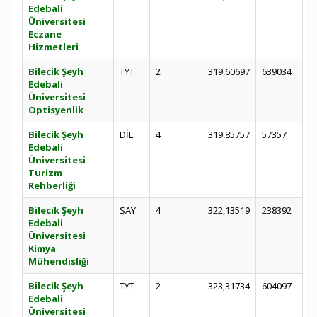
Edebali
Üniversitesi
Eczane
Hizmetleri
Bilecik Şeyh
TYT
2
319,60697
639034
Edebali
Üniversitesi
Optisyenlik
Bilecik Şeyh
DİL
4
319,85757
57357
Edebali
Üniversitesi
Turizm
Rehberliği
Bilecik Şeyh
SAY
4
322,13519
238392
Edebali
Üniversitesi
Kimya
Mühendisliği
Bilecik Şeyh
TYT
2
323,31734
604097
Edebali
Üniversitesi