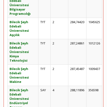
Edebali
Üniversitesi
Bilgisayar
Programcılığı
Bilecik Şeyh
TYT
2
284,74420
1045625
Edebali
Üniversitesi
Aşçılık
Bilecik Şeyh
TYT
2
287,24861
1012126
Edebali
Üniversitesi
Kimya
Teknolojisi
Bilecik Şeyh
TYT
2
287,45487
1009437
Edebali
Üniversitesi
Makine
Bilecik Şeyh
SAY
4
288,11896
356598
Edebali
Üniversitesi
Endüstriyel