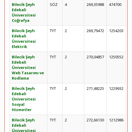
Bilecik Şeyh
SÖZ
4
269,35988
474700
Edebali
Üniversitesi
Coğrafya
Bilecik Şeyh
TYT
2
269,79472
1254203
Edebali
Üniversitesi
Elektrik
Bilecik Şeyh
TYT
2
270,04857
1250552
Edebali
Üniversitesi
Web Tasarımı ve
Kodlama
Bilecik Şeyh
TYT
2
271,48225
1229932
Edebali
Üniversitesi
Sosyal
Hizmetler
Bilecik Şeyh
TYT
2
272,66130
1212986
Edebali
Üniversitesi