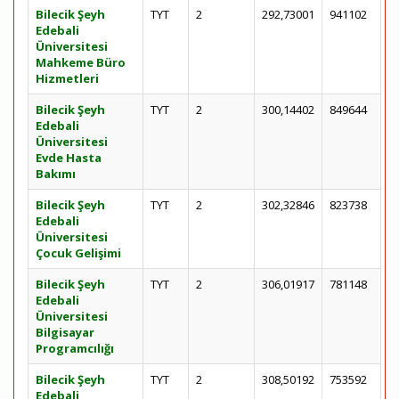
Bilecik Şeyh
TYT
2
292,73001
941102
Edebali
Üniversitesi
Mahkeme Büro
Hizmetleri
Bilecik Şeyh
TYT
2
300,14402
849644
Edebali
Üniversitesi
Evde Hasta
Bakımı
Bilecik Şeyh
TYT
2
302,32846
823738
Edebali
Üniversitesi
Çocuk Gelişimi
Bilecik Şeyh
TYT
2
306,01917
781148
Edebali
Üniversitesi
Bilgisayar
Programcılığı
Bilecik Şeyh
TYT
2
308,50192
753592
Edebali