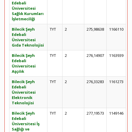
Edebali
Üniversitesi
Sağlık Kurumları
İşletmeciliği
Bilecik Şeyh
TYT
2
275,98638
1166110
Edebali
Üniversitesi
Gıda Teknolojisi
Bilecik Şeyh
TYT
2
276,14907
1163939
Edebali
Üniversitesi
Aşçılık
Bilecik Şeyh
TYT
2
276,33283
1161273
Edebali
Üniversitesi
Elektronik
Teknolojisi
Bilecik Şeyh
TYT
2
277,19573
1149146
Edebali
Üniversitesi İş
Sağlığı ve