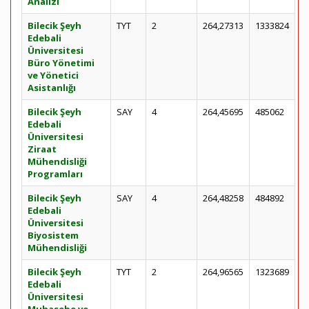
Analizi
Bilecik Şeyh
TYT
2
264,27313
1333824
Edebali
Üniversitesi
Büro Yönetimi
ve Yönetici
Asistanlığı
Bilecik Şeyh
SAY
4
264,45695
485062
Edebali
Üniversitesi
Ziraat
Mühendisliği
Programları
Bilecik Şeyh
SAY
4
264,48258
484892
Edebali
Üniversitesi
Biyosistem
Mühendisliği
Bilecik Şeyh
TYT
2
264,96565
1323689
Edebali
Üniversitesi