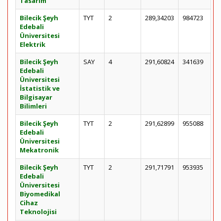
Tasarım
Bilecik Şeyh
TYT
2
289,34203
984723
Edebali
Üniversitesi
Elektrik
Bilecik Şeyh
SAY
4
291,60824
341639
Edebali
Üniversitesi
İstatistik ve
Bilgisayar
Bilimleri
Bilecik Şeyh
TYT
2
291,62899
955088
Edebali
Üniversitesi
Mekatronik
Bilecik Şeyh
TYT
2
291,71791
953935
Edebali
Üniversitesi
Biyomedikal
Cihaz
Teknolojisi