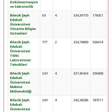
Dokümantasyon
ve Sekreterlik
Bilecik Şeyh
EA
4
334,39770
176051
Edebali
Üniversitesi
Yönetim Bilişim
Sistemleri
Bilecik Şeyh
TYT
2
334,74890
506414
Edebali
Üniversitesi
Tıbbi
Laboratuvar
Teknikleri
Bilecik Şeyh
SAY
4
337,45434
200408
Edebali
Üniversitesi
Makine
Mühendisliği
Bilecik Şeyh
SAY
4
343,38286
187511
Edebali
Üniversitesi