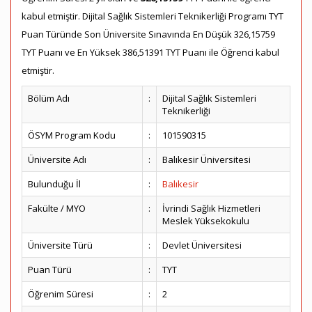
kabul etmiştir. Dijital Sağlık Sistemleri Teknikerliği Programı TYT
Puan Türünde Son Üniversite Sınavında En Düşük 326,15759
TYT Puanı ve En Yüksek 386,51391 TYT Puanı ile Öğrenci kabul
etmiştir.
Bölüm Adı
:
Dijital Sağlık Sistemleri
Teknikerliği
ÖSYM Program Kodu
:
101590315
Üniversite Adı
:
Balıkesir Üniversitesi
Bulunduğu İl
:
Balıkesir
Fakülte / MYO
:
İvrindi Sağlık Hizmetleri
Meslek Yüksekokulu
Üniversite Türü
:
Devlet Üniversitesi
Puan Türü
:
TYT
Öğrenim Süresi
:
2