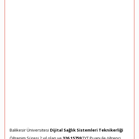
Balıkesir Üniversitesi
Dijital Sağlık Sistemleri Teknikerliği
Öğrenim Süresi 2 yıl olan ve
326,15759
TYT Puanı ile öğrenci