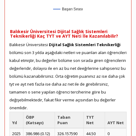
Başarı Sırası
Balıkesir Üniversitesi Dijital Sağlık Sistemleri
Teknikerliği Kaç TYT ve AYT Neti İle Kazanılabilir?
Balıkesir Üniversitesi
Dijital Sağlık Sistemleri Teknikerliği
bölümü son 3 yılda aşağıdaki netleri ve puanları alan öğrencileri
kabul etmiştir, bu değerler bölüme son sırada giren öğrencilerin
değerleridir, dolayısı ile en az bu net deeğrlerine sahipseniz bu
bölümü kazanabilirsiniz. Örta öğretim puanınız az ise daha çok
tyt ve ayt neti fazla ise daha az net ile de girebilirsiniz,
tamamen o sene yapılan öğrenci terciherine göre bu
değişebilmektedir, fakat fikir verme açısından bu değerler
önemlidir.
ÖBP
Taban
TYT
Yıl
(Katsayı)
Puan
Net
AYT Net
2025
386.986 (0.12)
326.157590
44.50
0