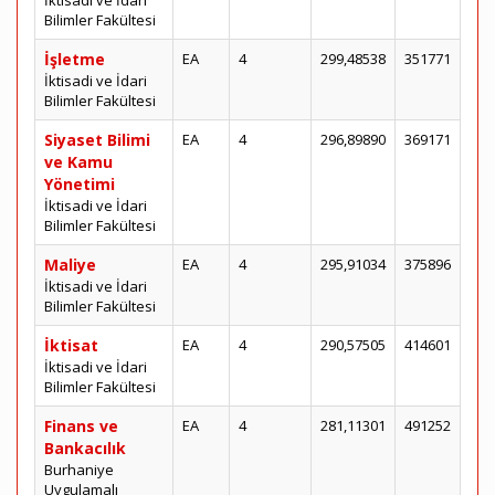
İktisadi ve İdari
Bilimler Fakültesi
İşletme
EA
4
299,48538
351771
İktisadi ve İdari
Bilimler Fakültesi
Siyaset Bilimi
EA
4
296,89890
369171
ve Kamu
Yönetimi
İktisadi ve İdari
Bilimler Fakültesi
Maliye
EA
4
295,91034
375896
İktisadi ve İdari
Bilimler Fakültesi
İktisat
EA
4
290,57505
414601
İktisadi ve İdari
Bilimler Fakültesi
Finans ve
EA
4
281,11301
491252
Bankacılık
Burhaniye
Uygulamalı