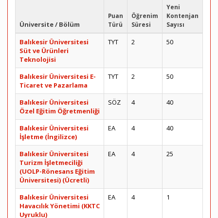
Yeni
Puan
Öğrenim
Kontenjan
Üniversite / Bölüm
Türü
Süresi
Sayısı
Balıkesir Üniversitesi
TYT
2
50
Süt ve Ürünleri
Teknolojisi
Balıkesir Üniversitesi E-
TYT
2
50
Ticaret ve Pazarlama
Balıkesir Üniversitesi
SÖZ
4
40
Özel Eğitim Öğretmenliği
Balıkesir Üniversitesi
EA
4
40
İşletme (İngilizce)
Balıkesir Üniversitesi
EA
4
25
Turizm İşletmeciliği
(UOLP-Rönesans Eğitim
Üniversitesi) (Ücretli)
Balıkesir Üniversitesi
EA
4
1
Havacılık Yönetimi (KKTC
Uyruklu)