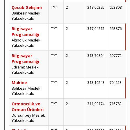
Çocuk Gelişimi
TYT
2
318,06395
653808
Balıkesir Meslek
Yüksekokulu
Bilgisayar
TYT
2
317,04215
663876
Programcılığı
Altınoluk Meslek
Yüksekokulu
Bilgisayar
TYT
2
313,70804
697772
Programcılığı
Edremit Meslek
Yüksekokulu
Makine
TYT
2
313,10243
704253
Balıkesir Meslek
Yüksekokulu
Ormancılık ve
TYT
2
311,99174
715782
Orman Ürünleri
Dursunbey Meslek
Yüksekokulu