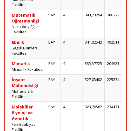
Fakültesi
Matematik
SAY
4
343,73294
186772
Öğretmenliği
Necatibey Eğitim
Fakültesi
Ebelik
SAY
4
341,02542
192511
Sağlık Bilimleri
Fakültesi
Mimarlık
SAY
4
335,57725
204623
Mimarlık Fakültesi
İnşaat
SAY
4
327,03402
225224
Mühendisliği
Mühendislik
Fakültesi
Moleküler
SAY
4
323,70562
234131
Biyoloji ve
Genetik
Fen-Edebiyat
Fakültesi