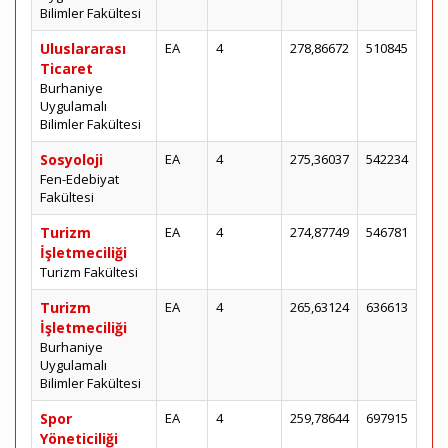
Bilimler Fakültesi
Uluslararası
EA
4
278,86672
510845
Ticaret
Burhaniye
Uygulamalı
Bilimler Fakültesi
Sosyoloji
EA
4
275,36037
542234
Fen-Edebiyat
Fakültesi
Turizm
EA
4
274,87749
546781
İşletmeciliği
Turizm Fakültesi
Turizm
EA
4
265,63124
636613
İşletmeciliği
Burhaniye
Uygulamalı
Bilimler Fakültesi
Spor
EA
4
259,78644
697915
Yöneticiliği