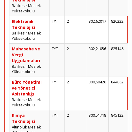
Balıkesir Meslek
Yüksekokulu
Elektronik
TYT
2
302,62017
820222
Teknolojisi
Balıkesir Meslek
Yüksekokulu
Muhasebe ve
TYT
2
302,21056
825146
Vergi
Uygulamaları
Balıkesir Meslek
Yüksekokulu
Büro Yönetimi
TYT
2
300,60426
844062
ve Yönetici
Asistanlığı
Balıkesir Meslek
Yüksekokulu
Kimya
TYT
2
300,51718
845122
Teknolojisi
Altınoluk Meslek