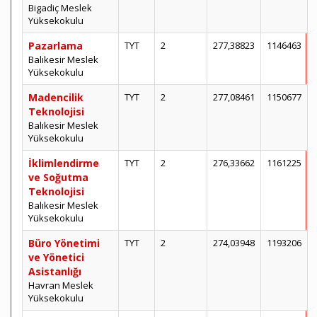
Bigadiç Meslek
Yüksekokulu
Pazarlama
TYT
2
277,38823
1146463
Balıkesir Meslek
Yüksekokulu
Madencilik
TYT
2
277,08461
1150677
Teknolojisi
Balıkesir Meslek
Yüksekokulu
İklimlendirme
TYT
2
276,33662
1161225
ve Soğutma
Teknolojisi
Balıkesir Meslek
Yüksekokulu
Büro Yönetimi
TYT
2
274,03948
1193206
ve Yönetici
Asistanlığı
Havran Meslek
Yüksekokulu