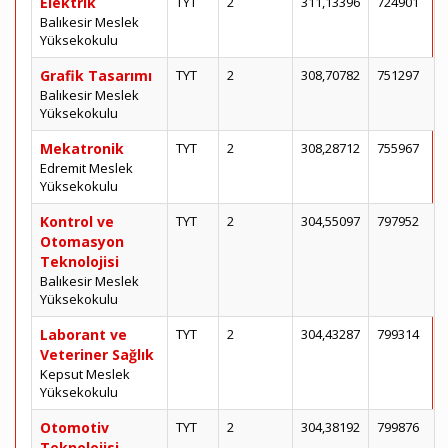
Elektrik
TYT
2
311,13396
724901
Balıkesir Meslek
Yüksekokulu
Grafik Tasarımı
TYT
2
308,70782
751297
Balıkesir Meslek
Yüksekokulu
Mekatronik
TYT
2
308,28712
755967
Edremit Meslek
Yüksekokulu
Kontrol ve
TYT
2
304,55097
797952
Otomasyon
Teknolojisi
Balıkesir Meslek
Yüksekokulu
Laborant ve
TYT
2
304,43287
799314
Veteriner Sağlık
Kepsut Meslek
Yüksekokulu
Otomotiv
TYT
2
304,38192
799876
Teknolojisi