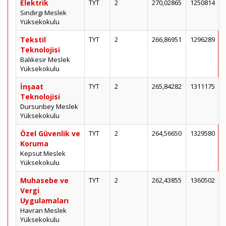
Elektrik
TYT
2
270,02865
1250814
Sındırgı Meslek
Yüksekokulu
Tekstil
TYT
2
266,86951
1296289
Teknolojisi
Balıkesir Meslek
Yüksekokulu
İnşaat
TYT
2
265,84282
1311175
Teknolojisi
Dursunbey Meslek
Yüksekokulu
Özel Güvenlik ve
TYT
2
264,56650
1329580
Koruma
Kepsut Meslek
Yüksekokulu
Muhasebe ve
TYT
2
262,43855
1360502
Vergi
Uygulamaları
Havran Meslek
Yüksekokulu