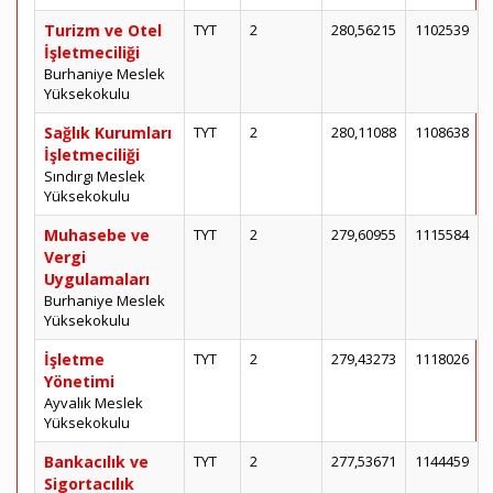
Turizm ve Otel
TYT
2
280,56215
1102539
İşletmeciliği
Burhaniye Meslek
Yüksekokulu
Sağlık Kurumları
TYT
2
280,11088
1108638
İşletmeciliği
Sındırgı Meslek
Yüksekokulu
Muhasebe ve
TYT
2
279,60955
1115584
Vergi
Uygulamaları
Burhaniye Meslek
Yüksekokulu
İşletme
TYT
2
279,43273
1118026
Yönetimi
Ayvalık Meslek
Yüksekokulu
Bankacılık ve
TYT
2
277,53671
1144459
Sigortacılık