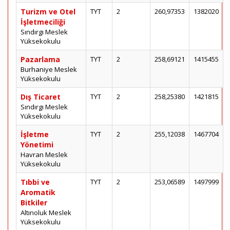
Turizm ve Otel
TYT
2
260,97353
1382020
İşletmeciliği
Sındırgı Meslek
Yüksekokulu
Pazarlama
TYT
2
258,69121
1415455
Burhaniye Meslek
Yüksekokulu
Dış Ticaret
TYT
2
258,25380
1421815
Sındırgı Meslek
Yüksekokulu
İşletme
TYT
2
255,12038
1467704
Yönetimi
Havran Meslek
Yüksekokulu
Tıbbi ve
TYT
2
253,06589
1497999
Aromatik
Bitkiler
Altınoluk Meslek
Yüksekokulu