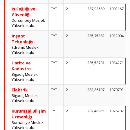
İş Sağlığı ve
TYT
2
287,92689
1003167
Güvenliği
Dursunbey Meslek
Yüksekokulu
İnşaat
TYT
2
285,75282
1032004
Teknolojisi
Edremit Meslek
Yüksekokulu
Harita ve
TYT
2
285,58701
1034271
Kadastro
Bigadiç Meslek
Yüksekokulu
Elektrik
TYT
2
282,86197
1070793
Bigadiç Meslek
Yüksekokulu
Kurumsal Bilişim
TYT
2
282,46935
1076207
Uzmanlığı
Burhaniye Meslek
Yüksekokulu