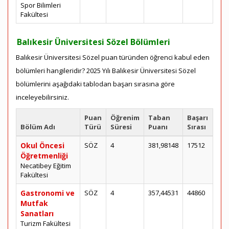
Spor Bilimleri
Fakültesi
Balıkesir Üniversitesi Sözel Bölümleri
Balıkesir Üniversitesi Sözel puan türünden öğrenci kabul eden
bölümleri hangileridir? 2025 Yılı Balıkesir Üniversitesi Sözel
bölümlerini aşağıdaki tablodan başarı sırasına göre
inceleyebilirsiniz.
Puan
Öğrenim
Taban
Başarı
Bölüm Adı
Türü
Süresi
Puanı
Sırası
Okul Öncesi
SÖZ
4
381,98148
17512
Öğretmenliği
Necatibey Eğitim
Fakültesi
Gastronomi ve
SÖZ
4
357,44531
44860
Mutfak
Sanatları
Turizm Fakültesi