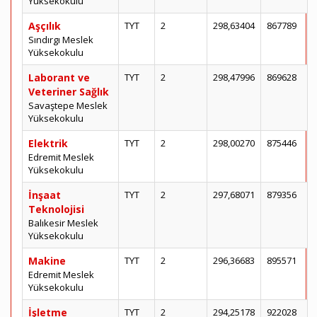
Yüksekokulu
Aşçılık
TYT
2
298,63404
867789
Sındırgı Meslek
Yüksekokulu
Laborant ve
TYT
2
298,47996
869628
Veteriner Sağlık
Savaştepe Meslek
Yüksekokulu
Elektrik
TYT
2
298,00270
875446
Edremit Meslek
Yüksekokulu
İnşaat
TYT
2
297,68071
879356
Teknolojisi
Balıkesir Meslek
Yüksekokulu
Makine
TYT
2
296,36683
895571
Edremit Meslek
Yüksekokulu
İşletme
TYT
2
294,25178
922028