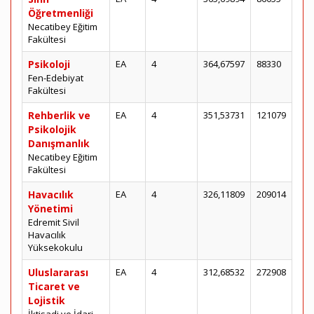
Öğretmenliği
Necatibey Eğitim
Fakültesi
Psikoloji
EA
4
364,67597
88330
Fen-Edebiyat
Fakültesi
Rehberlik ve
EA
4
351,53731
121079
Psikolojik
Danışmanlık
Necatibey Eğitim
Fakültesi
Havacılık
EA
4
326,11809
209014
Yönetimi
Edremit Sivil
Havacılık
Yüksekokulu
Uluslararası
EA
4
312,68532
272908
Ticaret ve
Lojistik