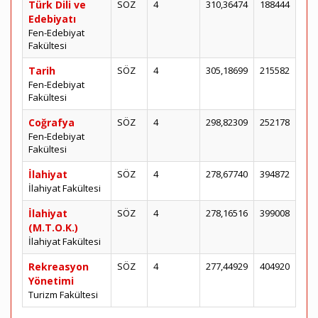
Türk Dili ve
SÖZ
4
310,36474
188444
Edebiyatı
Fen-Edebiyat
Fakültesi
Tarih
SÖZ
4
305,18699
215582
Fen-Edebiyat
Fakültesi
Coğrafya
SÖZ
4
298,82309
252178
Fen-Edebiyat
Fakültesi
İlahiyat
SÖZ
4
278,67740
394872
İlahiyat Fakültesi
İlahiyat
SÖZ
4
278,16516
399008
(M.T.O.K.)
İlahiyat Fakültesi
Rekreasyon
SÖZ
4
277,44929
404920
Yönetimi
Turizm Fakültesi