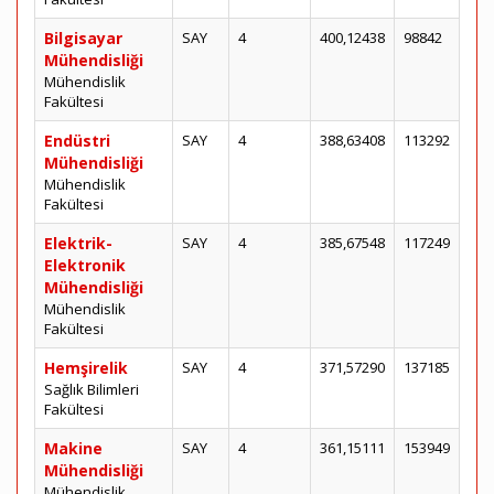
Bilgisayar
SAY
4
400,12438
98842
Mühendisliği
Mühendislik
Fakültesi
Endüstri
SAY
4
388,63408
113292
Mühendisliği
Mühendislik
Fakültesi
Elektrik-
SAY
4
385,67548
117249
Elektronik
Mühendisliği
Mühendislik
Fakültesi
Hemşirelik
SAY
4
371,57290
137185
Sağlık Bilimleri
Fakültesi
Makine
SAY
4
361,15111
153949
Mühendisliği
Mühendislik