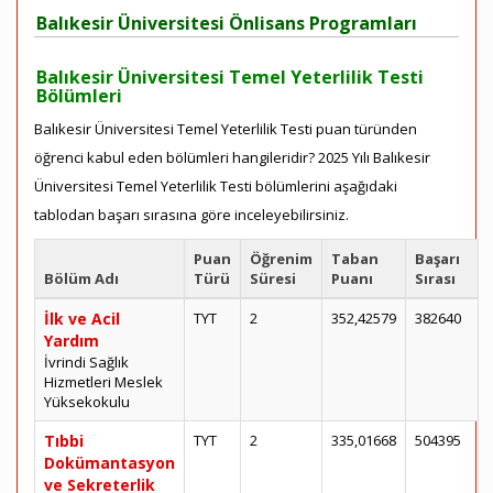
Balıkesir Üniversitesi Önlisans Programları
Balıkesir Üniversitesi Temel Yeterlilik Testi
Bölümleri
Balıkesir Üniversitesi Temel Yeterlilik Testi puan türünden
öğrenci kabul eden bölümleri hangileridir? 2025 Yılı Balıkesir
Üniversitesi Temel Yeterlilik Testi bölümlerini aşağıdaki
tablodan başarı sırasına göre inceleyebilirsiniz.
Puan
Öğrenim
Taban
Başarı
Bölüm Adı
Türü
Süresi
Puanı
Sırası
İlk ve Acil
TYT
2
352,42579
382640
Yardım
İvrindi Sağlık
Hizmetleri Meslek
Yüksekokulu
Tıbbi
TYT
2
335,01668
504395
Dokümantasyon
ve Sekreterlik