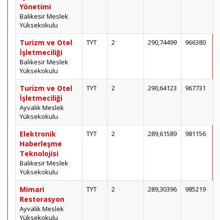
Yönetimi
Balıkesir Meslek
Yüksekokulu
Turizm ve Otel
TYT
2
290,74499
966380
İşletmeciliği
Balıkesir Meslek
Yüksekokulu
Turizm ve Otel
TYT
2
290,64123
967731
İşletmeciliği
Ayvalık Meslek
Yüksekokulu
Elektronik
TYT
2
289,61589
981156
Haberleşme
Teknolojisi
Balıkesir Meslek
Yüksekokulu
Mimari
TYT
2
289,30396
985219
Restorasyon
Ayvalık Meslek
Yüksekokulu