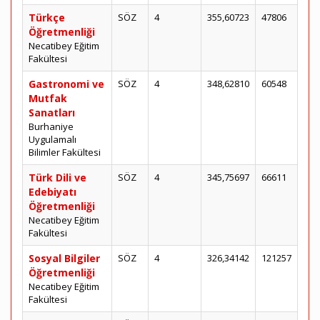
Türkçe
SÖZ
4
355,60723
47806
Öğretmenliği
Necatibey Eğitim
Fakültesi
Gastronomi ve
SÖZ
4
348,62810
60548
Mutfak
Sanatları
Burhaniye
Uygulamalı
Bilimler Fakültesi
Türk Dili ve
SÖZ
4
345,75697
66611
Edebiyatı
Öğretmenliği
Necatibey Eğitim
Fakültesi
Sosyal Bilgiler
SÖZ
4
326,34142
121257
Öğretmenliği
Necatibey Eğitim
Fakültesi