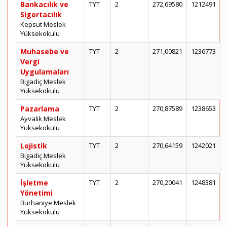
Bankacılık ve
TYT
2
272,69580
1212491
Sigortacılık
Kepsut Meslek
Yüksekokulu
Muhasebe ve
TYT
2
271,00821
1236773
Vergi
Uygulamaları
Bigadiç Meslek
Yüksekokulu
Pazarlama
TYT
2
270,87589
1238653
Ayvalık Meslek
Yüksekokulu
Lojistik
TYT
2
270,64159
1242021
Bigadiç Meslek
Yüksekokulu
İşletme
TYT
2
270,20041
1248381
Yönetimi
Burhaniye Meslek
Yüksekokulu