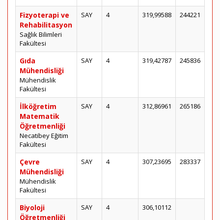
Fizyoterapi ve
SAY
4
319,99588
244221
Rehabilitasyon
Sağlık Bilimleri
Fakültesi
Gıda
SAY
4
319,42787
245836
Mühendisliği
Mühendislik
Fakültesi
İlköğretim
SAY
4
312,86961
265186
Matematik
Öğretmenliği
Necatibey Eğitim
Fakültesi
Çevre
SAY
4
307,23695
283337
Mühendisliği
Mühendislik
Fakültesi
Biyoloji
SAY
4
306,10112
Öğretmenliği