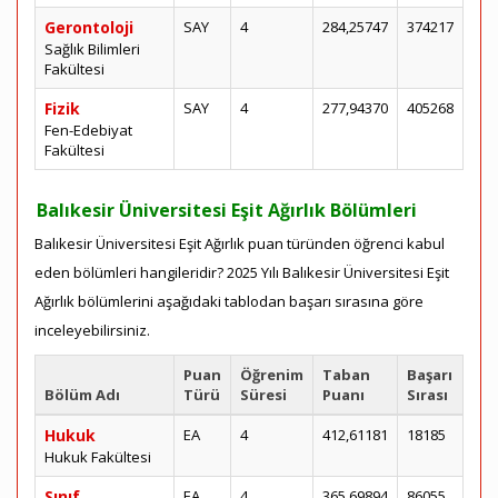
Gerontoloji
SAY
4
284,25747
374217
Sağlık Bilimleri
Fakültesi
Fizik
SAY
4
277,94370
405268
Fen-Edebiyat
Fakültesi
Balıkesir Üniversitesi Eşit Ağırlık Bölümleri
Balıkesir Üniversitesi Eşit Ağırlık puan türünden öğrenci kabul
eden bölümleri hangileridir? 2025 Yılı Balıkesir Üniversitesi Eşit
Ağırlık bölümlerini aşağıdaki tablodan başarı sırasına göre
inceleyebilirsiniz.
Puan
Öğrenim
Taban
Başarı
Bölüm Adı
Türü
Süresi
Puanı
Sırası
Hukuk
EA
4
412,61181
18185
Hukuk Fakültesi
Sınıf
EA
4
365,69894
86055