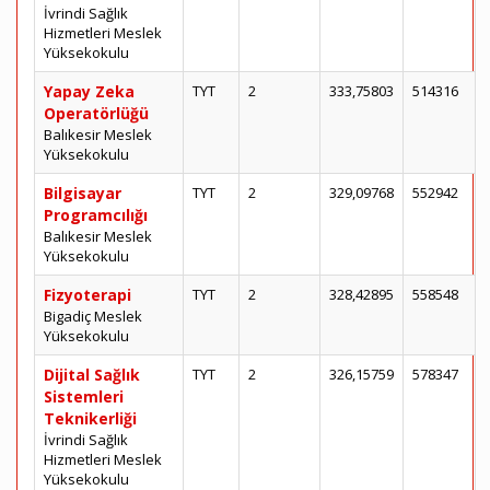
İvrindi Sağlık
Hizmetleri Meslek
Yüksekokulu
Yapay Zeka
TYT
2
333,75803
514316
Operatörlüğü
Balıkesir Meslek
Yüksekokulu
Bilgisayar
TYT
2
329,09768
552942
Programcılığı
Balıkesir Meslek
Yüksekokulu
Fizyoterapi
TYT
2
328,42895
558548
Bigadiç Meslek
Yüksekokulu
Dijital Sağlık
TYT
2
326,15759
578347
Sistemleri
Teknikerliği
İvrindi Sağlık
Hizmetleri Meslek
Yüksekokulu