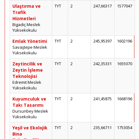
Ulaştırma ve
TYT
2
247,66317
1577047
Trafik
Hizmetleri
Bigadiç Meslek
Yüksekokulu
Emlak Yönetimi
TYT
2
245,95397
1602196
Savaştepe Meslek
Yüksekokulu
Zeytincilik ve
TYT
2
242,35331
1655070
Zeytin İşleme
Teknolojisi
Edremit Meslek
Yüksekokulu
Kuyumculuk ve
TYT
2
241,45875
1668196
Takı Tasarımı
Dursunbey Meslek
Yüksekokulu
Yeşil ve Ekolojik
TYT
2
235,66711
1753054
Bina